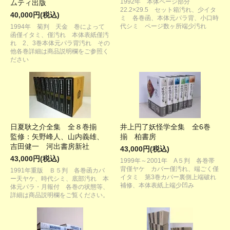
1992年 本体ページ部分
ムティ出版
22.2×29.5 セット箱汚れ、少イタ
40,000円(税込)
ミ 各巻函、本体元パラ背、小口時
代シミ ページ数ヶ所端少汚れ
1994年 菊判 天金 巻によって
函僅イタミ、僅汚れ 本体表紙僅汚
れ 2、3巻本体元パラ背汚れ その
他各巻詳細は商品説明欄をご参照く
ださい
日夏耿之介全集 全８巻揃
井上円了妖怪学全集 全6巻
監修：矢野峰人、山内義雄、
揃 柏書房
吉田健一 河出書房新社
43,000円(税込)
43,000円(税込)
1999年～2001年 A５判 各巻帯
背僅ヤケ カバー僅汚れ、端ごく僅
1991年重版 Ｂ５判 各巻函カバ
イタミ 第3巻カバー裏側上端破れ
ー天ヤケ、時代シミ、底部汚れ 本
補修、本体表紙上端少凹み
体元パラ・月報付 各巻の状態等、
詳細は商品説明欄をご覧ください。