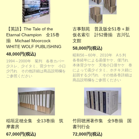
【英語】The Tale of the
古事類苑 普及版全51巻＋新
Etarnal Champion 全15巻
仮名索引 計52冊揃 吉川弘
揃 Michael Moorcock
文館
WHITE WOLF PUBLISHING
58,000円(税込)
48,000円(税込)
昭和56～60年、2010年 A５判
各巻経年による函僅ヤケ、僅汚れ
1994～2000年 菊判 各巻カバー
本体背少ヤケ 天地小口僅ヤケ 巻
少スレ、少イタミ、背少ヤケ 小口
によって函少イタミ、ホチキス錆に
少汚れ その他詳細は商品説明欄を
起因する少汚れ その他各巻詳細は
ご参照ください
商品説明欄をご参照ください
稲垣足穂全集 全13巻揃 筑
竹田聴洲著作集 全9巻揃 国
摩書房
書刊行会
67,000円(税込)
72,000円(税込)