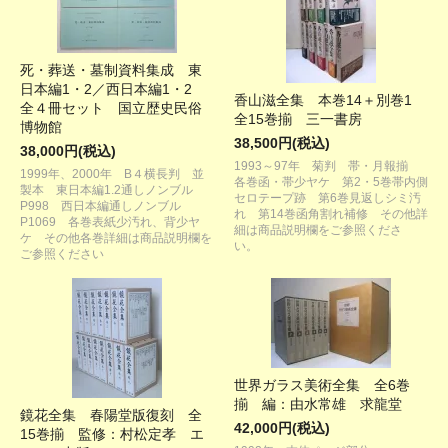
死・葬送・墓制資料集成 東
日本編1・2／西日本編1・2
香山滋全集 本巻14＋別巻1
全４冊セット 国立歴史民俗
全15巻揃 三一書房
博物館
38,500円(税込)
38,000円(税込)
1993～97年 菊判 帯・月報揃
1999年、2000年 B４横長判 並
各巻函・帯少ヤケ 第2・5巻帯内側
製本 東日本編1.2通しノンブル
セロテープ跡 第6巻見返しシミ汚
P998 西日本編通しノンブル
れ 第14巻函角割れ補修 その他詳
P1069 各巻表紙少汚れ、背少ヤ
細は商品説明欄をご参照くださ
ケ その他各巻詳細は商品説明欄を
い。
ご参照ください
世界ガラス美術全集 全6巻
揃 編：由水常雄 求龍堂
鏡花全集 春陽堂版復刻 全
42,000円(税込)
15巻揃 監修：村松定孝 エ