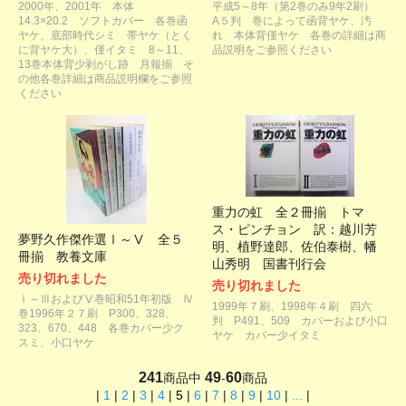
2000年、2001年 本体
平成5～8年（第2巻のみ9年2刷）
14.3×20.2 ソフトカバー 各巻函
A５判 巻によって函背ヤケ、汚
ヤケ、底部時代シミ 帯ヤケ（とく
れ 本体背僅ヤケ 各巻の詳細は商
に背ヤケ大）、僅イタミ 8～11、
品説明をご参照ください
13巻本体背少剥がし跡 月報揃 そ
の他各巻詳細は商品説明欄をご参照
ください
重力の虹 全２冊揃 トマ
ス・ピンチョン 訳：越川芳
夢野久作傑作選Ⅰ～Ⅴ 全５
明、植野達郎、佐伯泰樹、幡
冊揃 教養文庫
山秀明 国書刊行会
売り切れました
売り切れました
Ⅰ～ⅢおよびⅤ巻昭和51年初版 Ⅳ
1999年７刷、1998年４刷 四六
巻1996年２７刷 P300、328、
判 P491、509 カバーおよび小口
323、670、448 各巻カバー少ク
ヤケ カバー少イタミ
スミ、小口ヤケ
241
49
60
商品中
-
商品
|
1
|
2
|
3
|
4
|
5
|
6
|
7
|
8
|
9
|
10
|
...
|