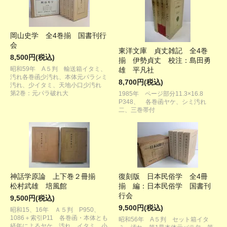
岡山史学 全4巻揃 国書刊行
会
東洋文庫 貞丈雑記 全4巻
8,500円(税込)
揃 伊勢貞丈 校注：島田勇
昭和59年 A５判 輸送箱イタミ、
雄 平凡社
汚れ各巻函少汚れ、本体元パラシミ
8,700円(税込)
汚れ、少イタミ、天地小口少汚れ
第2巻：元パラ破れ大
1985年 ページ部分11.3×16.8
P348、 各巻函ヤケ、シミ汚れ
二、三巻帯付
神話学原論 上下巻２冊揃
復刻版 日本民俗学 全4冊
松村武雄 培風館
揃 編：日本民俗学 国書刊
行会
9,500円(税込)
9,500円(税込)
昭和15、16年 Ａ５判 P950、
1086＋索引P11 各巻函・本体とも
昭和56年 A５判 セット箱イタ
経年によるヤケ、汚れ、イタミ、小