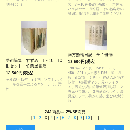
少時代シミ
欠 7～10巻帯破れ補修） 本体元
パラ背ヤケ 月報揃 その他各巻の
詳細は商品説明欄をご参照ください
南方熊楠日記 全４冊揃
美術論集 すずめ 1～10 10
13,500円(税込)
冊セット 竹葉屋書店
1987年 A５判 P458、513、
12,500円(税込)
458、391＋人名索引P56 函・月
報・正誤表、３巻刊行遅延のお詫び
昭和36～42年 B６判 ソフトカバ
状付 1巻函背ヤケ、元パライタ
ー 各巻経年によるヤケ、シミ、汚
ミ、裏遊び紙に鉛筆値段消し跡 ２
れ
巻元パラ破れ ３巻函背少ヤケ、裏
見返しシール剥がし跡、遊び紙少汚
れ
241
25
36
商品中
-
商品
|
1
|
2
|
3
|
4
|
5
|
6
|
7
|
8
|
9
|
10
|
...
|