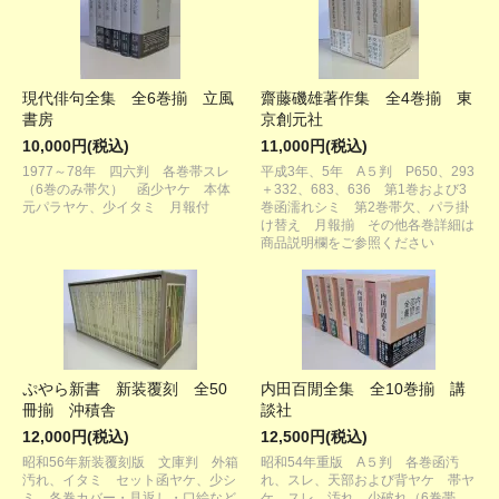
現代俳句全集 全6巻揃 立風
齋藤磯雄著作集 全4巻揃 東
書房
京創元社
10,000円(税込)
11,000円(税込)
1977～78年 四六判 各巻帯スレ
平成3年、5年 A５判 P650、293
（6巻のみ帯欠） 函少ヤケ 本体
＋332、683、636 第1巻および3
元パラヤケ、少イタミ 月報付
巻函濡れシミ 第2巻帯欠、パラ掛
け替え 月報揃 その他各巻詳細は
商品説明欄をご参照ください
ぷやら新書 新装覆刻 全50
内田百閒全集 全10巻揃 講
冊揃 沖積舎
談社
12,000円(税込)
12,500円(税込)
昭和56年新装覆刻版 文庫判 外箱
昭和54年重版 A５判 各巻函汚
汚れ、イタミ セット函ヤケ、少シ
れ、スレ、天部および背ヤケ 帯ヤ
ミ 各巻カバー・見返し・口絵など
ケ、スレ、汚れ、少破れ（6巻帯