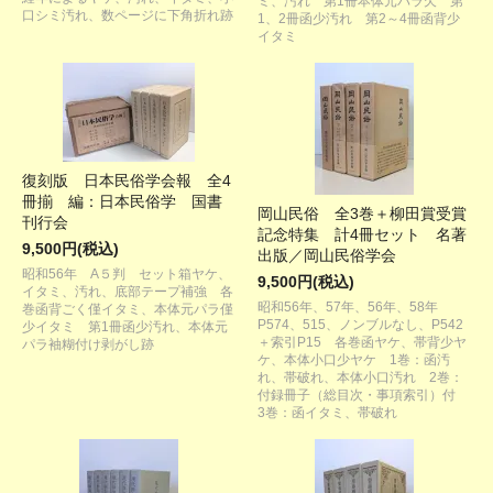
ミ、汚れ 第1冊本体元パラ欠 第
口シミ汚れ、数ページに下角折れ跡
1、2冊函少汚れ 第2～4冊函背少
イタミ
復刻版 日本民俗学会報 全4
冊揃 編：日本民俗学 国書
岡山民俗 全3巻＋柳田賞受賞
刊行会
記念特集 計4冊セット 名著
9,500円(税込)
出版／岡山民俗学会
昭和56年 A５判 セット箱ヤケ、
9,500円(税込)
イタミ、汚れ、底部テープ補強 各
昭和56年、57年、56年、58年
巻函背ごく僅イタミ、本体元パラ僅
P574、515、ノンブルなし、P542
少イタミ 第1冊函少汚れ、本体元
＋索引P15 各巻函ヤケ、帯背少ヤ
パラ袖糊付け剥がし跡
ケ、本体小口少ヤケ 1巻：函汚
れ、帯破れ、本体小口汚れ 2巻：
付録冊子（総目次・事項索引）付
3巻：函イタミ、帯破れ