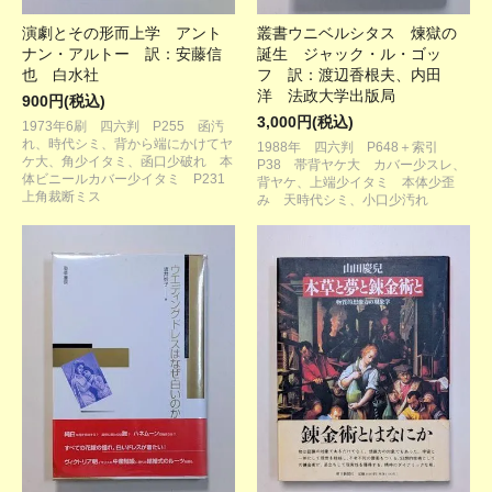
演劇とその形而上学 アント
叢書ウニベルシタス 煉獄の
ナン・アルトー 訳：安藤信
誕生 ジャック・ル・ゴッ
也 白水社
フ 訳：渡辺香根夫、内田
洋 法政大学出版局
900円(税込)
3,000円(税込)
1973年6刷 四六判 P255 函汚
れ、時代シミ、背から端にかけてヤ
1988年 四六判 P648＋索引
ケ大、角少イタミ、函口少破れ 本
P38 帯背ヤケ大 カバー少スレ、
体ビニールカバー少イタミ P231
背ヤケ、上端少イタミ 本体少歪
上角裁断ミス
み 天時代シミ、小口少汚れ