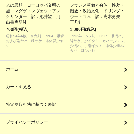
塔の思想 ヨーロッパ文明の
フランス革命と身体 性差・
鍵 マグダ・レヴェツ・アレ
階級・政治文化 ドリンダ・
クサンダー 訳：池井望 河
ウートラム 訳：高木勇夫
出書房新社
平凡社
700円(税込)
1,000円(税込)
昭和54年6版 四六判 P204 帯背
1993年 A５判 P317 帯汚れ、
および端ヤケ 函ヤケ 本体背少ヤ
背ヤケ、少イタミ カバー少スレ、
ケ
少汚れ、、端イタミ 本体少歪み
天地小口少汚れ
ホーム
カートを見る
特定商取引法に基づく表記
プライバシーポリシー