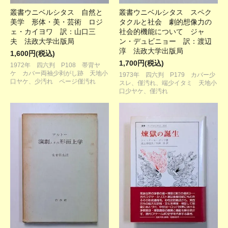
叢書ウニベルシタス 自然と
叢書ウニベルシタス スペク
美学 形体・美・芸術 ロジ
タクルと社会 劇的想像力の
ェ・カイヨワ 訳：山口三
社会的機能について ジャ
夫 法政大学出版局
ン・デュビニョー 訳：渡辺
淳 法政大学出版局
1,600円(税込)
1,700円(税込)
1972年 四六判 P108 帯背ヤ
ケ カバー両袖少剥がし跡 天地小
1973年 四六判 P179 カバー少
口ヤケ、少汚れ ページ僅汚れ
スレ、僅汚れ、端少イタミ 天地小
口少ヤケ、僅汚れ