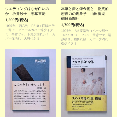
ウエディングはなぜ白いの
本草と夢と錬金術と 物質的
か 坂井妙子 勁草書房
想像力の現象学 山田慶兒
朝日新聞社
1,200円(税込)
1,700円(税込)
1997年 四六判 P210＋図版出所
一覧P3 ビニールカバー端少イタ
1997年 A５変型判（ページ部分
ミ 帯背ヤケ、下角少濡れシミ カ
14.5×19.3） P309 帯背ヤケ、端
バー僅汚れ 天時代シミ
少破れ、袖折れ跡 カバー少汚れ、
端少イタミ