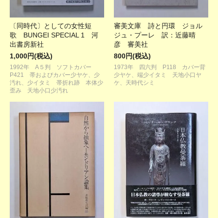
〔同時代〕としての女性短
審美文庫 詩と円環 ジョル
歌 BUNGEI SPECIAL 1 河
ジュ・プーレ 訳：近藤晴
出書房新社
彦 審美社
1,000円(税込)
800円(税込)
1992年 A５判 ソフトカバー
1973年 四六判 P118 カバー背
P421 帯およびカバー少ヤケ、少
少ヤケ、端少イタミ 天地小口ヤ
汚れ、少イタミ 帯折れ跡 本体少
ケ、天時代シミ
歪み 天地小口少汚れ