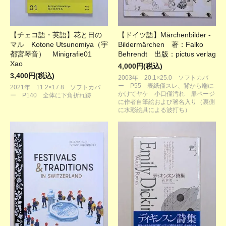
【チェコ語・英語】花と日の
【ドイツ語】Märchenbilder -
マル Kotone Utsunomiya（宇
Bildermärchen 著：Falko
都宮琴音） Minigrafie01
Behrendt 出版：pictus verlag
Xao
4,000円(税込)
3,400円(税込)
2003年 20.1×25.0 ソフトカバ
ー P55 表紙僅スレ、背から端に
2021年 11.2×17.8 ソフトカバ
かけてヤケ 小口僅汚れ 扉ページ
ー P140 全体に下角折れ跡
に作者自筆絵および署名入り（裏側
に水彩絵具による波打ち）