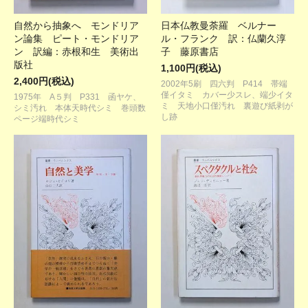
自然から抽象へ モンドリア
日本仏教曼荼羅 ベルナー
ン論集 ピート・モンドリア
ル・フランク 訳：仏蘭久淳
ン 訳編：赤根和生 美術出
子 藤原書店
版社
1,100円(税込)
2,400円(税込)
2002年5刷 四六判 P414 帯端
僅イタミ カバー少スレ、端少イタ
1975年 A５判 P331 函ヤケ、
ミ 天地小口僅汚れ 裏遊び紙剥が
シミ汚れ 本体天時代シミ 巻頭数
し跡
ページ端時代シミ