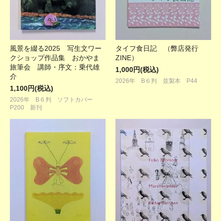
風景を綴る2025 写生文ワー
タイフ食日記 （弊店発行
クショップ作品集 おかやま
ZINE）
旅筆会 講師・序文：乗代雄
1,000円(税込)
介
2026年 B６判 並製本 P44
1,100円(税込)
2026年 B６判 ソフトカバー
P200 新刊