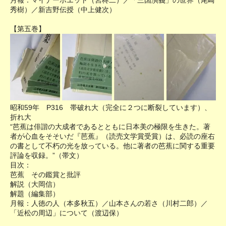
月報：マイナーポエット（宮柊二）／「三国演義」の世界（尾崎
秀樹）／新吉野伝授（中上健次）
【第五巻】
昭和59年 P316 帯破れ大（完全に２つに断裂しています）、
折れ大
“芭蕉は俳諧の大成者であるとともに日本美の極限を生きた。著
者が心血をそそいだ『芭蕉』（読売文学賞受賞）は、必読の座右
の書として不朽の光を放っている。他に著者の芭蕉に関する重要
評論を収録。”（帯文）
目次：
芭蕉 その鑑賞と批評
解説（大岡信）
解題（編集部）
月報：人徳の人（本多秋五）／山本さんの若さ（川村二郎）／
「近松の周辺」について（渡辺保）