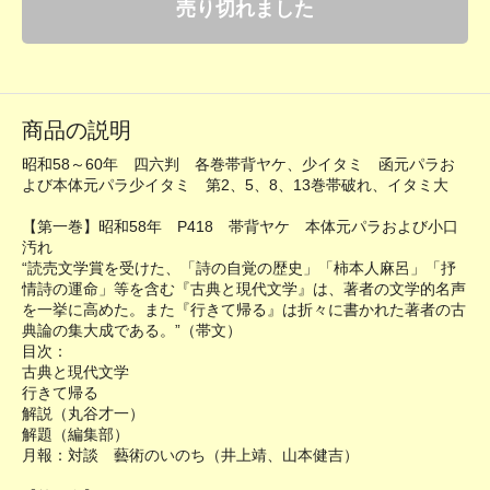
売り切れました
商品の説明
昭和58～60年 四六判 各巻帯背ヤケ、少イタミ 函元パラお
よび本体元パラ少イタミ 第2、5、8、13巻帯破れ、イタミ大
【第一巻】昭和58年 P418 帯背ヤケ 本体元パラおよび小口
汚れ
“読売文学賞を受けた、「詩の自覚の歴史」「柿本人麻呂」「抒
情詩の運命」等を含む『古典と現代文学』は、著者の文学的名声
を一挙に高めた。また『行きて帰る』は折々に書かれた著者の古
典論の集大成である。”（帯文）
目次：
古典と現代文学
行きて帰る
解説（丸谷才一）
解題（編集部）
月報：対談 藝術のいのち（井上靖、山本健吉）