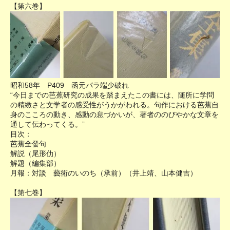
【第六巻】
昭和58年 P409 函元パラ端少破れ
“今日までの芭蕉研究の成果を踏まえたこの書には、随所に学問
の精緻さと文学者の感受性がうかがわれる。句作における芭蕉自
身のこころの動き、感動の息づかいが、著者ののびやかな文章を
通して伝わってくる。”
目次：
芭蕉全發句
解説（尾形仂）
解題（編集部）
月報：対談 藝術のいのち（承前）（井上靖、山本健吉）
【第七巻】