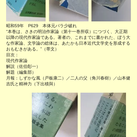
昭和59年 P629 本体元パラ少破れ
“本巻は、さきの明治作家論（第十一巻所収）につづく、大正期
以降の現代作家論である。著者の、これまでに書かれた、ぼう大
な作家論、文学論の総体は、あたかも日本近代文学史を形成する
おもむきがある。”（帯文）
目次：
現代作家論
解説（佐伯彰一）
解題（編集部）
月報：しずかな風（戸板康二）／二人の父（角川春樹）／山本健
吉氏と精神力（下出積與）