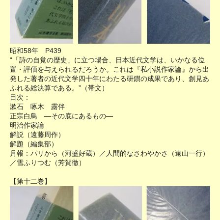
昭和58年 P439
“「詩の自覚の歴史」に立つ場合、日本近代文学は、いかなる位
置・評価を与えられるだろうか。これは『私小説作家論』から出
発した著者の近代文学四十年にわたる研鑚の成果であり、創見あ
ふれる総決算である。”（帯文）
目次：
漱石 啄木 露伴
正宗白鳥 ―その底にあるもの―
明治作家論
解説（遠藤周作）
解題（編集部）
月報：パリから（河盛好蔵）／人間的なさわやかさ（遠山一行）
／雪ふりつむ（芳賀徹）
【第十二巻】