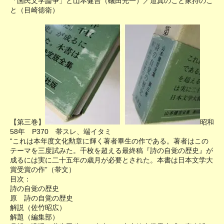
「国民文学論争」と山本健吉（磯田光一）／道真のこと家持のこ
と（目崎徳衛）
【第三巻】
昭和
58年 P370 帯スレ、端イタミ
“これは本年度文化勲章に輝く著者畢生の作である。著者はこの
テーマを三度試みた。千枚を超える最終稿『詩の自覚の歴史』が
成るには実に二十五年の歳月が必要とされた。本書は日本文学大
賞受賞の作”（帯文）
目次：
詩の自覚の歴史
原 詩の自覚の歴史
解説（佐竹昭広）
解題（編集部）