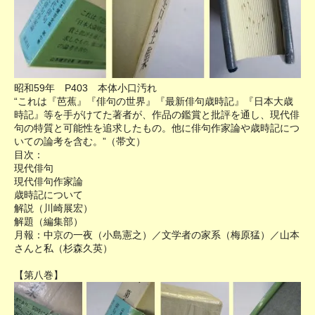
昭和59年 P403 本体小口汚れ
“これは『芭蕉』『俳句の世界』『最新俳句歳時記』『日本大歳
時記』等を手がけてた著者が、作品の鑑賞と批評を通し、現代俳
句の特質と可能性を追求したもの。他に俳句作家論や歳時記につ
いての論考を含む。”（帯文）
目次：
現代俳句
現代俳句作家論
歳時記について
解説（川崎展宏）
解題（編集部）
月報：中京の一夜（小島憲之）／文学者の家系（梅原猛）／山本
さんと私（杉森久英）
【第八巻】