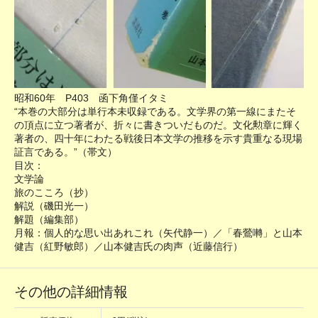
昭和60年 P403 函下角僅イタミ
“本巻の大部分は単行本未収録である。文学界の第一線にまたそ
の頂点に立つ著者が、折々に書きついだものだ。文化勲章に輝く
著者の、四十年にわたる戦後日本文学の推移を示す貴重なる現場
証言である。”（帯文）
目次：
文学論
旅のこころ（抄）
解説（磯田光一）
解題（編集部）
月報：個人的な思い出あれこれ（矢代静一）／「春鶯囀」と山本
健吉（紅野敏郎）／山本健吉氏の肉声（近藤信行）
その他の詳細情報