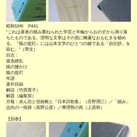
昭和59年 P441
“これは著者の積み重ねられた学芸と年輪からおのずから滴り落
ちたものである。澄明な文章はその底に幽邃なおもむきを秘め
る。『狐の提灯』には山本文学のひとつの鍵である「自伝抄」を
収む。”（帯文）
目次：
遊糸繚乱
猿の腰かけ
狐の提灯
年譜
著作目録
解説（竹西寛子）
解題（編集部）
月報：赤ん坊と切抜帳と『日本詩歌集』（庄野潤三）／「細み」
志向の一痕跡（高野公彦）／摩理勢の死（上原和）
【別巻】