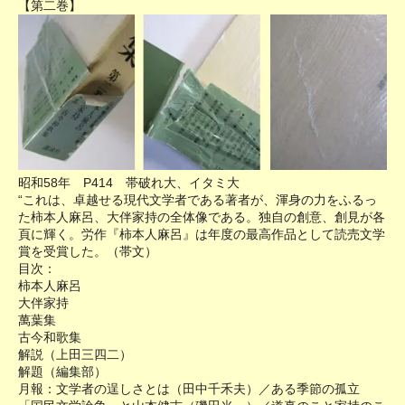
【第二巻】
昭和58年 P414 帯破れ大、イタミ大
“これは、卓越せる現代文学者である著者が、渾身の力をふるっ
た柿本人麻呂、大伴家持の全体像である。独自の創意、創見が各
頁に輝く。労作『柿本人麻呂』は年度の最高作品として読売文学
賞を受賞した。（帯文）
目次：
柿本人麻呂
大伴家持
萬葉集
古今和歌集
解説（上田三四二）
解題（編集部）
月報：文学者の逞しさとは（田中千禾夫）／ある季節の孤立