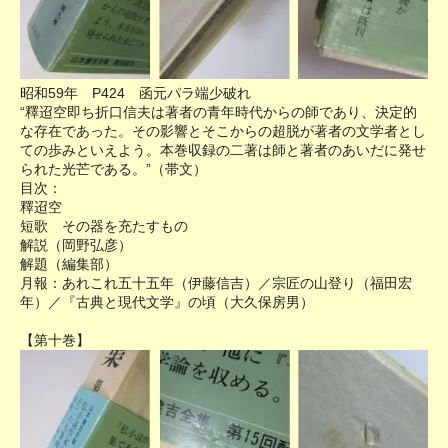
昭和59年 P424 函元パラ端少破れ
“釋迢空即ち折口信夫は著者の青年時代からの師であり、決定的
な存在であった。その影響とそこからの超脱が著者の文学者とし
ての歩みといえよう。本巻収録の二著は師と著者のあいだに発せ
られた光芒である。”（帯文）
目次：
釋迢空
短歌 その器を充たすもの
解説（岡野弘彦）
解題（編集部）
月報：あれこれ五十五年（伊藤信吉）／宗匠の山登り（福田宏
年）／『古典と現代文学』の頃（大久保房男）
【第十巻】