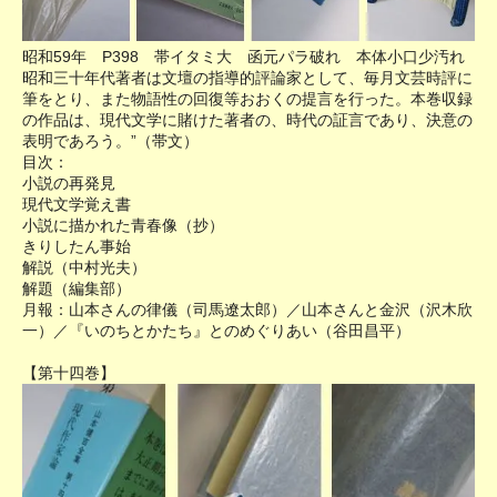
昭和59年 P398 帯イタミ大 函元パラ破れ 本体小口少汚れ
昭和三十年代著者は文壇の指導的評論家として、毎月文芸時評に
筆をとり、また物語性の回復等おおくの提言を行った。本巻収録
の作品は、現代文学に賭けた著者の、時代の証言であり、決意の
表明であろう。”（帯文）
目次：
小説の再発見
現代文学覚え書
小説に描かれた青春像（抄）
きりしたん事始
解説（中村光夫）
解題（編集部）
月報：山本さんの律儀（司馬遼太郎）／山本さんと金沢（沢木欣
一）／『いのちとかたち』とのめぐりあい（谷田昌平）
【第十四巻】