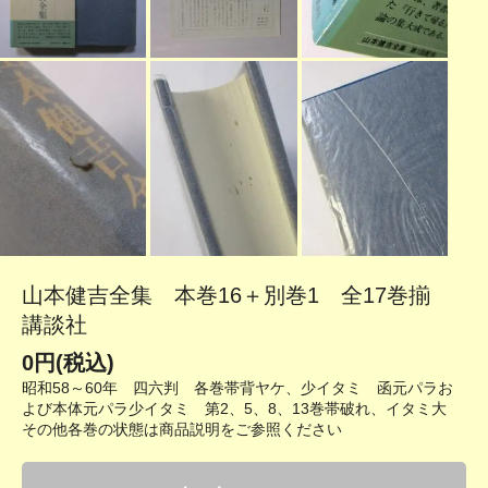
山本健吉全集 本巻16＋別巻1 全17巻揃
講談社
0円(税込)
昭和58～60年 四六判 各巻帯背ヤケ、少イタミ 函元パラお
よび本体元パラ少イタミ 第2、5、8、13巻帯破れ、イタミ大
その他各巻の状態は商品説明をご参照ください