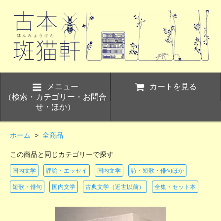
メニュー
カートを見る
（検索・カテゴリー・お問合
せ・ほか）
ホーム
>
全商品
この商品と同じカテゴリーで探す
国内文学
評論・エッセイ
国内文学
詩・短歌・俳句ほか
短歌・俳句
国内文学
古典文学（近世以前）
全集・セット本