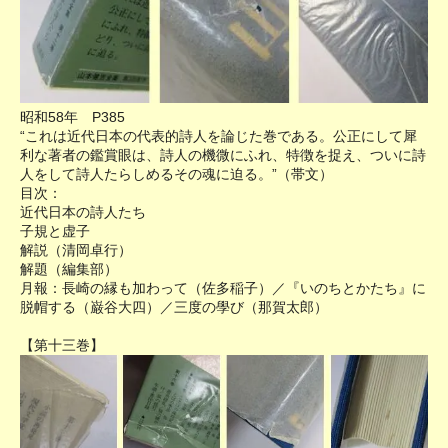
昭和58年 P385
“これは近代日本の代表的詩人を論じた巻である。公正にして犀
利な著者の鑑賞眼は、詩人の機微にふれ、特徴を捉え、ついに詩
人をして詩人たらしめるその魂に迫る。”（帯文）
目次：
近代日本の詩人たち
子規と虚子
解説（清岡卓行）
解題（編集部）
月報：長崎の縁も加わって（佐多稲子）／『いのちとかたち』に
脱帽する（巌谷大四）／三度の學び（那賀太郎）
【第十三巻】