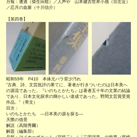
月報：遭遇（柴生田稔）／人声や 山本健吉世界小感（宗左近）
／忍月の血脈（十川信介）
【第四巻】
昭和59年 P410 本体元パラ背少汚れ
“古典、詩、文芸批評の果てに、著者が行きついたのは日本美へ
の源流であった。『いのちとかたち』は著者五十年の文業の結論
であり、日本文化探求の輝かしい達成であった。野間文芸賞受賞
作品。”（帯文）
目次：
いのちとかたち ―日本美の源を探る―
天際の借景
解説（高階秀爾）
解題（編集部）