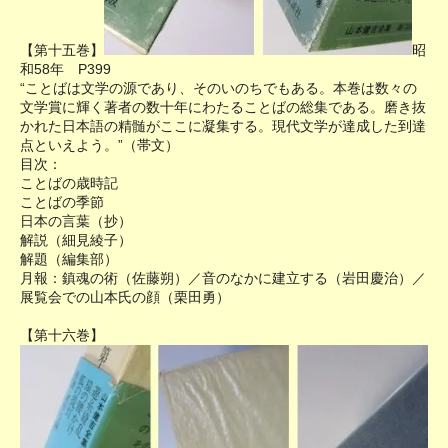
【第十五巻】
昭
和58年 P399
“ことばは文学の源であり、そのいのちでもある。本巻は数々の
文学賞に輝く著者の数十年にわたることばの総集である。磨き抜
かれた日本語の精髄がここに凝集する。現代文学が達成した到達
点といえよう。”（帯文）
目次：
ことばの歳時記
ことばの季節
日本の言葉（抄）
解説（細見綾子）
解題（編集部）
月報：鎮魂の術（佐藤朔）／音のなかに建立する（岩田慶治）／
展覧会での山本氏の顔（栗田勇）
【第十六巻】