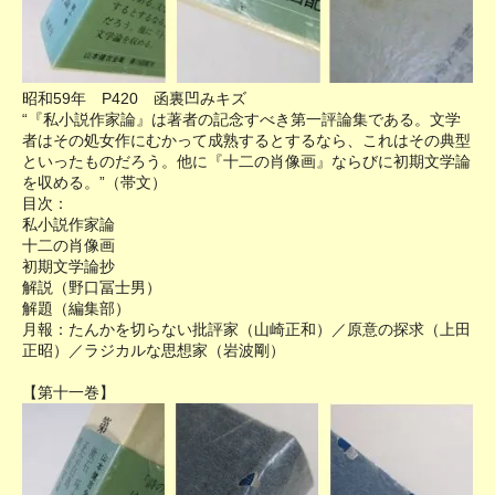
昭和59年 P420 函裏凹みキズ
“『私小説作家論』は著者の記念すべき第一評論集である。文学
者はその処女作にむかって成熟するとするなら、これはその典型
といったものだろう。他に『十二の肖像画』ならびに初期文学論
を収める。”（帯文）
目次：
私小説作家論
十二の肖像画
初期文学論抄
解説（野口冨士男）
解題（編集部）
月報：たんかを切らない批評家（山崎正和）／原意の探求（上田
正昭）／ラジカルな思想家（岩波剛）
【第十一巻】