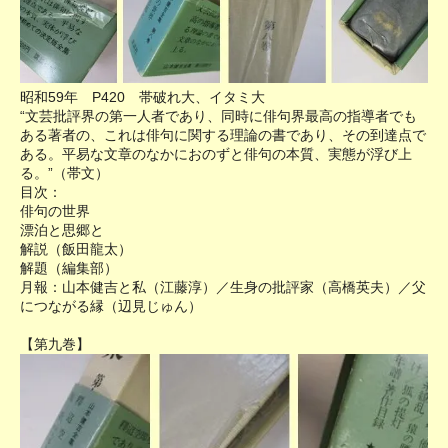
昭和59年 P420 帯破れ大、イタミ大
“文芸批評界の第一人者であり、同時に俳句界最高の指導者でも
ある著者の、これは俳句に関する理論の書であり、その到達点で
ある。平易な文章のなかにおのずと俳句の本質、実態が浮び上
る。”（帯文）
目次：
俳句の世界
漂泊と思郷と
解説（飯田龍太）
解題（編集部）
月報：山本健吉と私（江藤淳）／生身の批評家（高橋英夫）／父
につながる縁（辺見じゅん）
【第九巻】