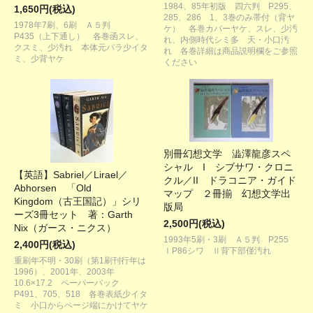
1984、85年初版 四六判 P295、
1,650円(税込)
285、286 1、3巻のみ帯付（背ヤ
1978年7刷、6刷 Ａ５判
ケ） 各巻カバーヤケ、スレ、少汚
P435（上下通し） 各巻函スレ、
れ、内側時代シミ多 天・小口汚
クスミ、少汚れ 本体元パラ少イタ
れ 各巻詳細は商品説明欄をご参照
ミ、少背ヤケ
ください
別冊幻想文学 澁澤龍彦スペ
シャル I シブサワ・クロニ
【英語】Sabriel／Lirael／
クル／II ドラコニア・ガイド
Abhorsen 「Old
マップ ２冊揃 幻想文学出
Kingdom（古王国記）」シリ
版局
ーズ3冊セット 著：Garth
2,500円(税込)
Nix（ガース・ニクス）
1993年5刷・3刷 Ａ５判 P255
2,400円(税込)
ⅠP86シワ Ⅱ背下部僅汚れ
重刷年不明・30刷（第1刷刊行年は
1996）、2001年、2003年
10.6×17.2 ペーパーバック
P491、705、518 各巻表紙少イタ
ミ 小口からページ端にかけてヤケ