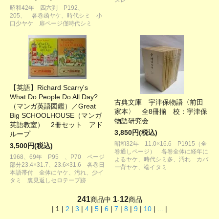
スレ
昭和42年 四六判 P192、
205、 各巻函ヤケ、時代シミ 小
口少ヤケ 扉ページ僅時代シミ
【英語】Richard Scarry's
What Do People Do All Day?
古典文庫 宇津保物語〈前田
（マンガ英語図鑑）／Great
家本〉 全8冊揃 校：宇津保
Big SCHOOLHOUSE（マンガ
物語研究会
英語教室） 2冊セット アド
3,850円(税込)
ループ
昭和32年 11.0×16.6 P1915（全
3,500円(税込)
巻通しページ） 各巻全体に経年に
1968、69年 P95 、P70 ページ
よるヤケ、時代シミ多、汚れ カバ
部分23.4×31.7、23.6×31.6 各巻日
ー背ヤケ、端イタミ
本語帯付 全体にヤケ、汚れ、少イ
タミ 裏見返しセロテープ跡
241
1
12
商品中
-
商品
|
1
|
2
|
3
|
4
|
5
|
6
|
7
|
8
|
9
|
10
|
...
|