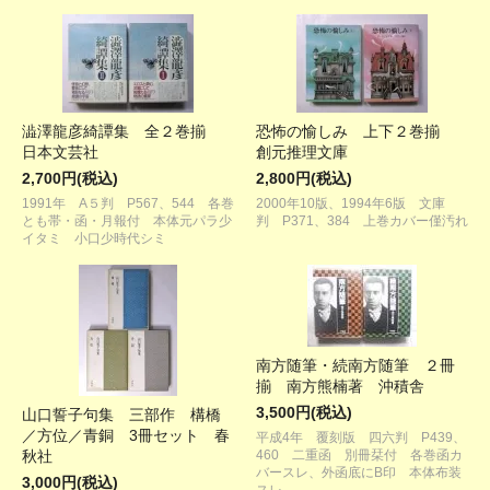
澁澤龍彦綺譚集 全２巻揃
恐怖の愉しみ 上下２巻揃
日本文芸社
創元推理文庫
2,700円(税込)
2,800円(税込)
1991年 A５判 P567、544 各巻
2000年10版、1994年6版 文庫
とも帯・函・月報付 本体元パラ少
判 P371、384 上巻カバー僅汚れ
イタミ 小口少時代シミ
南方随筆・続南方随筆 ２冊
揃 南方熊楠著 沖積舎
3,500円(税込)
山口誓子句集 三部作 構橋
／方位／青銅 3冊セット 春
平成4年 覆刻版 四六判 P439、
秋社
460 二重函 別冊栞付 各巻函カ
バースレ、外函底にB印 本体布装
3,000円(税込)