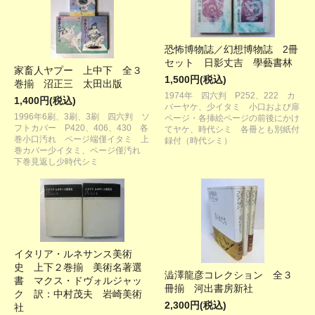
恐怖博物誌／幻想博物誌 2冊
セット 日影丈吉 學藝書林
家畜人ヤプー 上中下 全３
1,500円(税込)
巻揃 沼正三 太田出版
1974年 四六判 P252、222 カ
1,400円(税込)
バーヤケ、少イタミ 小口および扉
1996年6刷、3刷、3刷 四六判 ソ
ページ・各挿絵ページの前後にかけ
フトカバー P420、406、430 各
てヤケ、時代シミ 各冊とも別紙付
巻小口汚れ ページ端僅イタミ 上
録付（時代シミ）
巻カバー少イタミ、ページ僅汚れ
下巻見返し少時代シミ
イタリア・ルネサンス美術
史 上下２巻揃 美術名著選
澁澤龍彦コレクション 全３
書 マクス・ドヴォルジャッ
冊揃 河出書房新社
ク 訳：中村茂夫 岩崎美術
2,300円(税込)
社