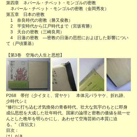
第四章 ネパール・チベット・モンゴルの密教
ネパール・チベット・モンゴルの密教（金岡秀友）
第五章 日本の密教
1 奈良時代の密教（勝又俊教）
2 平安時代から江戸時代まで（宮坂宥勝）
3 天台の密教（三崎良周）
4 日蓮の密教 ―密教の日蓮の思想におよぼした影響につい
て（戸頃重基）
【第3巻 空海の人生と思想】
P268 帯付（少イタミ、背ヤケ） 本体元パラヤケ、折れ跡、
少時代シミ
“修行に打ち込む才気煥発の青春時代、壮大な気宇のもとに即身
成仏思想を大成した壮年時代、国家の論理と密教の価値を統一せ
んとした晩年を明らかにし、あわせて空海芸術の本質に迫
る。”（宣伝文）
目次：
はしがき