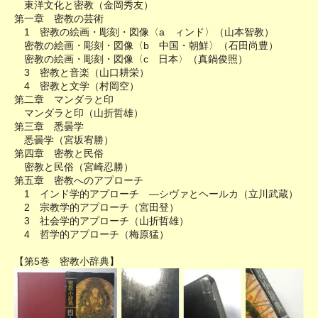
東洋文化と密教（金岡秀友）
第一章 密教の芸術
1 密教の絵画・彫刻・図像〈a ィンド〉（山本智教）
密教の絵画・彫刻・図像〈b 中国・朝鮮〉（石田尚豊）
密教の絵画・彫刻・図像〈c 日本〉（真鍋俊照）
3 密教と音楽（山口耕栄）
4 密教と文学（村岡空）
第二章 マンダラと印
マンダラと印（山折哲雄）
第三章 悉曇学
悉曇学（宮坂宥勝）
第四章 密教と民俗
密教と民俗（宮崎忍勝）
第五章 密教へのアプローチ
1 インド学的アプローチ ―シヴァとヘールカ（立川武蔵）
2 宗教学的アプローチ（宮田登）
3 社会学的アプローチ（山折哲雄）
4 哲学的アプローチ（梅原猛）
【第5巻 密教小辞典】