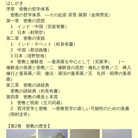
はしがき
序章 密教の哲学体系
密教の哲学体系 ―その起原·背景·展開（金岡秀友）
第一章 密教の思想
1 インド・中国（宮坂宥勝）
2 日本（村岡空）
第二章 密教の実践
1 インド・チベット（松長有慶）
2 中国（那須政隆）
3 日本（清野智海）
4 密教と修験道 ―曼荼羅を中心として（宮家準） ｛一
修験道の発展と密教／二 修験道の思想・儀礼と密教／三 峰入
修行と曼荼羅／四 修法・灌頂の曼荼羅／五 礼拝・唱導の曼荼
羅｝
第三章 密教の諸経典
密教の諸経典（松長有慶）
第四章 密教の構造と本質
1 密教と呪術（立川武蔵）
2 西洋哲学と密教 ―密教哲学の新しい可能性のための覚書
（岡村圭宵）
【第2巻 密教の歴史】