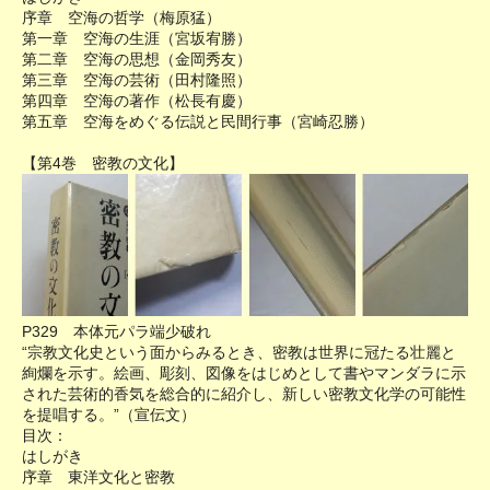
序章 空海の哲学（梅原猛）
第一章 空海の生涯（宮坂宥勝）
第二章 空海の思想（金岡秀友）
第三章 空海の芸術（田村隆照）
第四章 空海の著作（松長有慶）
第五章 空海をめぐる伝説と民間行事（宮崎忍勝）
【第4巻 密教の文化】
P329 本体元パラ端少破れ
“宗教文化史という面からみるとき、密教は世界に冠たる壮麗と
絢爛を示す。絵画、彫刻、図像をはじめとして書やマンダラに示
された芸術的香気を総合的に紹介し、新しい密教文化学の可能性
を提唱する。”（宣伝文）
目次：
はしがき
序章 東洋文化と密教