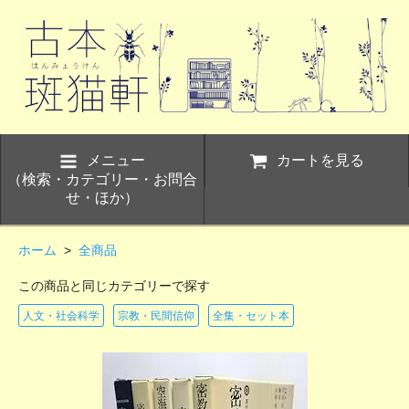
メニュー
カートを見る
（検索・カテゴリー・お問合
せ・ほか）
ホーム
>
全商品
この商品と同じカテゴリーで探す
人文・社会科学
宗教・民間信仰
全集・セット本