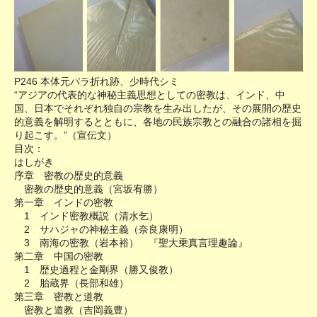
P246 本体元パラ折れ跡、少時代シミ
“アジアの代表的な神秘主義思想としての密教は、インド、中
国、日本でそれぞれ独自の宗教を生み出したが、その展開の歴史
的意義を解明するとともに、各地の民族宗教との融合の諸相を掘
り起こす。”（宣伝文）
目次：
はしがき
序章 密教の歴史的意義
密教の歴史的意義（宮坂宥勝）
第一章 インドの密教
1 インド密教概説（清水乞）
2 サハジャの神秘主義（奈良康明）
3 南海の密教（岩本裕） 『聖大乗真言理趣論』
第二章 中国の密教
1 歴史過程と金剛界（勝又俊教）
2 胎蔵界（長部和雄）
第三章 密教と道教
密教と道教（吉岡義豊）