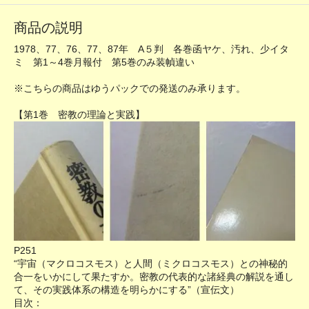
商品の説明
1978、77、76、77、87年 A５判 各巻函ヤケ、汚れ、少イタ
ミ 第1～4巻月報付 第5巻のみ装幀違い
※こちらの商品はゆうパックでの発送のみ承ります。
【第1巻 密教の理論と実践】
P251
“宇宙（マクロコスモス）と人間（ミクロコスモス）との神秘的
合一をいかにして果たすか。密教の代表的な諸経典の解説を通し
て、その実践体系の構造を明らかにする”（宣伝文）
目次：