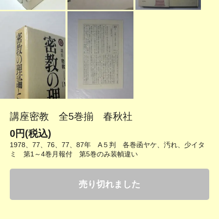
講座密教 全5巻揃 春秋社
0円(税込)
1978、77、76、77、87年 A５判 各巻函ヤケ、汚れ、少イタ
ミ 第1～4巻月報付 第5巻のみ装幀違い
売り切れました