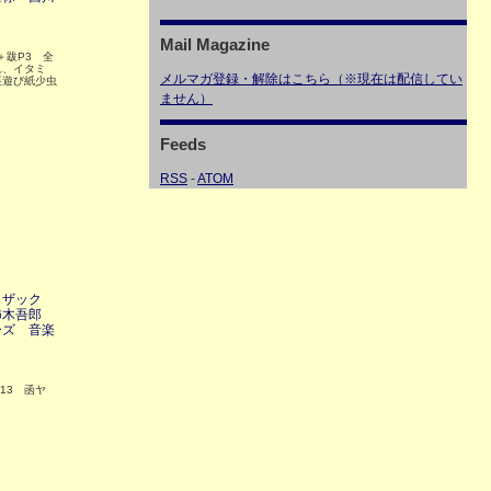
Mail Magazine
＋跋P3 全
れ、イタミ
メルマガ登録・解除はこちら（※現在は配信してい
裏遊び紙少虫
ません）
Feeds
RSS
-
ATOM
・ザック
柿木吾郎
ーズ 音楽
13 函ヤ