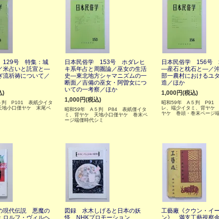
129号 特集：城
日本民俗学 153号 ホダレヒ
日本民俗学 156号
／米占いと託宣と―
キ系年占と周圏論／巫女の生活
―産石と枕石と―／
ぎ流祈祷について／
史―東北地方シャマニズムの一
部一農村におけるユ
断面／吉備の巫女・阿曽女につ
造／ほか
いての一考察／ほか
込)
1,000円(税込)
1,000円(税込)
５判 P101 表紙少イタ
昭和59年 A５判 P91
天地小口僅ヤケ 末尾ペ
レ、端少イタミ、背ヤケ
昭和59年 A５判 P84 表紙僅イタ
ヤケ 巻頭・巻末ページ
ミ、背ヤケ 天地小口僅ヤケ 巻末ペ
ージ端僅時代シミ
の現代伝説 悪魔の
図録 水木しげると日本の妖
工藝廠《クウン・イ
：ロルフ・ヴィルヘ
怪 NHKプロモーション
ン》 満支工藝視察