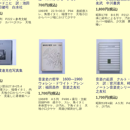
ードニヒ 訳：池田
友武 中川書房
700円(税込)
田健司 白水社
1,800円(税込)
1993年 22.5×30.0 P94 表紙僅ス
込)
レ、角僅イタミ、端僅ヤケ 天地小口
昭和17年 B６判 P212
からページ端にかけて少ヤケ
体に経年によるヤケ、汚
六判 P222＋参考文献
カバー端破れ、少欠損 
ヤケ カバー少スレ 天地
喰い
渡邉克也写真集
音楽史の哲学 1600―1960
音楽の起原 クルト
込)
ウォレン・ドワイト・アレン
ス 訳：皆川達夫、
ジ部分27.8×25.4
訳：福田昌作 音楽之友社
ノートン音楽史シリ
ー僅スレ、端僅イタミ、内
之友社
 天地小口からページ端
1,700円(税込)
ケ 見返しに著者銀ペン
1,700円(税込)
1968年 A５判 P496＋索引・文献
目録P46 函ヤケ、スレ、角イタミ
昭和53年4刷 A５判 P4
本体背ヤケ、少汚れ、下角イタミ 天
ケ、少汚れ
地小口少ヤケ 両遊び紙剥がし跡