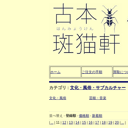
ホーム
ご注文の手順
買取につ
カテゴリ :
文化・風俗・サブカルチャー
文化・風俗
芸能・音楽
並べ替え -
登録順
-
価格順
-
新着順
|
...
|
11
|
12
|
13
|
14
|
15
|
16
|
17
|
18
|
19
|
20
|
...
|