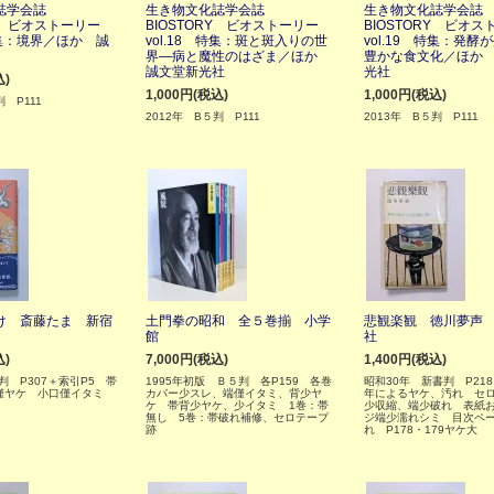
化誌学会誌
生き物文化誌学会誌
生き物文化誌学会
RY ビオストーリー
BIOSTORY ビオストーリー
BIOSTORY ビオ
 特集：境界／ほか 誠
vol.18 特集：斑と斑入りの世
vol.19 特集：発酵
界―病と魔性のはざま／ほか
豊かな食文化／ほか
誠文堂新光社
光社
込)
1,000円(税込)
1,000円(税込)
判 P111
2012年 B５判 P111
2013年 B５判 P111
け 斎藤たま 新宿
土門拳の昭和 全５巻揃 小学
悲観楽観 徳川夢声
館
社
込)
7,000円(税込)
1,400円(税込)
判 P307＋索引P5 帯
1995年初版 Ｂ５判 各P159 各巻
昭和30年 新書判 P21
僅ヤケ 小口僅イタミ
カバー少スレ、端僅イタミ、背少ヤ
年によるヤケ、汚れ セ
ケ 帯背少ヤケ、少イタミ 1巻：帯
少収縮、端少破れ 表紙
無し 5巻：帯破れ補修、セロテープ
ジ端少濡れシミ 目次ペ
跡
れ P178・179ヤケ大