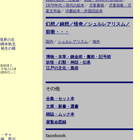
1970年代～現代の絵本
／
児童書籍
／
児童画集・児
童文学論
／
洋書絵本・外国語絵本
幻想／綺想／怪奇／シュルレアリスム／
前衛・・・
 境界の石
国内
／
シュルレアリスム
／
海外
沖縄本島北
タ発生の構
博物・本草・錬金術・魔術・記号術
妖怪・幻獣・神話・伝承
 表紙僅ス
江戸の文化・風俗
 天地小口僅
端僅時代シミ
その他
全集・セット本
文庫・新書・選書
雑誌・ムック本
展覧会図録
ー・チャ
facebook
余禄 西川