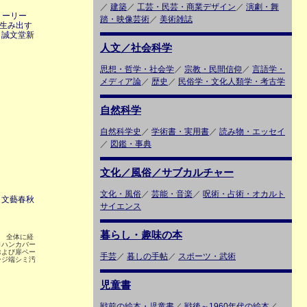
誌
／
建築
／
工芸・民芸・商業デザイン
／
演劇・舞
ストーリー
踏・映像芸術
／
美術雑誌
が生み出す
 誠文堂新
人文／社会科学
思想・哲学・社会学
／
宗教・民間信仰
／
言語学・
メディア論
／
歴史
／
民俗学・文化人類学・考古学
自然科学
自然科学史
／
学術書・実用書
／
読み物・エッセイ
／
図鑑・事典
文化／風俗／サブカルチャー
文化・風俗
／
芸能・音楽
／
呪術・占術・オカルト
 文藝春秋
サイエンス
暮らし・趣味の本
8 全体に経
ロハンカバー
および扉ペー
手芸
／
暮しの手帖
／
スポーツ・武術
ージ端シミ汚
児童書
戦前の絵本・児童書
／
戦後～1960年代の絵本
／