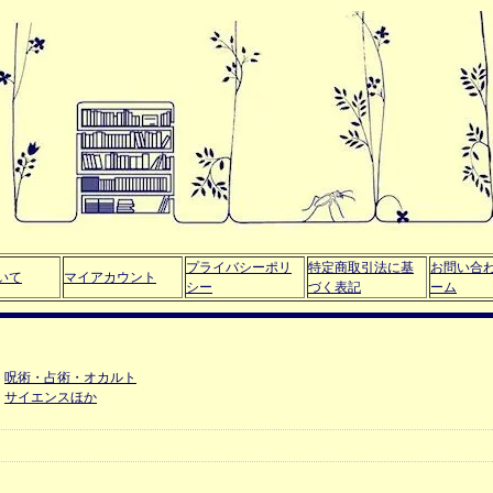
プライバシーポリ
特定商取引法に基
お問い合
いて
マイアカウント
シー
づく表記
ーム
呪術・占術・オカルト
サイエンスほか