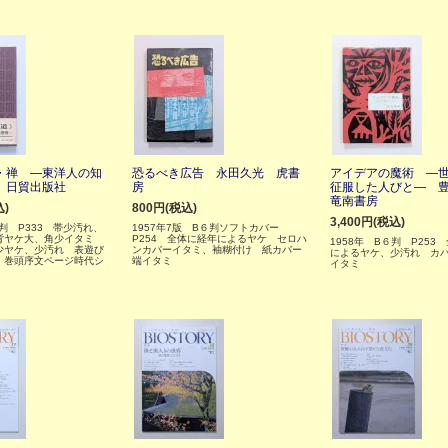
・禅 ―東洋人の知
恐るべき広告 永田久光 虎書
アイデアの魔術 ―
 日貿出版社
房
征服した人びと― 
竜南書房
込)
800円(税込)
3,400円(税込)
六判 P333 帯少汚れ、
1957年7版 B６判ソフトカバー
背ヤケ大、角少イタミ
P254 全体に経年によるヤケ セロハ
1958年 B６判 P253
少ヤケ、少汚れ 表遊び
ンカバーイタミ、袖糊付け 紙カバー
によるヤケ、少汚れ カ
 巻頭序文ページ時代シ
端イタミ
イタミ