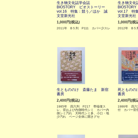
生き物文化誌学会誌
生き物文
BIOSTORY ビオストーリー
BIOSTO
vol.16 特集：競う／ほか 誠
vol.17
文堂新光社
文堂新光社
1,000円(税込)
1,000円(税
2011年 B５判 P111 カバー少スレ
2012年 B５
生ともののけ 斎藤たま 新宿
死とものの
書房
書房
2,400円(税込)
2,400円(税
1985年 四六判 P217 帯端僅ス
1986年 四六
レ、背および内側時代シミ カバー内
付 カバー背
側シミ汚れ 天時代シミ多、小口・地
少汚れ ページ全体に開きグセ