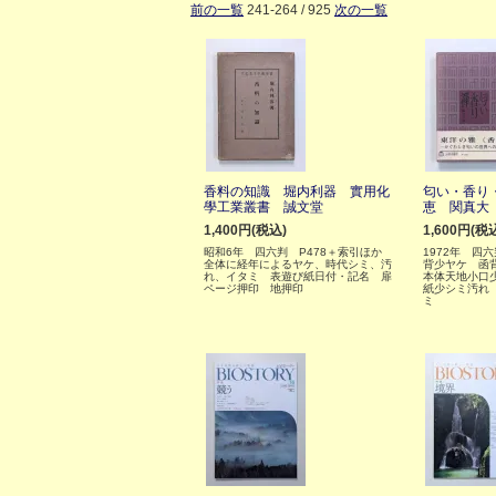
前の一覧
241-264 / 925
次の一覧
香料の知識 堀内利器 實用化
匂い・香り
學工業叢書 誠文堂
恵 関真大
1,400円(税込)
1,600円(税
昭和6年 四六判 P478＋索引ほか
1972年 四
全体に経年によるヤケ、時代シミ、汚
背少ヤケ 函
れ、イタミ 表遊び紙日付・記名 扉
本体天地小口
ページ押印 地押印
紙少シミ汚れ
ミ