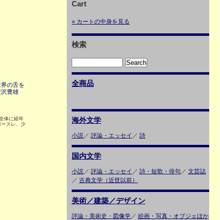
Cart
» カートの中身を見る
検索
全商品
世界の舌を
豊沢豊雄
 全体に経年
海外文学
バースレ、少
小説
／
評論・エッセイ
／
詩
国内文学
小説
／
評論・エッセイ
／
詩・短歌・俳句
／
文芸誌
／
古典文学（近世以前）
美術／建築／デザイン
評論・美術史・図像学
／
絵画・写真・オブジェほか