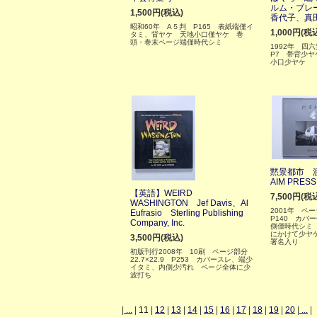
ルム・ブレ
1,500円(税込)
香代子、真
昭和60年 A５判 P165 表紙端僅イ
1,000円(税
タミ、背ヤケ 天地小口僅ヤケ 巻
頭・巻末ページ端僅時代シミ
1992年 四
P7 帯背少
小口少ヤケ
黙景都市 
AIM PRESS
【英語】WEIRD
7,500円(税
WASHINGTON Jef Davis、Al
2001年 ペー
Eufrasio Sterling Publishing
P140 カバ
Company, Inc.
側僅時代シミ
にかけて少ヤ
3,500円(税込)
署名入り
初版刊行2008年 10刷 ページ部分
22.7×22.9 P253 カバースレ、端少
イタミ、内側少汚れ ページ全体に少
波打ち
|
...
|
11
|
12
|
13
|
14
|
15
|
16
|
17
|
18
|
19
|
20
|
...
|