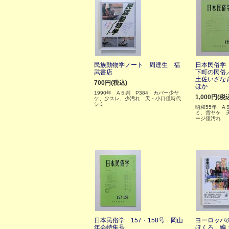
民族動物学ノート 周達生 福
日本民俗学 
武書店
下町の民俗
土佐いざな
700円(税込)
ほか
1990年 A５判 P384 カバー少ヤ
1,000円(税
ケ、少スレ、少汚れ 天・小口僅時代
シミ
昭和55年 A
ミ、背ヤケ 
ージ僅汚れ
日本民俗学 157・158号 岡山
ヨーロッパ
年会特集号
ほくろ 編