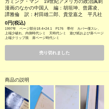
カミング・マン 19世紀アメリカの政治諷刺
漫画のなかの中国人 編：胡垣坤、曾露凌、
譚雅倫 訳：村田雄二郎、貴堂嘉之 平凡社
0円(税込)
1997年 ページ部分18.4×24.1 P176 帯付 カバー僅スレ、
上端少破れ、内側時代シミ 天時代シミ 遊び紙および扉ページ
上端クリップ痕 扉ページ時代シミ
売り切れました
商品の説明