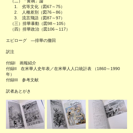
（二）「黄禍」論
1. 劣等文化（図67～75）
2. 人種差別（図76～86）
3. 流言飛語（図87～97）
（三）排華暴動（図98～105）
（四）排華政治（図106～117）
エピローグ ―排華の撤回
訳注
付録I 画報紹介
付録II 在米華人史年表／在米華人人口統計表 （1860～1990
年）
付録III 参考文献
訳者あとがき