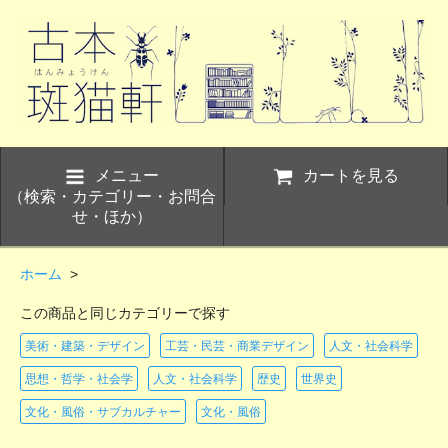
メニュー
カートを見る
（検索・カテゴリー・お問合
せ・ほか）
ホーム
>
この商品と同じカテゴリーで探す
美術・建築・デザイン
工芸・民芸・商業デザイン
人文・社会科学
思想・哲学・社会学
人文・社会科学
歴史
世界史
文化・風俗・サブカルチャー
文化・風俗