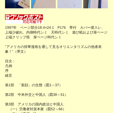
1997年 ページ部分18.4×24.1 P176 帯付 カバー僅スレ、
上端少破れ、内側時代シミ 天時代シミ 遊び紙および扉ページ
上端クリップ痕 扉ページ時代シミ
“アメリカの排華漫画を通して見るオリエンタリズムの他者表
象！”（帯文）
目次：
凡例
序
緒言
第1部 「新顔」の生態（図1～37）
第2部 中米外交と中国人（図38～51）
第3部 アメリカの国内政治と中国人
（一）労働者対資本家（図52～66）