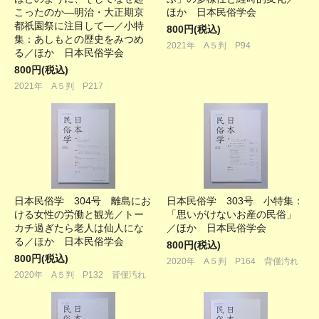
こったのか―明治・大正期京
ほか 日本民俗学会
都祇園祭に注目して―／小特
800円(税込)
集：あしもとの歴史をみつめ
2021年 A５判 P94
る／ほか 日本民俗学会
800円(税込)
2021年 A５判 P217
日本民俗学 304号 離島にお
日本民俗学 303号 小特集：
ける女性の労働と観光／トー
「思いがけないお産の民俗」
カチ過ぎたら老人は仙人にな
／ほか 日本民俗学会
る／ほか 日本民俗学会
800円(税込)
800円(税込)
2020年 A５判 P164 背僅汚れ
2020年 A５判 P132 背僅汚れ