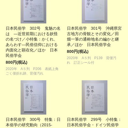
日本民俗学 302号 鬼魅の名
日本民俗学 301号 沖縄県宮
は ―近世前期における妖怪
古地方の骨観とその変化／田
の名づけ／小特集：かくれ、
畑一筆の通称地名の編かと継
あらわす―民俗信仰における
承／ほか 日本民俗学会
内面化と顕在化／ほか 日本
800円(税込)
民俗学会
2020年 A５判 P139 背僅汚
800円(税込)
れ 訂正シール付
2020年 A５判 P206 表紙上角
ごく僅折れ跡、背僅汚れ
日本民俗学 300号 特集：日
日本民俗学 299号 小特集：
本俗学の研究動向（2015-
日本民俗学会・ドイツ民俗学