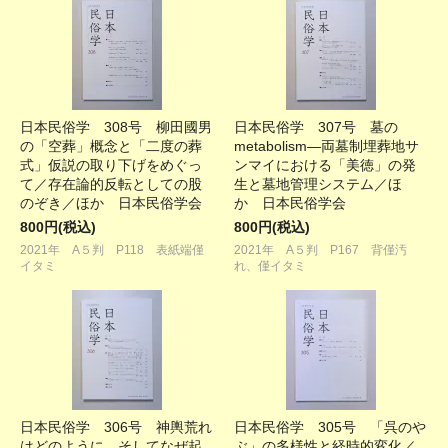
日本民俗学 308号 柳田國男
日本民俗学 307号 墓の
の「空葬」概念と「二度の葬
metabolism―両墓制埋葬地サ
式」仮説の取り下げをめぐっ
ンマイにおける「美徳」の発
て／存在論的反転としての股
生と墓地管理システム／ほ
のぞき／ほか 日本民俗学会
か 日本民俗学会
800円(税込)
800円(税込)
2021年 A５判 P118 表紙端僅
2021年 A５判 P167 背僅汚
イタミ
れ、僅イタミ
日本民俗学 306号 神輿荒れ
日本民俗学 305号 「呉のや
はどのように、そしてなぜ起
ぶ」の多様性と経時的変化／