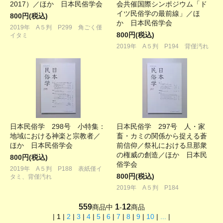
2017）／ほか 日本民俗学会
会共催国際シンポジウム「ド
イツ民俗学の最前線」／ほ
800円(税込)
か 日本民俗学会
2019年 A５判 P299 角ごく僅
800円(税込)
イタミ
2019年 A５判 P194 背僅汚れ
日本民俗学 298号 小特集：
日本民俗学 297号 人・家
地域における神楽と宗教者／
畜・カミの関係から捉える蒼
ほか 日本民俗学会
前信仰／祭礼における旦那衆
の権威の創造／ほか 日本民
800円(税込)
俗学会
2019年 A５判 P188 表紙僅イ
800円(税込)
タミ、背僅汚れ
2019年 A５判 P184
559
1
12
商品中
-
商品
|
1
|
2
|
3
|
4
|
5
|
6
|
7
|
8
|
9
|
10
|
...
|