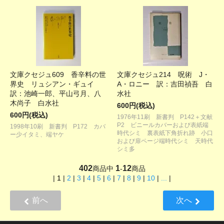
文庫クセジュ609 香辛料の世
文庫クセジュ214 呪術 J・
界史 リュシアン・ギュイ
A・ロニー 訳：吉田禎吾 白
訳：池崎一郎、平山弓月、八
水社
木尚子 白水社
600円(税込)
600円(税込)
1976年11刷 新書判 P142＋文献
P2 ビニールカバーおよび表紙端
1998年10刷 新書判 P172 カバ
時代シミ 裏表紙下角折れ跡 小口
ー少イタミ、端ヤケ
および扉ページ端時代シミ 天時代
シミ多
402
1
12
商品中
-
商品
|
1
|
2
|
3
|
4
|
5
|
6
|
7
|
8
|
9
|
10
|
...
|
前へ
次へ