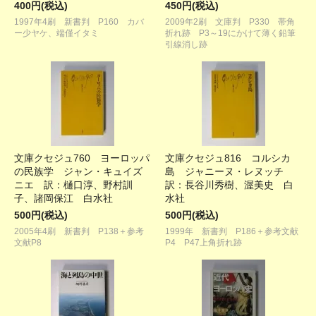
400円(税込)
450円(税込)
1997年4刷 新書判 P160 カバ
2009年2刷 文庫判 P330 帯角
ー少ヤケ、端僅イタミ
折れ跡 P3～19にかけて薄く鉛筆
引線消し跡
文庫クセジュ760 ヨーロッパ
文庫クセジュ816 コルシカ
の民族学 ジャン・キュイズ
島 ジャニーヌ・レヌッチ
ニエ 訳：樋口淳、野村訓
訳：長谷川秀樹、渥美史 白
子、諸岡保江 白水社
水社
500円(税込)
500円(税込)
2005年4刷 新書判 P138＋参考
1999年 新書判 P186＋参考文献
文献P8
P4 P47上角折れ跡