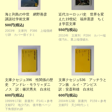
海と列島の中世 網野善彦
近代ヨーロッパ史 世界を変
講談社学術文庫
えた19世紀 福井憲彦 ちく
ま学芸文庫
500円(税込)
550円(税込)
2003年 文庫判 P386 上端僅縛
り跡 カバー僅イタミ
2010年 文庫判 P284 カバー端
僅汚れ、裏上端僅破れ
文庫クセジュ396 性関係の歴
文庫クセジュ536 アッチラと
史 アンドレ・モラリ＝ダニ
フン族 ルイ・アンビス
ノス 訳：篠沢秀夫 白水社
訳：安斎和雄 白水社
600円(税込)
600円(税込)
1999年17刷 新書判 P141＋参考
2004年12刷 新書判 P159＋参考
文献P2 地少汚れ 後半数ページ
文献P2 天少時代シミ
下角僅折れ跡