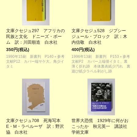
文庫クセジュ297 アフリカの
文庫クセジュ528 ジプシー
民族と文化 ドニーズ・ボー
ジュール・ブロック 訳：木
ム 訳：川田順造 白水社
内信敬 白水社
350円(税込)
400円(税込)
1990年15刷 新書判 P140＋参考
1996年13刷 新書判 P153＋参考
文献P12 カバー端ヤケ大、角少イ
文献P2 カバー上端僅イタミ、裏
タミ
薄く折れ跡 本体裏表紙少汚れ 裏
遊び紙少ラベル剥がし跡
文庫クセジュ708 死海写本
世界大恐慌 1929年に何がお
E・M・ラペルーザ 訳：野沢
こったか 秋元英一 講談社
協 白水社
学術文庫