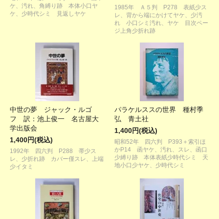
ケ、汚れ、角縛り跡 本体小口ヤ
1985年 Ａ５判 P278 表紙少ス
ケ、少時代シミ 見返しヤケ
レ、背から端にかけてヤケ、少汚
れ 小口シミ汚れ、ヤケ 目次ペー
ジ上角少折れ跡
中世の夢 ジャック・ルゴ
パラケルススの世界 種村季
フ 訳：池上俊一 名古屋大
弘 青土社
学出版会
1,400円(税込)
1,400円(税込)
昭和52年 四六判 P393＋索引ほ
かP14 函ヤケ、汚れ、スレ、函口
1992年 四六判 P288 帯少ス
少縛り跡 本体表紙少時代シミ 天
レ、少折れ跡 カバー僅スレ、上端
地小口少ヤケ、少時代シミ
少イタミ