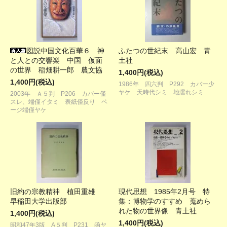
図説中国文化百華６ 神
ふたつの世紀末 高山宏 青
と人との交響楽 中国 仮面
土社
の世界 稲畑耕一郎 農文協
1,400円(税込)
1,400円(税込)
1986年 四六判 P292 カバー少
ヤケ 天時代シミ 地濡れシミ
2003年 Ａ５判 P206 カバー僅
スレ、端僅イタミ 表紙僅反り ペ
ージ端僅ヤケ
旧約の宗教精神 植田重雄
現代思想 1985年2月号 特
早稲田大学出版部
集：博物学のすすめ 蒐めら
れた物の世界像 青土社
1,400円(税込)
1,400円(税込)
昭和47年3版 A５判 P231 函ヤ