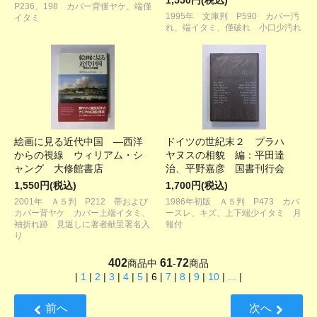
1,550円(税込)
P236、198 カバー背僅ヤケ、端僅
1995年 文庫判 P590 カバー汚
イタミ
れ、端イタミ、僅破れ 小口少汚れ
絵画に見る近代中国 ―西洋
ドイツの世紀末２ プラハ
からの視線 ウィリアム・シ
ヤヌスの相貌 編：平田達
ャング 大修館書店
治、平野嘉彦 国書刊行会
1,550円(税込)
1,700円(税込)
2001年 Ａ５判 P212 帯および
1986年初版 Ａ５判 P473 カバ
カバー背ヤケ カバー上端イタミ、
ースレ、キズ、上下端少イタミ 月
袖折れ跡 見返しに著者献呈署名入
報付
り
402
61
72
商品中
-
商品
|
1
|
2
|
3
|
4
|
5
|
6
|
7
|
8
|
9
|
10
|
...
|
前へ
次へ