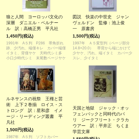
狼と人間 ヨーロッパ文化の
図説 快楽の中世史 ジャン
深層 ダニエル・ベルナー
ヴェルドン 監修：池上俊
ル 訳：高橋正男 平凡社
一 原書房
1,450円(税込)
1,500円(税込)
1991年 A５判 P286 帯角折れ
1997年 Ａ５変型判（ページ部分
跡、少汚れ、端僅キレ カバー端僅
14.8×20.0） 帯背から端にかけて
イタミ、背僅ヤケ 天時代シミ多
少ヤケ、汚れ、端イタミ カバー少
小口少時代シミ 末尾数ページヤケ
スレ、少イタミ
ルネサンスの祝祭 王権と芸
術 上下２巻揃 ロイス・ス
天国と地獄 ジャック・オッ
トロング 訳：星和彦 イメ
フェンバックと同時代のパ
ージ・リーディング叢書 平
リ ジークフリート・クラカ
凡社
ウアー 訳：平井正 ちくま
1,500円(税込)
学芸文庫
1987年 A５判 ソフトカバー