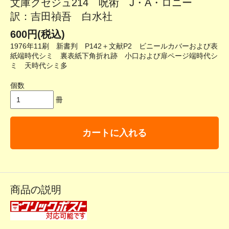
文庫クセジュ214 呪術 J・A・ロニー
訳：吉田禎吾 白水社
600円(税込)
1976年11刷 新書判 P142＋文献P2 ビニールカバーおよび表
紙端時代シミ 裏表紙下角折れ跡 小口および扉ページ端時代シ
ミ 天時代シミ多
個数
冊
カートに入れる
商品の説明