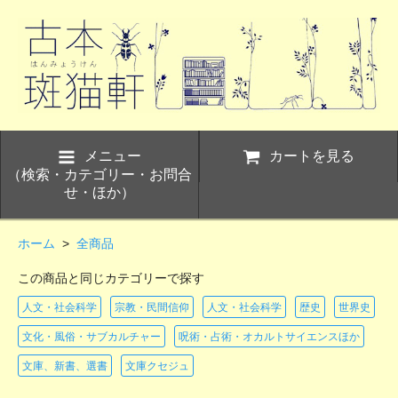
メニュー
カートを見る
（検索・カテゴリー・お問合
せ・ほか）
ホーム
>
全商品
この商品と同じカテゴリーで探す
人文・社会科学
宗教・民間信仰
人文・社会科学
歴史
世界史
文化・風俗・サブカルチャー
呪術・占術・オカルトサイエンスほか
文庫、新書、選書
文庫クセジュ