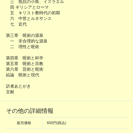
三 抵抗の小島、イスラエル
四 ギリシアとローマ
五 キリスト教時代の初期
六 中世とルネサンス
七 近代
第三章 呪術の源泉
一 非合理的な源泉
二 理性と呪術
第四章 呪術と科学
第五章 呪術と宗教
第六章 芸術と呪術
結論 呪術と現代
訳者あとがき
文献
その他の詳細情報
販売価格
600円(税込)