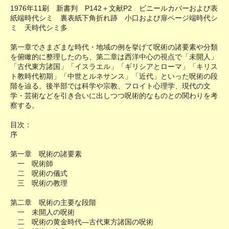
1976年11刷 新書判 P142＋文献P2 ビニールカバーおよび表
紙端時代シミ 裏表紙下角折れ跡 小口および扉ページ端時代シ
ミ 天時代シミ多
第一章でさまざまな時代・地域の例を挙げて呪術の諸要素や分類
を俯瞰的に整理したのち、第二章は西洋中心の視点で「未開人」
「古代東方諸国」「イスラエル」「ギリシアとローマ」「キリス
ト教時代初期」「中世とルネサンス」「近代」といった呪術の段
階を辿る。後半部では科学や宗教、フロイト心理学、現代の文
学・芸術などを引き合いに出しつつ呪術的なものとの関わりを考
察する。
目次：
序
第一章 呪術の諸要素
一 呪術師
二 呪術の儀式
三 呪術の教理
第二章 呪術の主要な段階
一 未開人の呪術
二 呪術の黄金時代―古代東方諸国の呪術