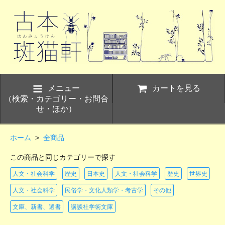
メニュー
カートを見る
（検索・カテゴリー・お問合
せ・ほか）
ホーム
>
全商品
この商品と同じカテゴリーで探す
人文・社会科学
歴史
日本史
人文・社会科学
歴史
世界史
人文・社会科学
民俗学・文化人類学・考古学
その他
文庫、新書、選書
講談社学術文庫