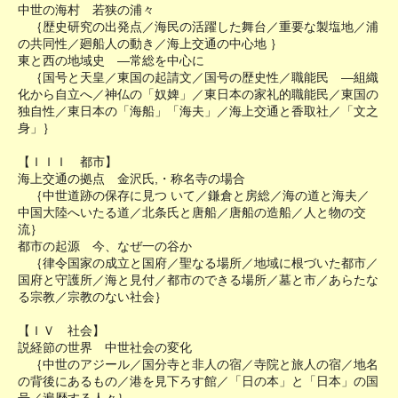
中世の海村 若狭の浦々
｛歴史研究の出発点／海民の活躍した舞台／重要な製塩地／浦
の共同性／廻船人の動き／海上交通の中心地 ｝
東と西の地域史 ―常総を中心に
｛国号と天皇／東国の起請文／国号の歴史性／職能民 ―組織
化から自立へ／神仏の「奴婢」／東日本の家礼的職能民／東国の
独自性／東日本の「海船」「海夫」／海上交通と香取社／「文之
身」｝
【ＩＩＩ 都市】
海上交通の拠点 金沢氏,・称名寺の場合
｛中世道跡の保存に見つ いて／鎌倉と房総／海の道と海夫／
中国大陸へいたる道／北条氏と唐船／唐船の造船／人と物の交
流｝
都市の起源 今、なぜ一の谷か
｛律令国家の成立と国府／聖なる場所／地域に根づいた都市／
国府と守護所／海と見付／都市のできる場所／墓と市／あらたな
る宗教／宗教のない社会｝
【ＩＶ 社会】
説経節の世界 中世社会の変化
｛中世のアジール／国分寺と非人の宿／寺院と旅人の宿／地名
の背後にあるもの／港を見下ろす館／「日の本」と「日本」の国