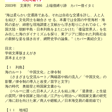
2003年 文庫判 P386 上端僅縛り跡 カバー僅イタミ
“海は柔らかい交通路である。それは自在な交通を許し、人と人
を結び、文化同士を融合さ せ る。本書では全国の中世海村・海
民の姿が、綿密な現地調査と文献から浮き彫りにされてゆく。中
国大陸・朝鮮半島・日本列島をまたにかけた「倭寇世界人」を生
み出した海のダイナミズムを探り、東アジアに開かれた列島社会
の新鮮な姿を描き出す、網野史学の論集。”（カバー裏紹介文）
目次：
学術文庫版まえがき
原本まえがき
【Ｉ 列島】
海のルート 「中国文化」と律令制
｛さまざまな交流ルート／陶磁器や銭の流入／「中国文化」の
影響／律令制の導入と改变／苗字と文字｝
海の時代 奥能登と時国家文書から
｛ペルーに渡った日本人／人と人を結ぶ海／「遣唐使」と生徒
の質問／律令国家と陸の道／江戸から明治へ／時国家文書の研究
／海に顔を向けた家／商人や廻船人／日本海交易の最前線で｝
【ＩＩ 地域】