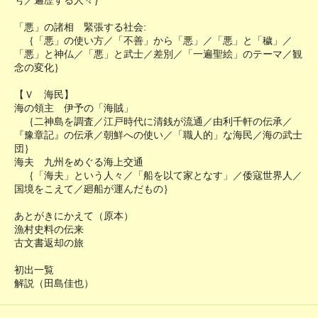
号／遍歴する人々｝
「悪」の諸相 緊張する社会:
｛「悪」の使い方／「不善」から「悪」／「悪」と「穢」／
「悪」と神仏／「悪」と武士／差別／「一遍聖絵」のテーマ／観
念の変化｝
【Ｖ 海民】
海の領主 伊予の「海賊」
｛二神島を調査／江戸時代に清銭が流通／由利千軒の伝承／
『豫章記』の伝承／朝鮮への使い／「職人的」な海民／海の武士
団｝
海夫 九州をめぐる海上交通
｛「海夫」という人々／「船を以て家となす」／倭寇世界人／
国境をこえて／廻船が運んだもの｝
あとがきにかえて（原本）
漁村史料の伝来
古文書返却の旅
初出一覧
解説（田島佳也）