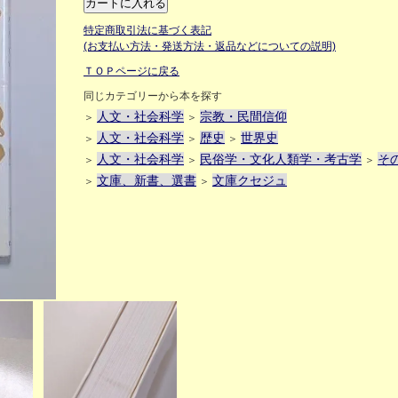
特定商取引法に基づく表記
(お支払い方法・発送方法・返品などについての説明)
ＴＯＰページに戻る
同じカテゴリーから本を探す
人文・社会科学
宗教・民間信仰
＞
＞
人文・社会科学
歴史
世界史
＞
＞
＞
人文・社会科学
民俗学・文化人類学・考古学
そ
＞
＞
＞
文庫、新書、選書
文庫クセジュ
＞
＞