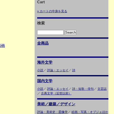
Cart
» カートの中身を見る
検索
全商品
の他
海外文学
小説
／
評論・エッセイ
／
詩
国内文学
小説
／
評論・エッセイ
／
詩・短歌・俳句
／
文芸誌
／
古典文学（近世以前）
美術／建築／デザイン
評論・美術史・図像学
／
絵画・写真・オブジェほか