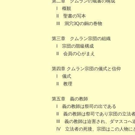
第二章 クムランの蔵書の構成
I 概観
II 聖書の写本
III 洞穴3Qの銅の巻物
第三章 クムラン宗団の組織
I 宗団の階級構成
II 会員の心がまえ
第四章 クムラン宗団の儀式と信仰
I 儀式
II 教理
第五章 義の教師
I 義の教師は祭司の出である
II 義の教師は祭司であり宗団の立法
III 義の教師は迫害され、ダマスコへ
IV 立法者の死後、宗団はこの人物に