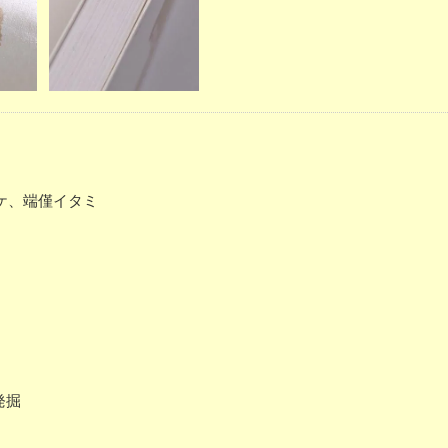
ヤケ、端僅イタミ
発掘