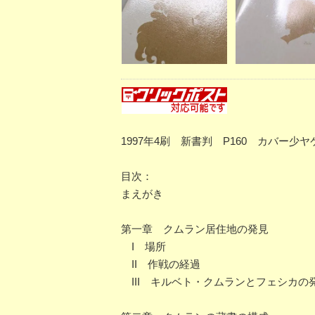
1997年4刷 新書判 P160 カバー少
目次：
まえがき
第一章 クムラン居住地の発見
I 場所
II 作戦の経過
III キルベト・クムランとフェシカの