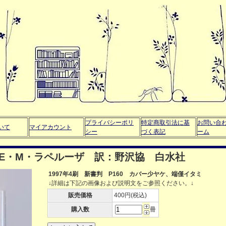
プライバシーポリ
特定商取引法に基
お問い合
いて
マイアカウント
シー
づく表記
ーム
 E・M・ラペルーザ 訳：野沢協 白水社
1997年4刷 新書判 P160 カバー少ヤケ、端僅イタミ
↓詳細は下記の画像および説明文をご参照ください。↓
販売価格
400円(税込)
購入数
冊