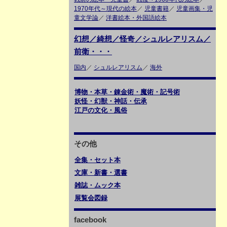
1970年代～現代の絵本
／
児童書籍
／
児童画集・児
童文学論
／
洋書絵本・外国語絵本
幻想／綺想／怪奇／シュルレアリスム／
前衛・・・
国内
／
シュルレアリスム
／
海外
博物・本草・錬金術・魔術・記号術
妖怪・幻獣・神話・伝承
江戸の文化・風俗
その他
全集・セット本
文庫・新書・選書
雑誌・ムック本
展覧会図録
facebook