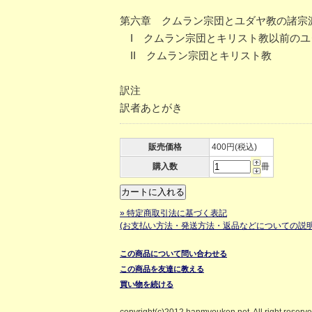
第六章 クムラン宗団とユダヤ教の諸宗
I クムラン宗団とキリスト教以前のユ
II クムラン宗団とキリスト教
訳注
訳者あとがき
販売価格
400円(税込)
購入数
冊
» 特定商取引法に基づく表記
(お支払い方法・発送方法・返品などについての説明
この商品について問い合わせる
この商品を友達に教える
買い物を続ける
copyright(c)2012 hanmyouken.net. All right reserv