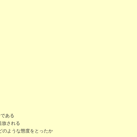
者である
追放される
どのような態度をとったか