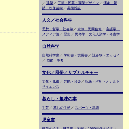
／
建築
／
工芸・民芸・商業デザイン
／
演劇・舞
踏・映像芸術
／
美術雑誌
人文／社会科学
思想・哲学・社会学
／
宗教・民間信仰
／
言語学・
メディア論
／
歴史
／
民俗学・文化人類学・考古学
自然科学
自然科学史
／
学術書・実用書
／
読み物・エッセイ
／
図鑑・事典
文化／風俗／サブカルチャー
文化・風俗
／
芸能・音楽
／
呪術・占術・オカルト
サイエンス
暮らし・趣味の本
手芸
／
暮しの手帖
／
スポーツ・武術
児童書
戦前の絵本・児童書
／
戦後～1960年代の絵本
／