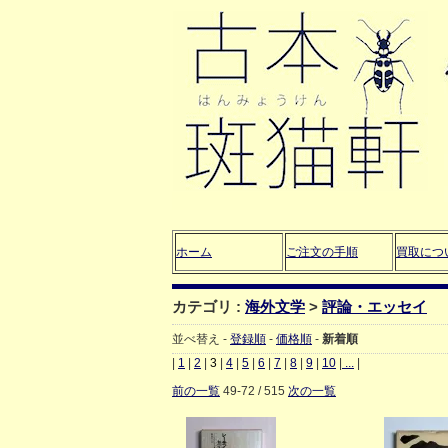
ホーム
ご注文の手順
買取につ
カテゴリ :
海外文学
>
評論・エッセイ
並べ替え -
登録順
-
価格順
-
新着順
|
1
|
2
|
3
|
4
|
5
|
6
|
7
|
8
|
9
|
10
|
...
|
前の一覧
49-72 / 515
次の一覧