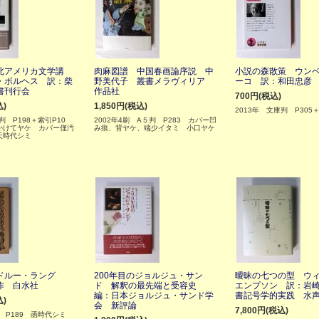
北アメリカ文学講
肉麻図譜 中国春画論序説 中
小説の森散策 ウン
・ボルヘス 訳：柴
野美代子 叢書メラヴィリア
ーコ 訳：和田忠彦
書刊行会
作品社
700円(税込)
込)
1,850円(税込)
2013年 文庫判 P305＋
六判 P198＋索引P10
2002年4刷 A５判 P283 カバー凹
かけてヤケ カバー僅汚
み痕、背ヤケ、端少イタミ 小口ヤケ
天時代シミ
ドルー・ラング
200年目のジョルジュ・サン
曖昧の七つの型 ウ
作 白水社
ド 解釈の最先端と受容史
エンプソン 訳：岩
編：日本ジョルジュ・サンド学
書記号学的実践 水
込)
会 新評論
7,800円(税込)
判 P189 函時代シミ