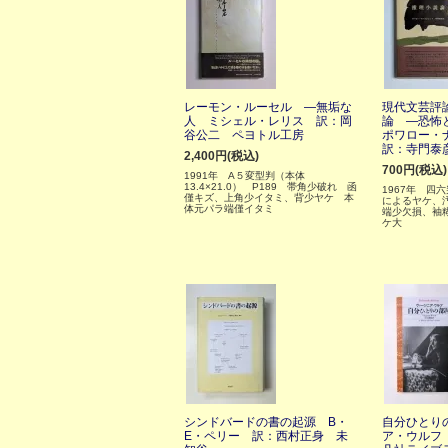
レーモン・ルーセル ―無垢な
現代文芸評
人 ミシェル・レリス 訳：岡
論 ―恐怖
谷公二 ペヨトル工房
ポワロー・
訳：寺門泰
2,400円(税込)
700円(税込)
1991年 A５変型判（本体
13.4×21.0） P189 帯角少破れ 函
1967年 四
僅キズ、上角少イタミ、背少ヤケ 本
によるヤケ、
体元パラ端僅イタミ
端少欠損、袖糊
ケ大
シンドバードの書の起源 B・
自分ひとり
E・ペリー 訳：西村正身 未
ア・ウルフ