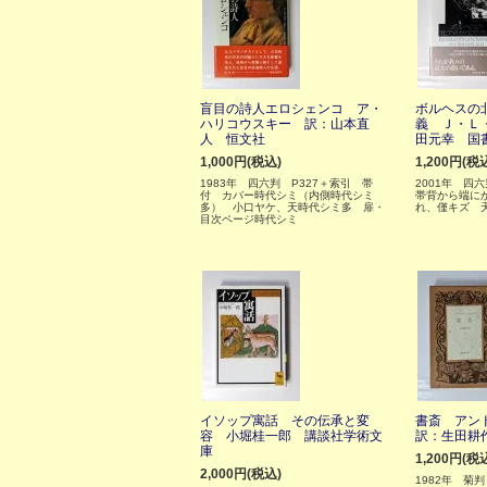
盲目の詩人エロシェンコ ア・
ボルヘスの
ハリコウスキー 訳：山本直
義 Ｊ・Ｌ
人 恒文社
田元幸 国
1,000円(税込)
1,200円(税
1983年 四六判 P327＋索引 帯
2001年 四
付 カバー時代シミ（内側時代シミ
帯背から端に
多） 小口ヤケ、天時代シミ多 扉・
れ、僅キズ 
目次ページ時代シミ
イソップ寓話 その伝承と変
書斎 アン
容 小堀桂一郎 講談社学術文
訳：生田耕
庫
1,200円(税
2,000円(税込)
1982年 菊