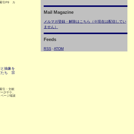
＋索引P9 カ
Mail Magazine
メルマガ登録・解除はこちら（※現在は配信してい
ません）
Feeds
RSS
-
ATOM
情と抽象を
家たち 宗
＋索引・文献
バー少ヤケ、
 ページ端波