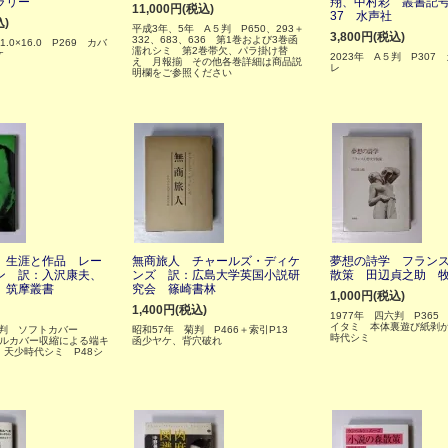
ラリー
翔、中村彩 叢書記
11,000円(税込)
37 水声社
込)
平成3年、5年 A５判 P650、293＋
3,800円(税込)
332、683、636 第1巻および3巻函
1.0×16.0 P269 カバ
濡れシミ 第2巻帯欠、パラ掛け替
ケ
2023年 A５判 P307
え 月報揃 その他各巻詳細は商品説
レ
明欄をご参照ください
 生涯と作品 レー
無商旅人 チャールズ・ディケ
夢想の詩学 フラン
ン 訳：入沢康夫、
ンズ 訳：広島大学英国小説研
散策 田辺貞之助 
 筑摩叢書
究会 篠崎書林
1,000円(税込)
1,400円(税込)
1977年 四六判 P365
イタミ 本体裏遊び紙剥
四六判 ソフトカバー
昭和57年 菊判 P466＋索引P13
時代シミ
ールカバー収縮による端キ
函少ヤケ、背穴破れ
天少時代シミ P48シ