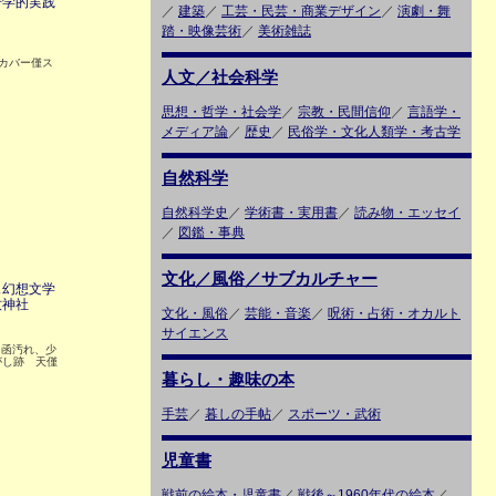
号学的実践
／
建築
／
工芸・民芸・商業デザイン
／
演劇・舞
踏・映像芸術
／
美術雑誌
 カバー僅ス
人文／社会科学
思想・哲学・社会学
／
宗教・民間信仰
／
言語学・
メディア論
／
歴史
／
民俗学・文化人類学・考古学
自然科学
自然科学史
／
学術書・実用書
／
読み物・エッセイ
／
図鑑・事典
文化／風俗／サブカルチャー
ス幻想文学
牧神社
文化・風俗
／
芸能・音楽
／
呪術・占術・オカルト
サイエンス
 函汚れ、少
がし跡 天僅
暮らし・趣味の本
手芸
／
暮しの手帖
／
スポーツ・武術
児童書
戦前の絵本・児童書
／
戦後～1960年代の絵本
／