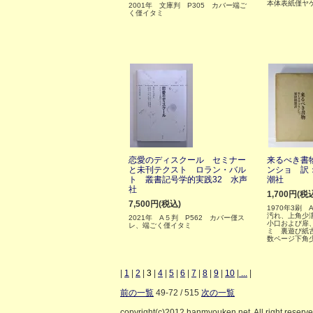
本体表紙僅ヤ
2001年 文庫判 P305 カバー端ご
く僅イタミ
恋愛のディスクール セミナー
来るべき書
と未刊テクスト ロラン・バル
ンショ 訳
ト 叢書記号学的実践32 水声
潮社
社
1,700円(税
7,500円(税込)
1970年3刷 
汚れ、上角少
2021年 A５判 P562 カバー僅ス
小口および扉
レ、端ごく僅イタミ
ミ 裏遊び紙
数ページ下角
|
1
|
2
|
3
|
4
|
5
|
6
|
7
|
8
|
9
|
10
|
...
|
前の一覧
49-72 / 515
次の一覧
copyright(c)2012 hanmyouken.net. All right reserv