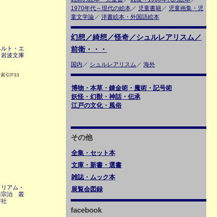
1970年代～現代の絵本
／
児童書籍
／
児童画集・児
童文学論
／
洋書絵本・外国語絵本
幻想／綺想／怪奇／シュルレアリスム／
ベルト・エ
前衛・・・
 岩波文庫
国内
／
シュルレアリスム
／
海外
索引P33
博物・本草・錬金術・魔術・記号術
妖怪・幻獣・神話・伝承
江戸の文化・風俗
その他
全集・セット本
文庫・新書・選書
雑誌・ムック本
ィリアム・
展覧会図録
崎宗治 叢
声社
facebook