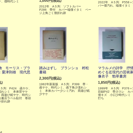
1,000円(税込)
ケ、僅時代シミ
2022年 A５判 P558
バー僅汚れ、端僅イタミ
2012年 A５判 ソフトカバー
P286 帯付 カバー端僅イタミ ペー
ジ上角ごく僅折れ跡
物 モーリス・ブラ
踏みはずし ブランショ 村松
マラルメの詩学 抒
：粟津則雄 現代思
書籍
めぐる近現代の芸術
像衣子 勁草書房
2,300円(税込)
込)
1,850円(税込)
1982年新装版 A５判 P399 帯・
函ヤケ、時代シミ、函下角少濡れシ
A５判 P424 函ヤケ、
1999年 A５判 P376
ミ 本体カバー少シミ汚れ 両遊び紙
濡れシミ 本体背ヤケ
目録P42 帯少スレ カ
少ヤケ
、両遊び紙ヤケ、時代シ
僅キズ 小口少時代シミ
古書店ラベル貼付 巻頭
打ち
少折れ跡
ed