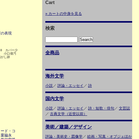
Cart
» カートの中身を見る
検索
実の表現
38 カバー少
全商品
ミ 小口僅汚
剥がし跡
海外文学
小説
／
評論・エッセイ
／
詩
国内文学
小説
／
評論・エッセイ
／
詩・短歌・俳句
／
文芸誌
／
古典文学（近世以前）
美術／建築／デザイン
ロード・コ
、栗脇永
評論・美術史・図像学
／
絵画・写真・オブジェほか