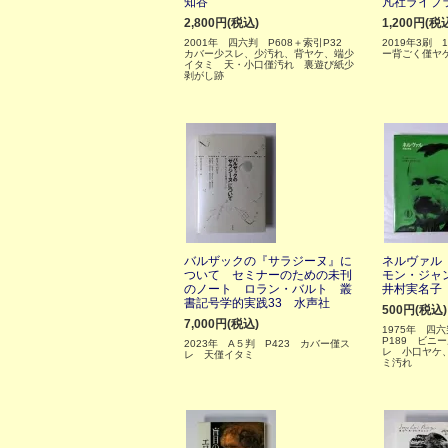
知谷
凡社ライブ
2,800円(税込)
1,200円(税
2001年 四六判 P608＋索引P32
2019年3刷 1
カバー少スレ、少汚れ、背ヤケ、端少
ー背ごく僅ヤ
イタミ 天・小口僅汚れ 裏遊び紙少
剥がし跡
バルザックの『サラジーヌ』に
ネルヴァル
ついて セミナーのための未刊
モン・ジャ
のノート ロラン・バルト 叢
井村実名子
書記号学的実践33 水声社
500円(税込)
7,000円(税込)
1975年 
P189 ビニ
2023年 A５判 P423 カバー僅ス
レ 小口ヤケ、
レ 天僅イタミ
ミ汚れ