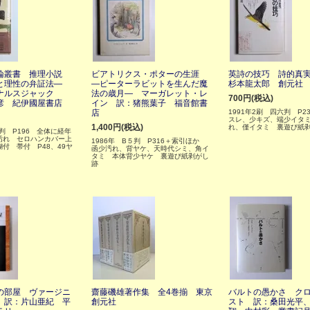
論叢書 推理小説
ビアトリクス・ポターの生涯
英詩の技巧 詩的真
と理性の弁証法―
―ピーターラビットを生んだ魔
杉本龍太郎 創元社
ナルスジャック
法の歳月― マーガレット・レ
700円(税込)
彦 紀伊國屋書店
イン 訳：猪熊葉子 福音館書
店
1991年2刷 四六判 P2
スレ、少キズ、端少イタ
1,400円(税込)
れ、僅イタミ 裏遊び紙
六判 P196 全体に経年
汚れ セロハンカバー上
1986年 B５判 P316＋索引ほか
付 帯付 P48、49ヤ
函少汚れ、背ヤケ、天時代シミ、角イ
タミ 本体背少ヤケ 裏遊び紙剥がし
跡
の部屋 ヴァージニ
齋藤磯雄著作集 全4巻揃 東京
バルトの愚かさ ク
 訳：片山亜紀 平
創元社
スト 訳：桑田光平