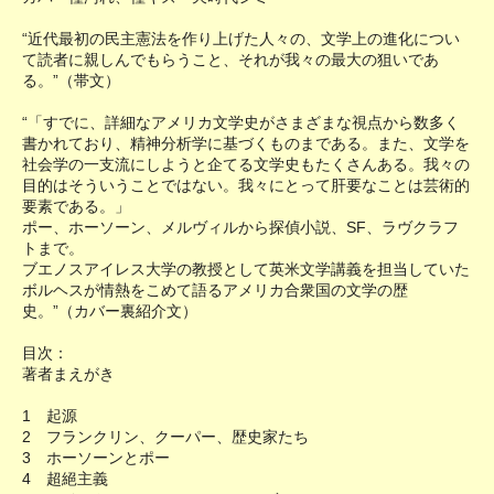
“近代最初の民主憲法を作り上げた人々の、文学上の進化につい
て読者に親しんでもらうこと、それが我々の最大の狙いであ
る。”（帯文）
“「すでに、詳細なアメリカ文学史がさまざまな視点から数多く
書かれており、精神分析学に基づくものまである。また、文学を
社会学の一支流にしようと企てる文学史もたくさんある。我々の
目的はそういうことではない。我々にとって肝要なことは芸術的
要素である。」
ポー、ホーソーン、メルヴィルから探偵小説、SF、ラヴクラフ
トまで。
ブエノスアイレス大学の教授として英米文学講義を担当していた
ボルヘスが情熱をこめて語るアメリカ合衆国の文学の歴
史。”（カバー裏紹介文）
目次：
著者まえがき
1 起源
2 フランクリン、クーパー、歴史家たち
3 ホーソーンとポー
4 超絕主義