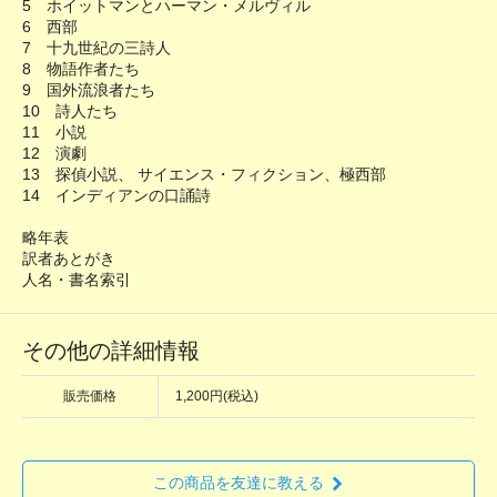
5 ホイットマンとハーマン・メルヴィル
6 西部
7 十九世紀の三詩人
8 物語作者たち
9 国外流浪者たち
10 詩人たち
11 小説
12 演劇
13 探偵小説、 サイエンス・フィクション、極西部
14 インディアンの口誦詩
略年表
訳者あとがき
人名・書名索引
その他の詳細情報
販売価格
1,200円(税込)
この商品を友達に教える