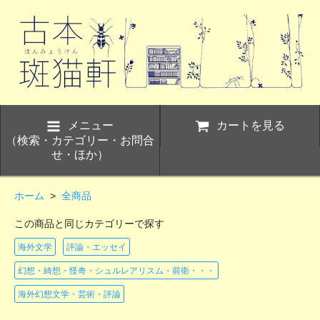
メニュー
カートを見る
（検索・カテゴリー・お問合
せ・ほか）
ホーム
>
全商品
この商品と同じカテゴリーで探す
海外文学
評論・エッセイ
幻想・綺想・怪奇・シュルレアリスム・前衛・・・
海外幻想文学・芸術・評論