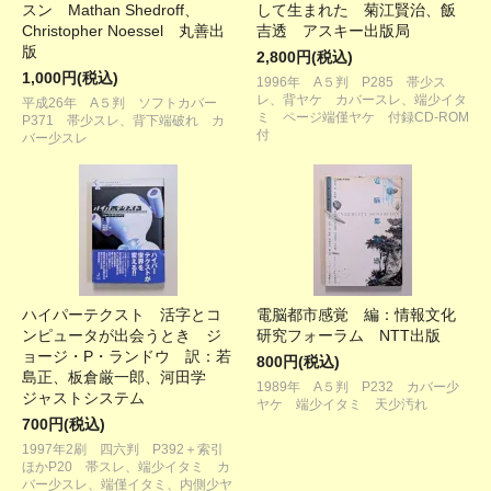
スン Mathan Shedroff、
して生まれた 菊江賢治、飯
Christopher Noessel 丸善出
吉透 アスキー出版局
版
2,800円(税込)
1,000円(税込)
1996年 A５判 P285 帯少ス
レ、背ヤケ カバースレ、端少イタ
平成26年 A５判 ソフトカバー
ミ ページ端僅ヤケ 付録CD-ROM
P371 帯少スレ、背下端破れ カ
付
バー少スレ
ハイパーテクスト 活字とコ
電脳都市感覚 編：情報文化
ンピュータが出会うとき ジ
研究フォーラム NTT出版
ョージ・P・ランドウ 訳：若
800円(税込)
島正、板倉厳一郎、河田学
1989年 A５判 P232 カバー少
ジャストシステム
ヤケ 端少イタミ 天少汚れ
700円(税込)
1997年2刷 四六判 P392＋索引
ほかP20 帯スレ、端少イタミ カ
バー少スレ、端僅イタミ、内側少ヤ