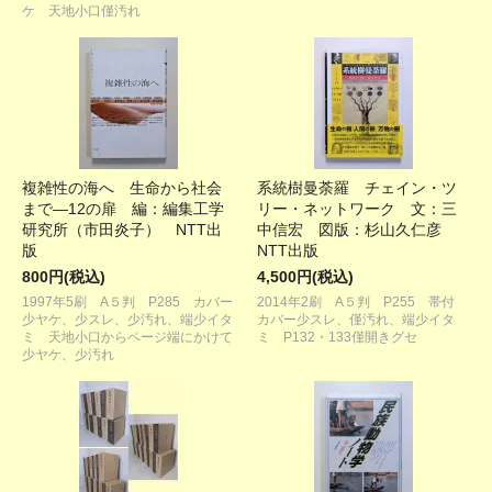
ケ 天地小口僅汚れ
複雑性の海へ 生命から社会
系統樹曼荼羅 チェイン・ツ
まで―12の扉 編：編集工学
リー・ネットワーク 文：三
研究所（市田炎子） NTT出
中信宏 図版：杉山久仁彦
版
NTT出版
800円(税込)
4,500円(税込)
1997年5刷 A５判 P285 カバー
2014年2刷 A５判 P255 帯付
少ヤケ、少スレ、少汚れ、端少イタ
カバー少スレ、僅汚れ、端少イタ
ミ 天地小口からページ端にかけて
ミ P132・133僅開きグセ
少ヤケ、少汚れ