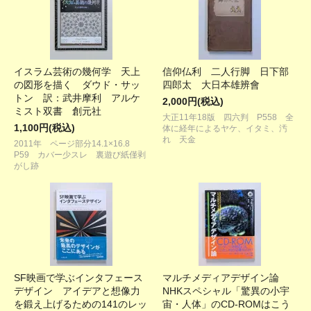
イスラム芸術の幾何学 天上
信仰仏利 二人行脚 日下部
の図形を描く ダウド・サッ
四郎太 大日本雄辨會
トン 訳：武井摩利 アルケ
2,000円(税込)
ミスト双書 創元社
大正11年18版 四六判 P558 全
1,100円(税込)
体に経年によるヤケ、イタミ、汚
れ 天金
2011年 ページ部分14.1×16.8
P59 カバー少スレ 裏遊び紙僅剥
がし跡
SF映画で学ぶインタフェース
マルチメディアデザイン論
デザイン アイデアと想像力
NHKスペシャル「驚異の小宇
を鍛え上げるための141のレッ
宙・人体」のCD-ROMはこう