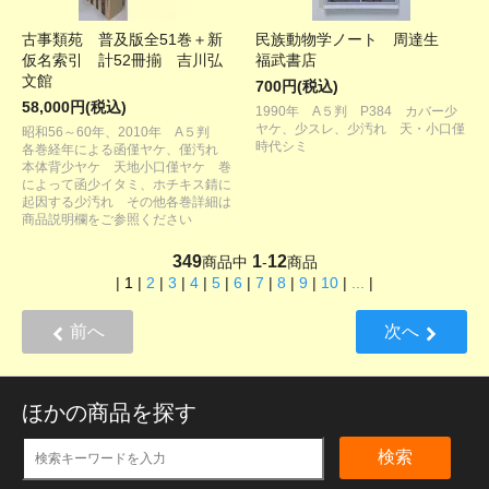
古事類苑 普及版全51巻＋新
民族動物学ノート 周達生
仮名索引 計52冊揃 吉川弘
福武書店
文館
700円(税込)
58,000円(税込)
1990年 A５判 P384 カバー少
ヤケ、少スレ、少汚れ 天・小口僅
昭和56～60年、2010年 A５判
時代シミ
各巻経年による函僅ヤケ、僅汚れ
本体背少ヤケ 天地小口僅ヤケ 巻
によって函少イタミ、ホチキス錆に
起因する少汚れ その他各巻詳細は
商品説明欄をご参照ください
349
1
12
商品中
-
商品
|
1
|
2
|
3
|
4
|
5
|
6
|
7
|
8
|
9
|
10
|
...
|
前へ
次へ
ほかの商品を探す
検索