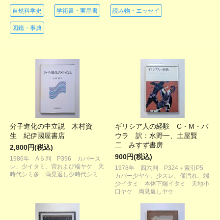
自然科学史
学術書・実用書
読み物・エッセイ
図鑑・事典
分子進化の中立説 木村資
ギリシア人の経験 C・M・バ
生 紀伊國屋書店
ウラ 訳：水野一、土屋賢
二 みすず書房
2,800円(税込)
900円(税込)
1986年 A５判 P396 カバース
レ、少イタミ、背および端ヤケ 天
1978年 四六判 P324＋索引P5
時代シミ多 両見返し少時代シミ
カバー少ヤケ、少スレ、僅汚れ、端
少イタミ 本体下端イタミ 天地小
口ヤケ 両見返しヤケ