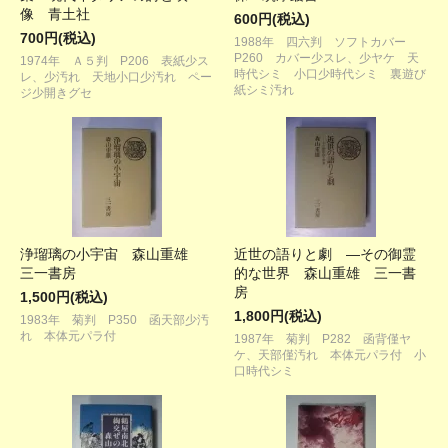
像 青土社
600円(税込)
700円(税込)
1988年 四六判 ソフトカバー
P260 カバー少スレ、少ヤケ 天
1974年 Ａ５判 P206 表紙少ス
時代シミ 小口少時代シミ 裏遊び
レ、少汚れ 天地小口少汚れ ペー
紙シミ汚れ
ジ少開きグセ
浄瑠璃の小宇宙 森山重雄
近世の語りと劇 ―その御霊
三一書房
的な世界 森山重雄 三一書
房
1,500円(税込)
1,800円(税込)
1983年 菊判 P350 函天部少汚
れ 本体元パラ付
1987年 菊判 P282 函背僅ヤ
ケ、天部僅汚れ 本体元パラ付 小
口時代シミ