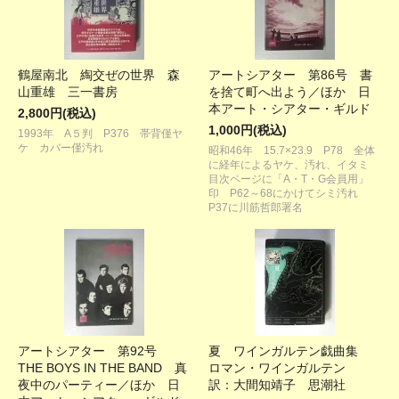
鶴屋南北 綯交ぜの世界 森
アートシアター 第86号 書
山重雄 三一書房
を捨て町へ出よう／ほか 日
本アート・シアター・ギルド
2,800円(税込)
1,000円(税込)
1993年 A５判 P376 帯背僅ヤ
ケ カバー僅汚れ
昭和46年 15.7×23.9 P78 全体
に経年によるヤケ、汚れ、イタミ
目次ページに「A・T・G会員用」
印 P62～68にかけてシミ汚れ
P37に川筋哲郎署名
アートシアター 第92号
夏 ワインガルテン戯曲集
THE BOYS IN THE BAND 真
ロマン・ワインガルテン
夜中のパーティー／ほか 日
訳：大間知靖子 思潮社