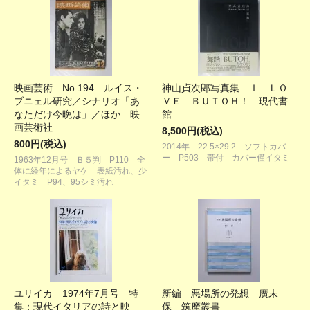
映画芸術 No.194 ルイス・
神山貞次郎写真集 Ｉ ＬＯ
ブニェル研究／シナリオ「あ
ＶＥ ＢＵＴＯＨ！ 現代書
なただけ今晩は」／ほか 映
館
画芸術社
8,500円(税込)
800円(税込)
2014年 22.5×29.2 ソフトカバ
ー P503 帯付 カバー僅イタミ
1963年12月号 Ｂ５判 P110 全
体に経年によるヤケ 表紙汚れ、少
イタミ P94、95シミ汚れ
ユリイカ 1974年7月号 特
新編 悪場所の発想 廣末
集：現代イタリアの詩と映
保 筑摩叢書