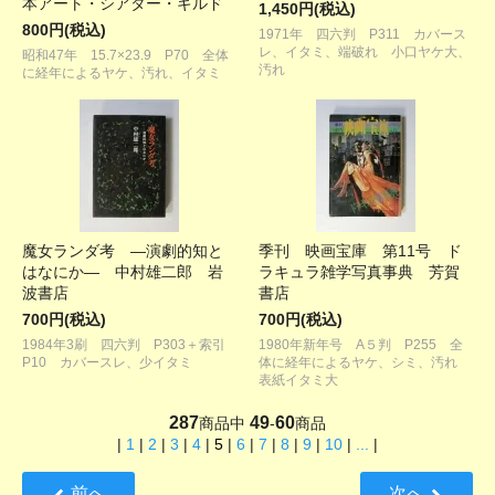
本アート・シアター・ギルド
1,450円(税込)
800円(税込)
1971年 四六判 P311 カバース
レ、イタミ、端破れ 小口ヤケ大、
昭和47年 15.7×23.9 P70 全体
汚れ
に経年によるヤケ、汚れ、イタミ
魔女ランダ考 ―演劇的知と
季刊 映画宝庫 第11号 ド
はなにか― 中村雄二郎 岩
ラキュラ雑学写真事典 芳賀
波書店
書店
700円(税込)
700円(税込)
1984年3刷 四六判 P303＋索引
1980年新年号 A５判 P255 全
P10 カバースレ、少イタミ
体に経年によるヤケ、シミ、汚れ
表紙イタミ大
287
49
60
商品中
-
商品
|
1
|
2
|
3
|
4
|
5
|
6
|
7
|
8
|
9
|
10
|
...
|
前へ
次へ