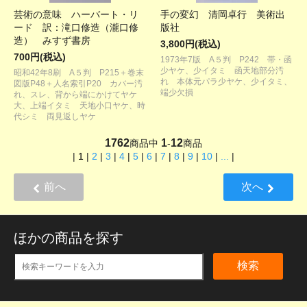
芸術の意味 ハーバート・リ
手の変幻 清岡卓行 美術出
ード 訳：滝口修造（瀧口修
版社
造） みすず書房
3,800円(税込)
700円(税込)
1973年7版 A５判 P242 帯・函
少ヤケ、少イタミ 函天地部分汚
昭和42年8刷 A５判 P215＋巻末
れ 本体元パラ少ヤケ、少イタミ、
図版P48＋人名索引P20 カバー汚
端少欠損
れ、スレ、背から端にかけてヤケ
大、上端イタミ 天地小口ヤケ、時
代シミ 両見返しヤケ
1762
1
12
商品中
-
商品
|
1
|
2
|
3
|
4
|
5
|
6
|
7
|
8
|
9
|
10
|
...
|
前へ
次へ
ほかの商品を探す
検索