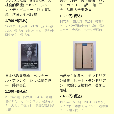
タクルと社会 劇的想像力の
美学 形体・美・芸術 ロジ
社会的機能について ジャ
ェ・カイヨワ 訳：山口三
ン・デュビニョー 訳：渡辺
夫 法政大学出版局
淳 法政大学出版局
1,600円(税込)
1,700円(税込)
1972年 四六判 P108 帯背ヤ
ケ カバー両袖少剥がし跡 天地小
1973年 四六判 P179 カバー少
口ヤケ、少汚れ ページ僅汚れ
スレ、僅汚れ、端少イタミ 天地小
口少ヤケ、僅汚れ
日本仏教曼荼羅 ベルナー
自然から抽象へ モンドリア
ル・フランク 訳：仏蘭久淳
ン論集 ピート・モンドリア
子 藤原書店
ン 訳編：赤根和生 美術出
版社
1,100円(税込)
2,400円(税込)
2002年5刷 四六判 P414 帯端
僅イタミ カバー少スレ、端少イタ
1975年 A５判 P331 函ヤケ、
ミ 天地小口僅汚れ 裏遊び紙剥が
シミ汚れ 本体天時代シミ 巻頭数
し跡
ページ端時代シミ