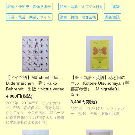
評論・美術史・図像学ほか
絵画・写真・オブジェほか
建築
工芸・民芸・商業デザイン
演劇・舞踏・映像芸術
美術雑誌
【ドイツ語】Märchenbilder -
【チェコ語・英語】花と日の
Bildermärchen 著：Falko
マル Kotone Utsunomiya（宇
Behrendt 出版：pictus verlag
都宮琴音） Minigrafie01
Xao
4,000円(税込)
3,400円(税込)
2003年 20.1×25.0 ソフトカバ
ー P55 表紙僅スレ、背から端に
2021年 11.2×17.8 ソフトカバ
かけてヤケ 小口僅汚れ 扉ページ
ー P140 全体に下角折れ跡
に作者自筆絵および署名入り（裏側
に水彩絵具による波打ち）