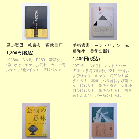
黒い聖母 柳宗玄 福武書店
美術選書 モンドリアン 赤
根和生 美術出版社
1,200円(税込)
1,400円(税込)
1986年 A５判 P269 帯背から
端にかけてヤケ、少汚れ カバー背
1971年 Ａ５判 ソフトカバー
少ヤケ、端少イタミ 天時代シミ
P199＋参考文献ほかP21 帯背お
よび端ヤケ 函ヤケ、時代シミ多、
少イタミ 本体元パラ背および端ヤ
ケ、時代シミ、端少イタミ 天地小
口少時代シミ、地少シミ汚れ 裏見
返しおよびカバー袖シミ汚れ