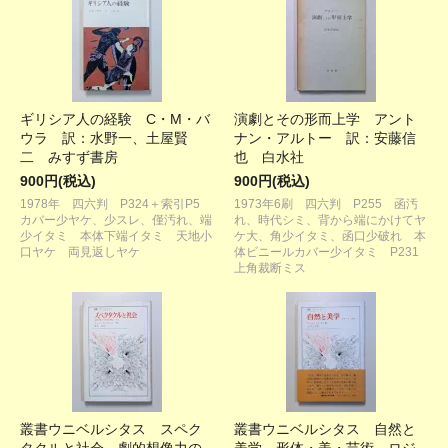
ギリシア人の経験 C・M・バ
演劇とその形而上学 アント
ウラ 訳：水野一、土屋賢
ナン・アルトー 訳：安藤信
二 みすず書房
也 白水社
900円(税込)
900円(税込)
1978年 四六判 P324＋索引P5
1973年6刷 四六判 P255 函汚
カバー少ヤケ、少スレ、僅汚れ、端
れ、時代シミ、背から端にかけてヤ
少イタミ 本体下端イタミ 天地小
ケ大、角少イタミ、函口少破れ 本
口ヤケ 両見返しヤケ
体ビニールカバー少イタミ P231
上角裁断ミス
叢書ウニベルシタス スペク
叢書ウニベルシタス 自然と