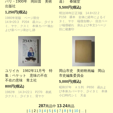
パリ・1900年 岡田晋 美術
遥） 春陽堂
出版社
5,500円(税込)
1,250円(税込)
明治38年訂正3版 14.8×22.2
P158 裸本 全体に経年によるイ
1980年初版 ページ部分
タミ、ヤケ 端僅虫喰い 目次ペー
14.9×20.3 P204 函スレ、少イタ
ジ端僅破れ 扉および本文1ページ
ミ、ヤケ、クスミ 本体カバー袖お
目に蔵書印
よび扉ページ剥がし跡
ユリイカ 1982年11月号 特
岡山市史 美術映画編 岡山
集：ベケット 意味の不在
市史編集委員会
不在の意味 青土社
5,000円(税込)
800円(税込)
昭和37年 Ａ５判 P650 函およ
び本体カバーヤケ、少イタミ 本体
1982年 14.3×22.1 P270 表紙
小口時代シミ 天金
少クスミ、少イタミ、背ヤケ
287
13
24
商品中
-
商品
|
1
|
2
|
3
|
4
|
5
|
6
|
7
|
8
|
9
|
10
|
...
|