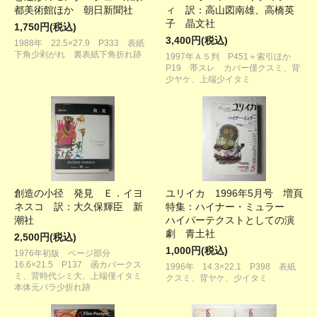
都美術館ほか 朝日新聞社
ィ 訳：高山図南雄、高橋英
子 晶文社
1,750円(税込)
3,400円(税込)
1988年 22.5×27.9 P333 表紙
下角少剥がれ 裏表紙下角折れ跡
1997年Ａ５判 P451＋索引ほか
P19 帯スレ カバー僅クスミ、背
少ヤケ、上端少イタミ
創造の小径 発見 Ｅ．イヨ
ユリイカ 1996年5月号 増頁
ネスコ 訳：大久保輝臣 新
特集：ハイナー・ミュラー
潮社
ハイパーテクストとしての演
劇 青土社
2,500円(税込)
1,000円(税込)
1976年初版 ページ部分
16.6×21.5 P137 函カバークス
1996年 14.3×22.1 P398 表紙
ミ、背時代シミ大、上端僅イタミ
クスミ、背ヤケ、少イタミ
本体元パラ少折れ跡