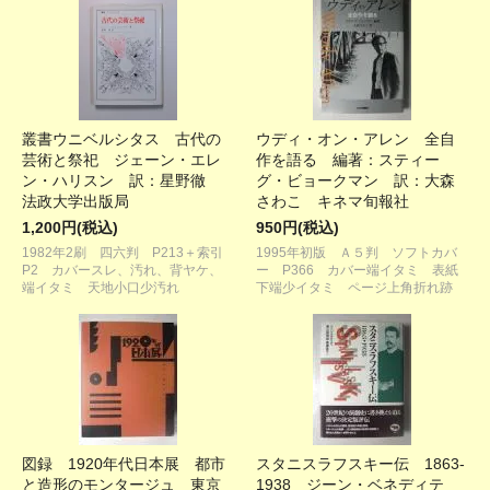
叢書ウニベルシタス 古代の
ウディ・オン・アレン 全自
芸術と祭祀 ジェーン・エレ
作を語る 編著：スティー
ン・ハリスン 訳：星野徹
グ・ビョークマン 訳：大森
法政大学出版局
さわこ キネマ旬報社
1,200円(税込)
950円(税込)
1982年2刷 四六判 P213＋索引
1995年初版 Ａ５判 ソフトカバ
P2 カバースレ、汚れ、背ヤケ、
ー P366 カバー端イタミ 表紙
端イタミ 天地小口少汚れ
下端少イタミ ページ上角折れ跡
図録 1920年代日本展 都市
スタニスラフスキー伝 1863-
と造形のモンタージュ 東京
1938 ジーン・ベネディテ