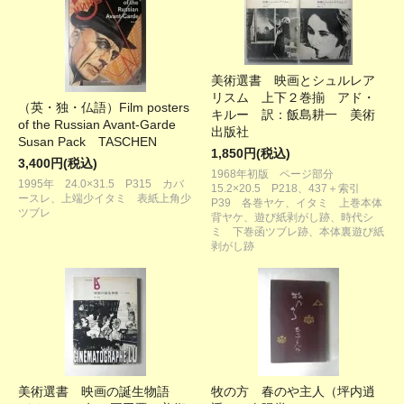
美術選書 映画とシュルレア
リスム 上下２巻揃 アド・
（英・独・仏語）Film posters
キルー 訳：飯島耕一 美術
of the Russian Avant-Garde
出版社
Susan Pack TASCHEN
1,850円(税込)
3,400円(税込)
1968年初版 ページ部分
1995年 24.0×31.5 P315 カバ
15.2×20.5 P218、437＋索引
ースレ、上端少イタミ 表紙上角少
P39 各巻ヤケ、イタミ 上巻本体
ツブレ
背ヤケ、遊び紙剥がし跡、時代シ
ミ 下巻函ツブレ跡、本体裏遊び紙
剥がし跡
美術選書 映画の誕生物語
牧の方 春のや主人（坪内逍