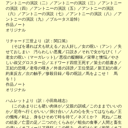
アントニーの演説（二）／アントニーの演説（三）／アントニー
の演説（四）／アントニーの演説（五）／アントニーの演説
（六）／アントニーの演説（七）／アントニーの演説（八）／ア
ントニーの演説（九）／ブルータス追悼｝
作品ノート
オリジナル
リチャード三世より（訳：関口篤）
｛そばを通れば犬も吠える／お人好し／女の呪い（アン）／失
せておしまい 汚らわしい悪魔／口説き／それで女がなびく！／
老女の呪い（マーガレット)／悪役の醍醐味／栄華と懊悩／やさ
しい叔父グロスター公／エドワード四世王死す／策士の筋書き／
王妃の悲嘆／老母の嘆き／外道の誹謗／王位受諾／新王妃の座／
約束反古／次の触手／惨殺目録／母の呪詛／馬をよこせ！ 馬
を！｝
作品ノート
オリジナル
ハムレットより（訳：小田島雄志）
｛このあまりにも硬い肉体が／父親の訓戒／このままでいいの
か／尼寺へ行くがいい／掛け合い／人の心を失ってはならぬ／王
の懺悔／剣よ、身をひそめて時を待て／ネズミか？ 死ね／二枚
の絵姿／亡霊の足／二つのたくらみが／蛆虫の食事／人間と畜生
の違い／オフィーリア発狂／この恨み、必ずはらす／術策／オフ