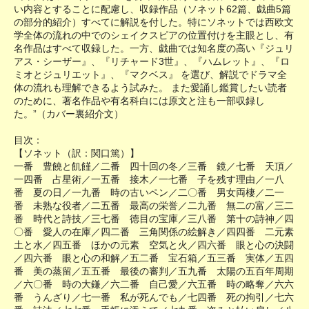
い内容とすることに配慮し、収録作品（ソネット62篇、戯曲5篇
の部分的紹介）すべてに解説を付した。特にソネットでは西欧文
学全体の流れの中でのシェイクスピアの位置付けを主眼とし、有
名作品はすべて収録した。一方、戯曲では知名度の高い『ジュリ
アス・シーザー』、『リチャード3世』、『ハムレット』、『ロ
ミオとジュリエット』、『マクベス』 を選び、解説でドラマ全
体の流れも理解できるよう試みた。 また愛誦し鑑賞したい読者
のために、著名作品や有名科白には原文と注も一部収録し
た。”（カバー裏紹介文）
目次：
【ソネット（訳：関口篤）】
一番 豊饒と飢饉／二番 四十回の冬／三番 鏡／七番 天頂／
一四番 占星術／一五番 接木／一七番 子を残す理由／一八
番 夏の日／一九番 時の古いペン／二〇番 男女両棲／二一
番 未熟な役者／二五番 最高の栄誉／二九番 無二の富／三二
番 時代と詩技／三七番 徳目の宝庫／三八番 第十の詩神／四
〇番 愛人の在庫／四二番 三角関係の絵解き／四四番 二元素
土と水／四五番 ほかの元素 空気と火／四六番 眼と心の決闘
／四六番 眼と心の和解／五二番 宝石箱／五三番 実体／五四
番 美の蒸留／五五番 最後の審判／五九番 太陽の五百年周期
／六〇番 時の大鎌／六二番 自己愛／六五番 時の略奪／六六
番 うんざり／七一番 私が死んでも／七四番 死の拘引／七六