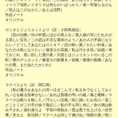
ィーリア溺死／イギリスは気ちがいばっかり／雀一羽落ちるのも
／犯人はこのなかに／あとは沈黙｝
作品ノート
オリジナル
ロミオとジュリエットより（訳：小田島雄志）
｛恋の治療／目の秤皿にほかの美人を／黒人娘の耳にたれさが
る美しい宝石／この恋は不吉な運命のよう／あの人の手袋になり
たい／どうしてあなたはロミオ？／恋の軽い翼／かたい約束／あ
なたの小鳥になりたい／修道士の花籠／私は汗かき役／結婚／来
ておくれ、黒い顔した愛の夜／天国とはジュリエットのいるこの
町／愛のデュエット／修道士の筋書き／凶報／最後の抱擁／あな
たの唇、まだあたたかいわ｝
作品ノート
オリジナル
マクベスより（訳：関口篤）
｛私の魔力をあなたの耳へ注ぎこんで／私を女でなくしておく
れ／心を駆る拍車がない／あれは貴様の弔いの鐘／梟と蟋蟀／マ
クベスは眠りを殺した／汚らしい証拠／絵に描いたお化け／波こ
とごとくがこの手の血で真紅に／私の手も同じ色に／命の酒は飲
み干され／崩れ落ちよ 宇宙の骨組み／悪は悪で仕上げる／絵空
事／失せよ 影法師／マクベスは決して滅びぬ／地獄の鳶／呪い