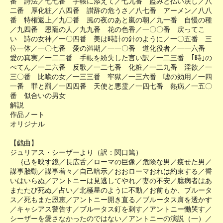
番 詩法／七七番 手帳に添えて／七九番 盗みと払い戻し／八
二番 厚化粧／八四番 讃辞の危うさ／八七番 アーメン／八八
番 特権返上／九〇番 風の夜のあと嵐の朝／九一番 自慢の種
／九四番 恩寵の人／九九番 花の色香／一〇〇番 戻ってこ
い 詩の女神／一〇四番 美は時計の針のように／一〇五番 三
位一体／一〇七番 愛の満期／一一〇番 道化役者／一一六番
愛の真実／一二二番 手帳を紛失した言い訳／一二三番 ｢時｣の
ぺてん／一二六番 反歌／一二七番 化粧／一二九番 淫欲／一
三〇番 比喩の女／一三三番 牢獄／一三六番 嘘の効用／一四
一番 罪と罰／一四四番 天使と悪霊／一四七番 熱病／一五〇
番 似合いの男女
解説
作品ノート
オリジナル
【戯曲】
ジュリアス・シーザーより（訳：関口篤）
｛己を映す鏡／長広舌／ローマの巨像／危険な男／痩せた男／
謀事胎動／謀事着々／自己暗示／おおローマおれは約束する／誓
いはいらぬ／アントニーは見逃してやれ／妻の不安／臆病者はあ
またたび死ぬ／占い／北極星のように不動／お前もか、ブルータ
ス／死もまた恩恵／アントニー開き直る／ブルータス肩を透かす
／キャシアス警告す／ブルータス釘を刺す／アントニー慟哭す／
シーザーを愛さなかったのではない／アントニーの演説（一）／