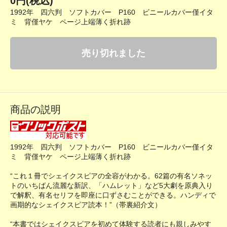
0円(税込)
1992年 四六判 ソフトカバー P160 ビニールカバー僅イタ
ミ 背僅ヤケ ページ上端薄く折れ跡
売り切れました
商品の説明
1992年 四六判 ソフトカバー P160 ビニールカバー僅イタ
ミ 背僅ヤケ ページ上端薄く折れ跡
“これ１冊でシェイクスピアの全容がわかる。62篇の有名ソネッ
トのいちばん流麗な新訳、「ハムレット」など5大劇を原典入り
で解釈、有名セリフを即座に口ずさむことができる。ハンディで
画期的なシェイクスピア読本！”（帯裏紹介文）
“本書ではシェイクスピアを初めて体験する読者にも親しみやす