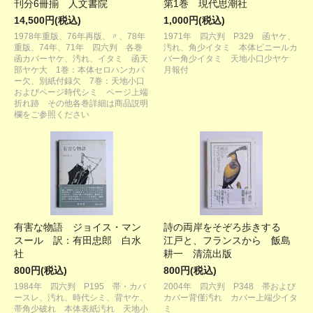
刊分6冊揃 人文書院
第1巻 現代思潮社
14,500円(税込)
1,000円(税込)
1978年重版、76年再版、〃、78年
1971年 四六判 P329 函ヤケ、
重版、74年、71年 四六判 各巻
汚れ、角少イタミ 本体ビニールカ
函カバーヤケ、汚れ、イタミ 函天
バー角少イタミ 天地小口少ヤケ
部ヤケ大 1巻：本体セロハンカバ
月報付
ー欠、別紙付録欠 7巻：天地小口
およびページ時代シミ ページ上端
折れ跡 その他各巻詳細は商品説明
欄をご参照ください
有害な物語 ジョイス・マン
詩の両岸をそぞろ歩きする
スール 訳：有田忠郎 白水
江戸と、フランスから 飯島
社
耕一 清流出版
800円(税込)
800円(税込)
1984年 四六判 P195 帯・カバ
2004年 四六判 P348 帯および
ースレ、汚れ、時代シミ、背ヤケ、
カバー背僅汚れ カバー上端少イタ
帯角少破れ 本体表紙汚れ 天地小
ミ