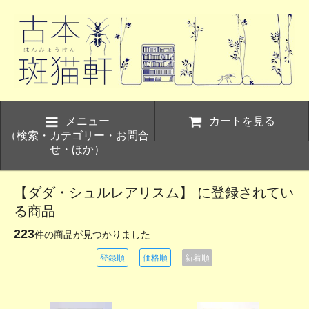
メニュー
カートを見る
（検索・カテゴリー・お問合
せ・ほか）
【ダダ・シュルレアリスム】 に登録されてい
る商品
223
件の商品が見つかりました
登録順
価格順
新着順