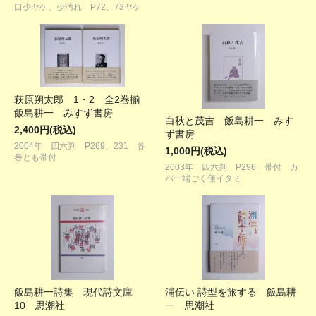
口少ヤケ、少汚れ P72、73ヤケ
萩原朔太郎 1・2 全2巻揃
飯島耕一 みすず書房
白秋と茂吉 飯島耕一 みす
2,400円(税込)
ず書房
2004年 四六判 P269、231 各
1,000円(税込)
巻とも帯付
2003年 四六判 P296 帯付 カ
バー端ごく僅イタミ
飯島耕一詩集 現代詩文庫
浦伝い 詩型を旅する 飯島耕
10 思潮社
一 思潮社