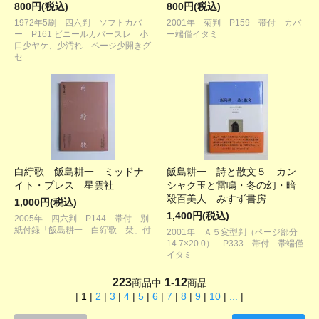
800円(税込)
800円(税込)
1972年5刷 四六判 ソフトカバ
2001年 菊判 P159 帯付 カバ
ー P161 ビニールカバースレ 小
ー端僅イタミ
口少ヤケ、少汚れ ページ少開きグ
セ
白紵歌 飯島耕一 ミッドナ
飯島耕一 詩と散文５ カン
イト・プレス 星雲社
シャク玉と雷鳴・冬の幻・暗
殺百美人 みすず書房
1,000円(税込)
1,400円(税込)
2005年 四六判 P144 帯付 別
紙付録「飯島耕一 白紵歌 栞」付
2001年 Ａ５変型判（ページ部分
14.7×20.0） P333 帯付 帯端僅
イタミ
223
1
12
商品中
-
商品
|
1
|
2
|
3
|
4
|
5
|
6
|
7
|
8
|
9
|
10
|
...
|