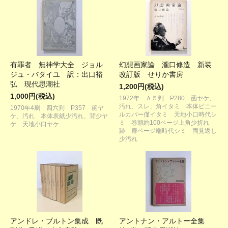
有罪者 無神学大全 ジョル
幻想画家論 瀧口修造 新装
ジュ・バタイユ 訳：出口裕
改訂版 せりか書房
弘 現代思潮社
1,200円(税込)
1,000円(税込)
1972年 Ａ５判 P280 函ヤケ、
汚れ、スレ、角イタミ 本体ビニー
1970年4刷 四六判 P357 函ヤ
ルカバー僅イタミ 天地小口時代シ
ケ、汚れ 本体表紙少汚れ、背少ヤ
ミ 巻頭約100ページ上角少折れ
ケ 天地小口ヤケ
跡 扉ページ端時代シミ 両見返し
少汚れ
アンドレ・ブルトン集成 既
アントナン・アルトー全集