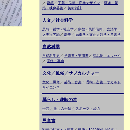
／
建築
／
工芸・民芸・商業デザイン
／
演劇・舞
踏・映像芸術
／
美術雑誌
人文／社会科学
思想・哲学・社会学
／
宗教・民間信仰
／
言語学・
メディア論
／
歴史
／
民俗学・文化人類学・考古学
自然科学
自然科学史
／
学術書・実用書
／
読み物・エッセイ
／
図鑑・事典
文化／風俗／サブカルチャー
文化・風俗
／
芸能・音楽
／
呪術・占術・オカルト
サイエンス
暮らし・趣味の本
手芸
／
暮しの手帖
／
スポーツ・武術
児童書
戦前の絵本・児童書
／
戦後～1960年代の絵本
／