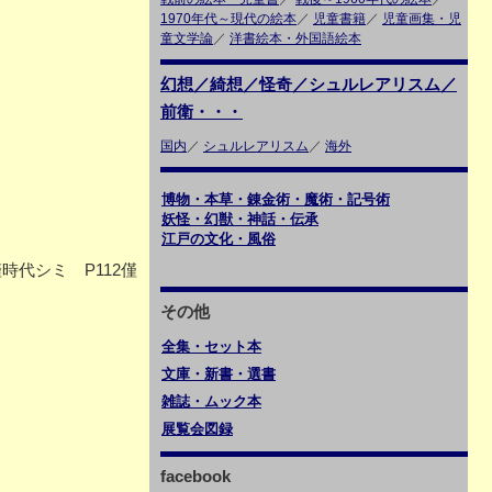
1970年代～現代の絵本
／
児童書籍
／
児童画集・児
童文学論
／
洋書絵本・外国語絵本
幻想／綺想／怪奇／シュルレアリスム／
前衛・・・
国内
／
シュルレアリスム
／
海外
博物・本草・錬金術・魔術・記号術
妖怪・幻獣・神話・伝承
江戸の文化・風俗
時代シミ P112僅
その他
全集・セット本
文庫・新書・選書
雑誌・ムック本
展覧会図録
facebook