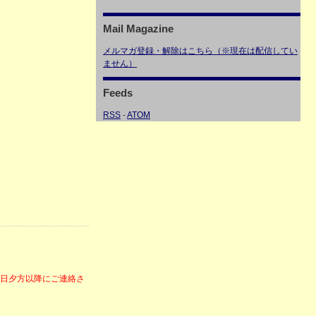
Mail Magazine
メルマガ登録・解除はこちら（※現在は配信してい
ません）
Feeds
RSS
-
ATOM
6日夕方以降にご連絡さ