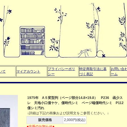
プライバシーポリ
特定商取引法に基
お問い合
いて
マイアカウント
シー
づく表記
ーム
1975年 A５変型判（ページ部分14.8×19.8） P236 函少ス
レ 天地小口僅ヤケ、僅時代シミ ページ端僅時代シミ P112
僅シミ汚れ
↓詳細は下記の画像および説明文をご参照ください。↓
販売価格
2,000円(税込)
●出張のお知らせ●