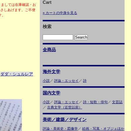
Cart
きましては在庫確認・お
絡さしあげます。ご不便
» カートの中身を見る
ます。
検索
全商品
海外文学
ダダ・シュルレア
＞
小説
／
評論・エッセイ
／
詩
国内文学
小説
／
評論・エッセイ
／
詩・短歌・俳句
／
文芸誌
／
古典文学（近世以前）
美術／建築／デザイン
評論・美術史・図像学
／
絵画・写真・オブジェほか