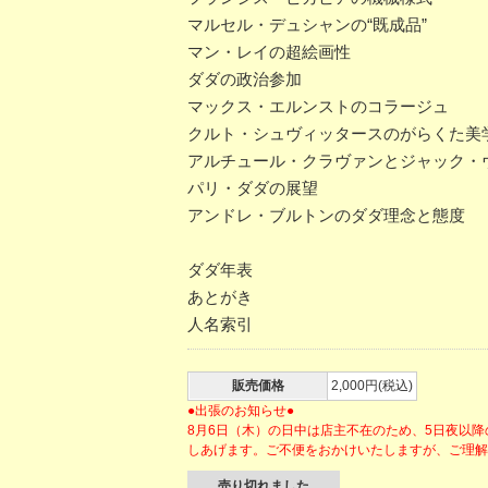
マルセル・デュシャンの“既成品”
マン・レイの超絵画性
ダダの政治参加
マックス・エルンストのコラージュ
クルト・シュヴィッタースのがらくた美
アルチュール・クラヴァンとジャック・
パリ・ダダの展望
アンドレ・ブルトンのダダ理念と態度
ダダ年表
あとがき
人名索引
販売価格
2,000円(税込)
●出張のお知らせ●
8月6日（木）の日中は店主不在のため、5日夜以
しあげます。ご不便をおかけいたしますが、ご理
売り切れました