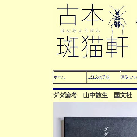
ホーム
ご注文の手順
買取につ
ダダ論考 山中散生 国文社