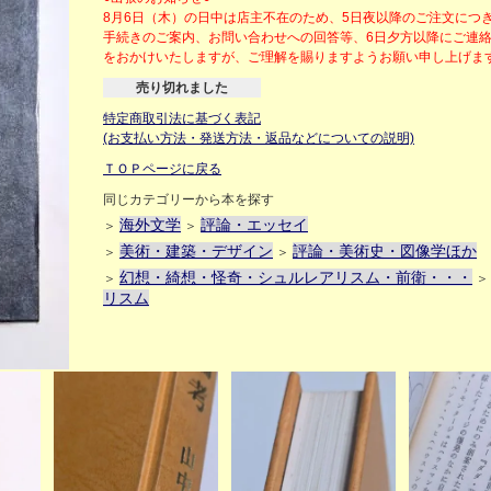
8月6日（木）の日中は店主不在のため、5日夜以降のご注文につ
手続きのご案内、お問い合わせへの回答等、6日夕方以降にご連
をおかけいたしますが、ご理解を賜りますようお願い申し上げ
売り切れました
特定商取引法に基づく表記
(お支払い方法・発送方法・返品などについての説明)
ＴＯＰページに戻る
同じカテゴリーから本を探す
海外文学
評論・エッセイ
＞
＞
美術・建築・デザイン
評論・美術史・図像学ほか
＞
＞
幻想・綺想・怪奇・シュルレアリスム・前衛・・・
＞
リスム