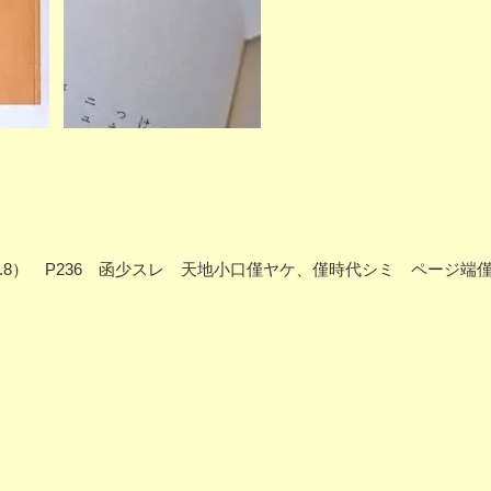
×19.8） P236 函少スレ 天地小口僅ヤケ、僅時代シミ ページ端僅