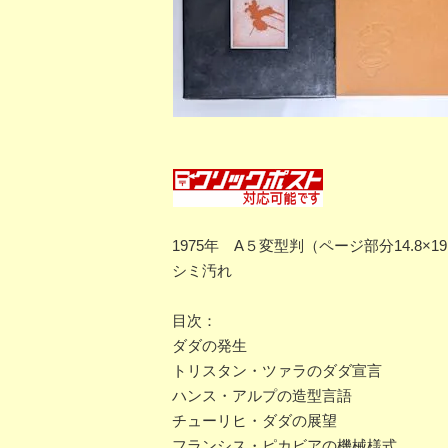
1975年 A５変型判（ページ部分14.8
シミ汚れ
目次：
ダダの発生
トリスタン・ツァラのダダ宣言
ハンス・アルプの造型言語
チューリヒ・ダダの展望
フランシス・ピカビアの機械様式