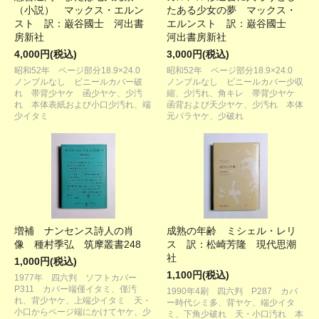
（小説） マックス・エルン
たある少女の夢 マックス・
スト 訳：巌谷國士 河出書
エルンスト 訳：巌谷國士
房新社
河出書房新社
4,000円(税込)
3,000円(税込)
昭和52年 ページ部分18.9×24.0
昭和52年 ページ部分18.9×24.0
ノンブルなし ビニールカバー破
ノンブルなし ビニールカバー少収
れ 帯背少ヤケ 函少ヤケ、少汚
縮、少汚れ、角キレ 帯背少ヤケ
れ 本体表紙および小口少汚れ、端
函背および天少ヤケ、少汚れ 本体
少イタミ
元パラヤケ、少破れ
増補 ナンセンス詩人の肖
成熟の年齢 ミシェル・レリ
像 種村季弘 筑摩叢書248
ス 訳：松崎芳隆 現代思潮
社
1,000円(税込)
1,100円(税込)
1977年 四六判 ソフトカバー
P311 カバー端僅イタミ、僅汚
1990年4刷 四六判 P287 カバ
れ、背少ヤケ、上端少イタミ 天・
ー時代シミ多、背ヤケ、端少イタ
小口からページ端にかけてヤケ、少
ミ、下角少破れ 天・小口汚れ 本