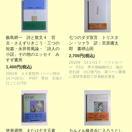
飯島耕一 詩と散文４ 宮
七つのダダ宣言 トリスタ
古・さえずりきこう・三つの
ン・ツァラ 訳：宮原庸太
短篇・永井荷風論・「詩人の
郎 書肆山田
小説」その他のエッセイ み
2,700円(税込)
すず書房
2010年 13.1×21.7 ソフトカバ
1,400円(税込)
ー P111 帯片側袖糊付け、端少
折れ跡 小口僅汚れ 扉ページ裏側
2001年 Ａ５変型判（ページ部分
に某研究者宛て訳者献呈署名
14.7×20.0） P307 帯付 天地小
口ごくか汚れ
慈善週間 または七大元素
カルメル修道会に入ろうとし