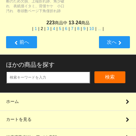
断のため欠損、上端折れ跡、角少破
れ 表紙僅イタミ、背僅ヤケ 小口
汚れ 巻頭数ページ下角僅折れ跡
223
13
24
商品中
-
商品
|
1
|
2
|
3
|
4
|
5
|
6
|
7
|
8
|
9
|
10
|
...
|
前へ
次へ
ほかの商品を探す
検索
ホーム
カートを見る