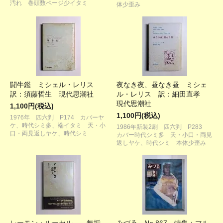
汚れ 巻頭数ページ少イタミ
体少歪み
闘牛鑑 ミシェル・レリス
夜なき夜、昼なき昼 ミシェ
訳：須藤哲生 現代思潮社
ル・レリス 訳：細田直孝
現代思潮社
1,100円(税込)
1,100円(税込)
1976年 四六判 P174 カバーヤ
ケ、時代シミ多、端イタミ 天・小
1986年新装2刷 四六判 P283
口・両見返しヤケ、時代シミ
カバー時代シミ多 天・小口・両見
返しヤケ、時代シミ 本体少歪み