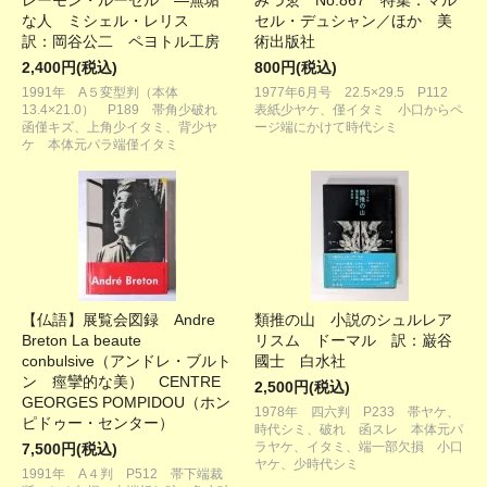
レーモン・ルーセル ―無垢
みづゑ No.867 特集：マル
な人 ミシェル・レリス
セル・デュシャン／ほか 美
訳：岡谷公二 ペヨトル工房
術出版社
2,400円(税込)
800円(税込)
1991年 A５変型判（本体
1977年6月号 22.5×29.5 P112
13.4×21.0） P189 帯角少破れ
表紙少ヤケ、僅イタミ 小口からペ
函僅キズ、上角少イタミ、背少ヤ
ージ端にかけて時代シミ
ケ 本体元パラ端僅イタミ
【仏語】展覧会図録 Andre
類推の山 小説のシュルレア
Breton La beaute
リスム ドーマル 訳：巌谷
conbulsive（アンドレ・ブルト
國士 白水社
ン 痙攣的な美） CENTRE
2,500円(税込)
GEORGES POMPIDOU（ホン
1978年 四六判 P233 帯ヤケ、
ピドゥー・センター）
時代シミ、破れ 函スレ 本体元パ
ラヤケ、イタミ、端一部欠損 小口
7,500円(税込)
ヤケ、少時代シミ
1991年 A４判 P512 帯下端裁