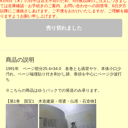
8月6日（木）の日中は店主不在のため、5日夜以降のご注文につきまし
ては在庫確認・お手続きのご案内、お問い合わせへの回答等、6日夕方
以降にご連絡さしあげます。ご不便をおかけいたしますが、ご理解を賜
りますようお願い申し上げます。
売り切れました
商品の説明
1991年 ページ部分25.4×34.0 各巻とも函背ヤケ、本体小口少
汚れ、ページ端僅貼り付き剥がし跡、巻頭を中心にページ少波打
ち
※こちらの商品はゆうパックでの発送のみ承ります。
【第1巻 国宝1 木造建築・塔婆・仏塔・石造物】