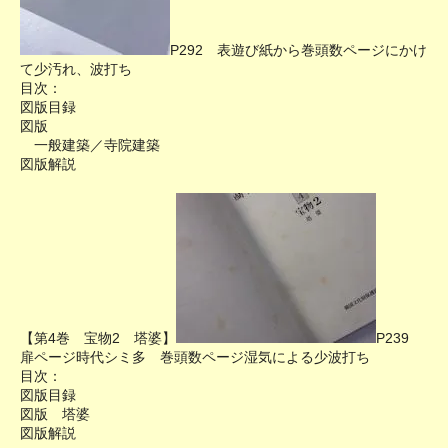
P292 表遊び紙から巻頭数ページにかけ
て少汚れ、波打ち
目次：
図版目録
図版
一般建築／寺院建築
図版解説
【第4巻 宝物2 塔婆】
P239
扉ページ時代シミ多 巻頭数ページ湿気による少波打ち
目次：
図版目録
図版 塔婆
図版解説