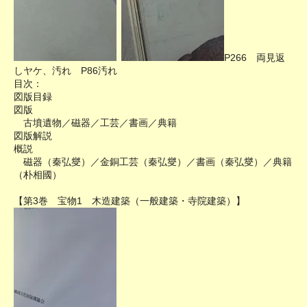
P266 両見返
しヤケ、汚れ P86汚れ
目次：
図版目録
図版
古墳遺物／磁器／工芸／書画／典籍
図版解説
概説
磁器（秦弘燮）／金銅工芸（秦弘燮）／書画（秦弘燮）／典籍
（朴相國）
【第3巻 宝物1 木造建築（一般建築・寺院建築）】