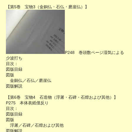
【第5巻 宝物3（金銅仏・石仏・磨崖仏）】
P248 巻頭数ページ湿気による
少波打ち
目次：
図版目録
図版
金銅仏／石仏／磨崖仏
図版解説
【第6巻 宝物4 石造物（浮屠・石碑・石燈および其他）】
P275 本体表紙僅反り
目次：
図版目録
図版
浮屠／石碑／石燈および其他
図版解説