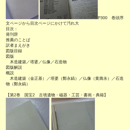
P300 巻頭序
文ページから目次ページにかけて汚れ大
目次：
発刊辞
推薦のことば
訳者まえがき
図版目録
図版
木造建築／塔婆／仏像／石造物
図版解説
概説
木造建築（金正基）／塔婆（鄭永鎬）／仏像（黄壽永）／石造
物（鄭永鎬）
【第2巻 国宝2 古墳遺物・磁器・工芸・書画・典籍】