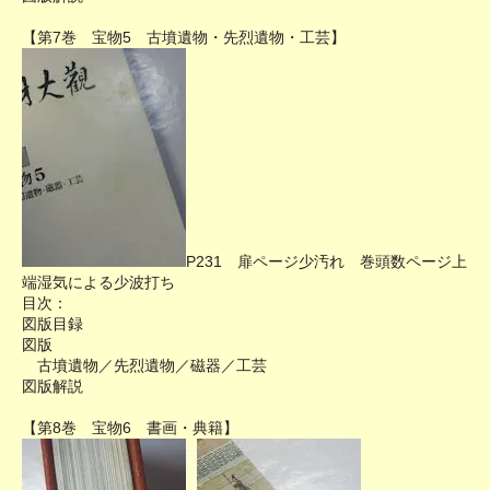
【第7巻 宝物5 古墳遺物・先烈遺物・工芸】
P231 扉ページ少汚れ 巻頭数ページ上
端湿気による少波打ち
目次：
図版目録
図版
古墳遺物／先烈遺物／磁器／工芸
図版解説
【第8巻 宝物6 書画・典籍】