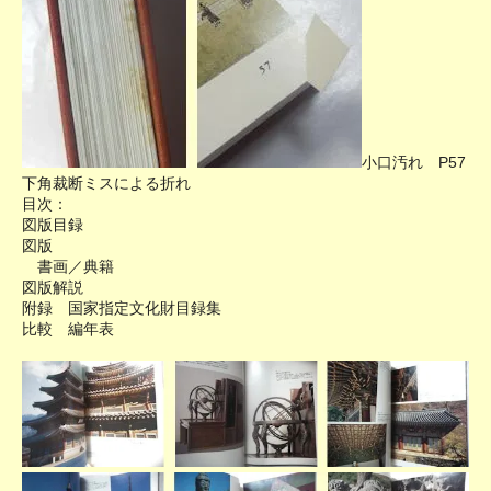
小口汚れ P57
下角裁断ミスによる折れ
目次：
図版目録
図版
書画／典籍
図版解説
附録 国家指定文化財目録集
比較 編年表