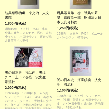
続萬葉動物考 東光治 人文
玩具叢書第二巻 玩具の系
書院
譜 遠藤欣一郎 財団法人日
本玩具資料館
1,850円(税込)
1,250円(税込)
昭和19年 Ａ５判 P533 裸本
全体に経年によるヤケ、汚れ 表紙
1988年 Ａ５判 P454 ビニール
少イタミ 小口時代シミ 裏遊び紙
カバー少スレ 帯背ヤケ
古書店ラベル貼付
鬼の日本史 福は内、鬼は
外？ 上下２巻揃 沢史生
闇の日本史 河童鎮魂 沢史
彩流社
生 彩流社
2,000円(税込)
1,100円(税込)
1992年4版、1990年1版 Ａ５判
1995年4版 Ａ５判 ソフトカバ
ソフトカバー P438、454 各巻カ
ー P385 帯背および端時代シミ
バースレ、少イタミ 天地小口少汚
多 カバー裏側薄く折れ跡 天地僅
れ、僅キズ 上巻のみ帯付き、遊び
汚れ P291少汚れ
紙僅剥がし跡 下巻裏見返し端剥が