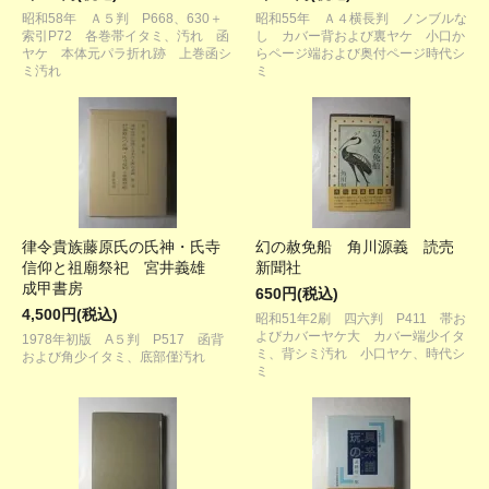
昭和58年 Ａ５判 P668、630＋
昭和55年 Ａ４横長判 ノンブルな
索引P72 各巻帯イタミ、汚れ 函
し カバー背および裏ヤケ 小口か
ヤケ 本体元パラ折れ跡 上巻函シ
らページ端および奥付ページ時代シ
ミ汚れ
ミ
律令貴族藤原氏の氏神・氏寺
幻の赦免船 角川源義 読売
信仰と祖廟祭祀 宮井義雄
新聞社
成甲書房
650円(税込)
4,500円(税込)
昭和51年2刷 四六判 P411 帯お
よびカバーヤケ大 カバー端少イタ
1978年初版 A５判 P517 函背
ミ、背シミ汚れ 小口ヤケ、時代シ
および角少イタミ、底部僅汚れ
ミ