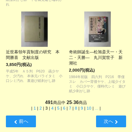
れ
近世幕領年貢制度の研究 本
奇術師誕生―松旭斎天一・天
間勝喜 文献出版
二・天勝― 丸川賀世子 新
潮社
3,850円(税込)
2,000円(税込)
平成5年 Ａ５判 P620 函少ヤ
ケ、少汚れ 本体元パライタミ 小
1984年初版 四六判 P216 帯僅
口シミ汚れ 裏遊び紙剥がし跡
スレ カバー背僅ヤケ、上端少イタ
ミ 小口少ヤケ、僅時代シミ 遊び
紙少剥がし跡
491
25
36
商品中
-
商品
|
1
|
2
|
3
|
4
|
5
|
6
|
7
|
8
|
9
|
10
|
...
|
前へ
次へ