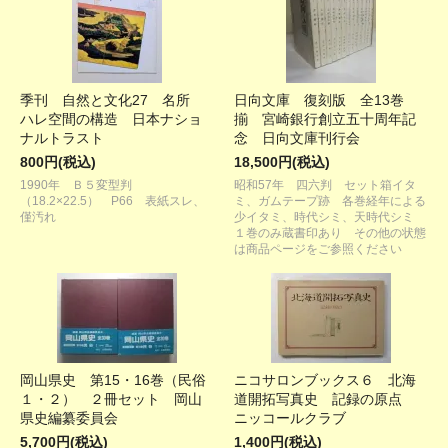
季刊 自然と文化27 名所
日向文庫 復刻版 全13巻
ハレ空間の構造 日本ナショ
揃 宮崎銀行創立五十周年記
ナルトラスト
念 日向文庫刊行会
800円(税込)
18,500円(税込)
1990年 Ｂ５変型判
昭和57年 四六判 セット箱イタ
（18.2×22.5） P66 表紙スレ、
ミ、ガムテープ跡 各巻経年による
僅汚れ
少イタミ、時代シミ、天時代シミ
１巻のみ蔵書印あり その他の状態
は商品ページをご参照ください
岡山県史 第15・16巻（民俗
ニコサロンブックス６ 北海
１・２） ２冊セット 岡山
道開拓写真史 記録の原点
県史編纂委員会
ニッコールクラブ
5,700円(税込)
1,400円(税込)