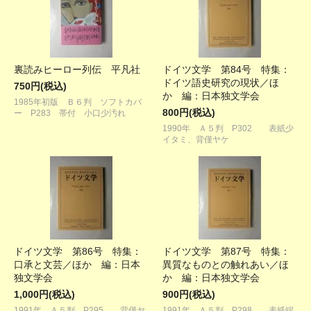
裏読みヒーロー列伝 平凡社
ドイツ文学 第84号 特集：
ドイツ語史研究の現状／ほ
750円(税込)
か 編：日本独文学会
1985年初版 Ｂ６判 ソフトカバ
800円(税込)
ー P283 帯付 小口少汚れ
1990年 Ａ５判 P302 表紙少
イタミ、背僅ヤケ
ドイツ文学 第86号 特集：
ドイツ文学 第87号 特集：
口承と文芸／ほか 編：日本
異質なものとの触れあい／ほ
独文学会
か 編：日本独文学会
1,000円(税込)
900円(税込)
1991年 Ａ５判 P295 背僅ヤ
1991年 Ａ５判 P298 表紙端