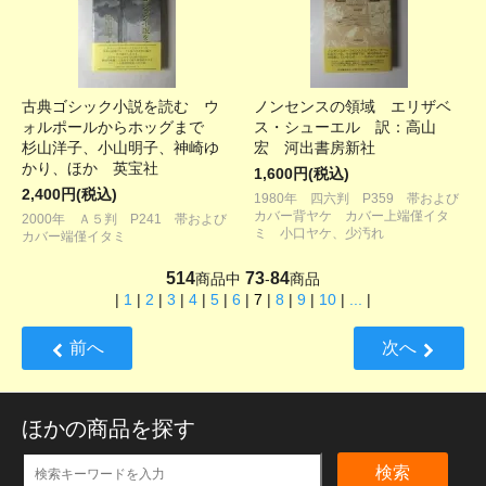
古典ゴシック小説を読む ウ
ノンセンスの領域 エリザベ
ォルポールからホッグまで
ス・シューエル 訳：高山
杉山洋子、小山明子、神崎ゆ
宏 河出書房新社
かり、ほか 英宝社
1,600円(税込)
2,400円(税込)
1980年 四六判 P359 帯および
カバー背ヤケ カバー上端僅イタ
2000年 Ａ５判 P241 帯および
ミ 小口ヤケ、少汚れ
カバー端僅イタミ
514
73
84
商品中
-
商品
|
1
|
2
|
3
|
4
|
5
|
6
|
7
|
8
|
9
|
10
|
...
|
前へ
次へ
ほかの商品を探す
検索