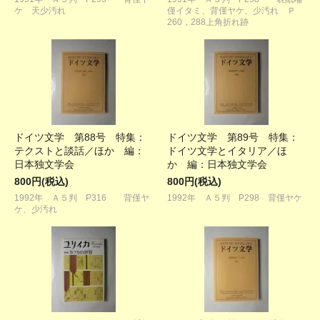
ケ 天少汚れ
僅イタミ、背僅ヤケ、少汚れ Ｐ
260，288上角折れ跡
ドイツ文学 第88号 特集：
ドイツ文学 第89号 特集：
テクストと談話／ほか 編：
ドイツ文学とイタリア／ほ
日本独文学会
か 編：日本独文学会
800円(税込)
800円(税込)
1992年 Ａ５判 P316 背僅ヤ
1992年 Ａ５判 P298 背僅ヤケ
ケ、少汚れ