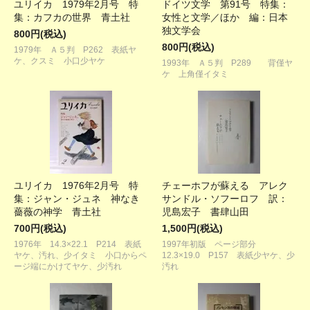
ユリイカ 1979年2月号 特
ドイツ文学 第91号 特集：
集：カフカの世界 青土社
女性と文学／ほか 編：日本
独文学会
800円(税込)
800円(税込)
1979年 Ａ５判 P262 表紙ヤ
ケ、クスミ 小口少ヤケ
1993年 Ａ５判 P289 背僅ヤ
ケ 上角僅イタミ
ユリイカ 1976年2月号 特
チェーホフが蘇える アレク
集：ジャン・ジュネ 神なき
サンドル・ソフーロフ 訳：
薔薇の神学 青土社
児島宏子 書肆山田
700円(税込)
1,500円(税込)
1976年 14.3×22.1 P214 表紙
1997年初版 ページ部分
ヤケ、汚れ、少イタミ 小口からペ
12.3×19.0 P157 表紙少ヤケ、少
ージ端にかけてヤケ、少汚れ
汚れ