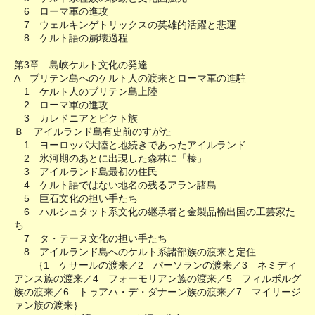
6 ローマ軍の進攻
7 ウェルキンゲトリックスの英雄的活躍と悲運
8 ケルト語の崩壊過程
第3章 島峡ケルト文化の発達
A ブリテン島へのケルト人の渡来とローマ軍の進駐
1 ケルト人のブリテン島上陸
2 ローマ軍の進攻
3 カレドニアとピクト族
Ｂ アイルランド島有史前のすがた
1 ヨーロッパ大陸と地続きであったアイルランド
2 氷河期のあとに出現した森林に「榛」
3 アイルランド島最初の住民
4 ケルト語ではない地名の残るアラン諸島
5 巨石文化の担い手たち
6 ハルシュタット系文化の継承者と金製品輸出国の工芸家た
ち
7 タ・テーヌ文化の担い手たち
8 アイルランド島へのケルト系諸部族の渡来と定住
｛1 ケサールの渡来／2 パーソランの渡来／3 ネミディ
アンス族の渡来／4 フォーモリアン族の渡来／5 フィルボルグ
族の渡来／6 トゥアハ・デ・ダナーン族の渡来／7 マイリージ
ァン族の渡来｝