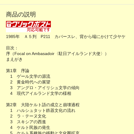
商品の説明
1985年 Ａ５判 P211 カバースレ、背から端にかけて少ヤケ
目次：
序（Focal on Ambasadoir〈駐日アイルランド大使〉）
まえがき
第1章 序論
1 ゲール文学の源流
2 黄金時代への展望
3 アングロ・アイリシュ文学の傾向
4 現代アイルランド文学の様相
第2章 大陸ケルト語の成立と崩壊過程
1 ハルシュタット鉄器文化の流れ
2 ラ・テーヌ文化
3 スキシアの西進
4 ケルト民族の発生
5 ケルト系種族の移動と文化圏拡充