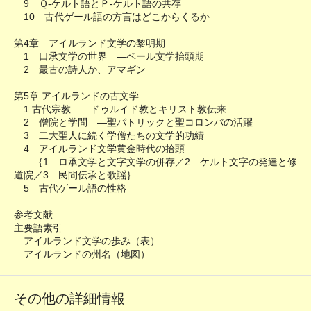
9 Ｑ-ケルト語とＰ-ケルト語の共存
10 古代ゲール語の方言はどこからくるか
第4章 アイルランド文学の黎明期
1 口承文学の世界 ―ベール文学抬頭期
2 最古の詩人か、アマギン
第5章 アイルランドの古文学
1 古代宗教 ―ドゥルイド教とキリスト教伝来
2 僧院と学問 ―聖パトリックと聖コロンバの活躍
3 二大聖人に続く学僧たちの文学的功績
4 アイルランド文学黄金時代の拾頭
｛1 ロ承文学と文字文学の併存／2 ケルト文字の発達と修
道院／3 民間伝承と歌謡｝
5 古代ゲール語の性格
参考文献
主要語素引
アイルランド文学の歩み（表）
アイルランドの州名（地図）
その他の詳細情報