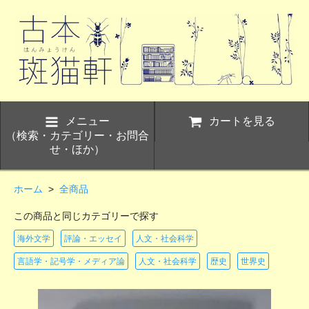
メニュー
カートを見る
（検索・カテゴリー・お問合
せ・ほか）
ホーム
>
全商品
この商品と同じカテゴリーで探す
海外文学
評論・エッセイ
人文・社会科学
言語学・記号学・メディア論
人文・社会科学
歴史
世界史