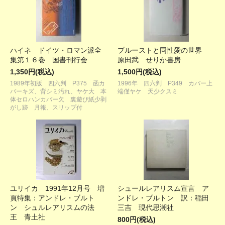
ハイネ ドイツ・ロマン派全
プルーストと同性愛の世界
集第１６巻 国書刊行会
原田武 せりか書房
1,350円(税込)
1,500円(税込)
1989年初版 四六判 P375 函カ
1996年 四六判 P349 カバー上
バーキズ、背シミ汚れ、ヤケ大 本
端僅ヤケ 天少クスミ
体セロハンカバー欠 裏遊び紙少剥
がし跡 月報、スリップ付
ユリイカ 1991年12月号 増
シュールレアリスム宣言 ア
頁特集：アンドレ・ブルト
ンドレ・ブルトン 訳：稲田
ン シュルレアリスムの法
三吉 現代思潮社
王 青土社
800円(税込)