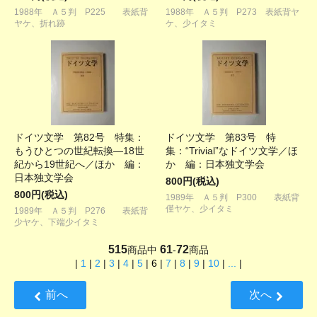
1988年 Ａ５判 P225 表紙背
1988年 Ａ５判 P273 表紙背ヤ
ヤケ、折れ跡
ケ、少イタミ
ドイツ文学 第82号 特集：
ドイツ文学 第83号 特
もうひとつの世紀転換―18世
集：“Trivial”なドイツ文学／ほ
紀から19世紀へ／ほか 編：
か 編：日本独文学会
日本独文学会
800円(税込)
800円(税込)
1989年 Ａ５判 P300 表紙背
僅ヤケ、少イタミ
1989年 Ａ５判 P276 表紙背
少ヤケ、下端少イタミ
515
61
72
商品中
-
商品
|
1
|
2
|
3
|
4
|
5
|
6
|
7
|
8
|
9
|
10
|
...
|
前へ
次へ