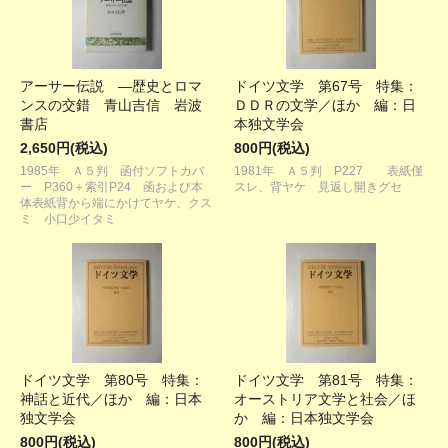
アーサー伝説 ―歴史とロマ
ドイツ文学 第67号 特集：
ンスの交錯 青山吉信 岩波
ＤＤＲの文学／ほか 編：日
書店
本独文学会
2,650円(税込)
800円(税込)
1985年 Ａ５判 函付ソフトカバ
1981年 Ａ５判 P227 表紙僅
ー P360＋索引P24 函および本
スレ、背ヤケ 見返し開きグセ
体表紙背から端にかけてヤケ、クス
ミ 小口少イタミ
ドイツ文学 第80号 特集：
ドイツ文学 第81号 特集：
神話と近代／ほか 編：日本
オーストリア文学と社会／ほ
独文学会
か 編：日本独文学会
800円(税込)
800円(税込)