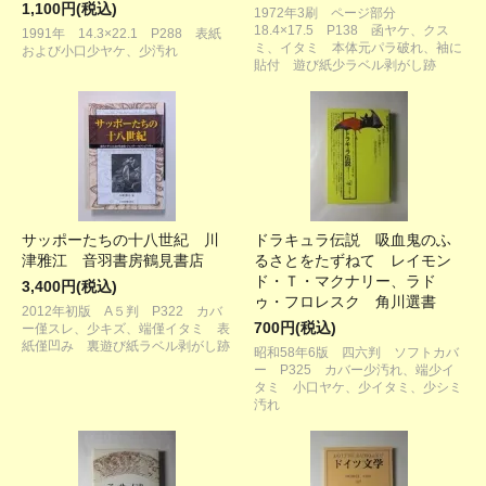
1,100円(税込)
1972年3刷 ページ部分
18.4×17.5 P138 函ヤケ、クス
1991年 14.3×22.1 P288 表紙
ミ、イタミ 本体元パラ破れ、袖に
および小口少ヤケ、少汚れ
貼付 遊び紙少ラベル剥がし跡
サッポーたちの十八世紀 川
ドラキュラ伝説 吸血鬼のふ
津雅江 音羽書房鶴見書店
るさとをたずねて レイモン
ド・Ｔ・マクナリー、ラド
3,400円(税込)
ゥ・フロレスク 角川選書
2012年初版 A５判 P322 カバ
700円(税込)
ー僅スレ、少キズ、端僅イタミ 表
紙僅凹み 裏遊び紙ラベル剥がし跡
昭和58年6版 四六判 ソフトカバ
ー P325 カバー少汚れ、端少イ
タミ 小口ヤケ、少イタミ、少シミ
汚れ