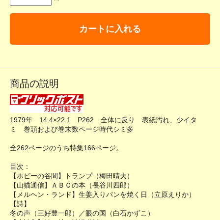
カートに入れる
商品の説明
1979年 14.4×22.1 P262 全体に反り 表紙汚れ、少イタ
ミ 巻頭および巻末数ページ時代シミ多
全262ページのうち特集166ページ。
目次：
【ホビーの谷間】トランプ（梅田晴夫）
【山猫通信】ＡＢＣの本（長谷川四郎）
【メルヘン・ランド】生姜入りパンを焼く日（立原えりか）
【詩】
冬の声（三好豊一郎）／眼の国（白石かずこ）