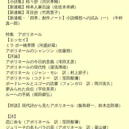
【小詩集】枯々抄（渋沢孝輔）
【新連載】柿本人麻呂論（佐佐木幸網）
【新連載】耳目抄（竹西寛子）
【新連載・「四李」創作ノート】小説構想への試み（一）（中村
真一郎）
特集 アポリネール
【エッセイ】
ミラ ボー橋界隈（河盛好蔵）
アポリネールのシャンソン（佐藤朔）
【評論】
アポリネールの今日的意義（滝田文彦）
アポリネールの現代性（湯浅博雄）
アポリネール（ジャン・モレ 訳：村上節子）
アポリネール（コクトー 訳：窪田般彌）
ボードレールとユゴーの読書（フォンガロ 訳：岡川友久）
夢みられた自伝（宇佐美斉）
ルーへの手紙（堀田郷弘）
【対談】現代詩から見たアポリネール（飯島耕一、鈴木志郎康）
【詩】
恋に命を（アポリネール 訳：窪田般彌）
ジュリーその名もバラの花（アポリネール 訳：釜山健）