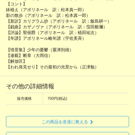
【コント】
鉢植え（アポリネール 訳：松本真一郎）
影の散歩（アポリネール 訳：松本真一郎）
【新訳】カリグラム抄（アポリネール 訳：飯島耕一）
【戯曲】カザノヴァ（アポリネール 訳：窪田般彌）
【評論】聖侯爵（アポリネール 訳：植田祐次）
【年譜】アポリネール略年譜（宇佐美斉）
【情景集】少年の憂鬱（粟津則雄）
【連載】断章（大岡信）
【解放区】
【われ発見せり】その最初の光景から（正津勉）
その他の詳細情報
販売価格
700円(税込)
この商品を友達に教える