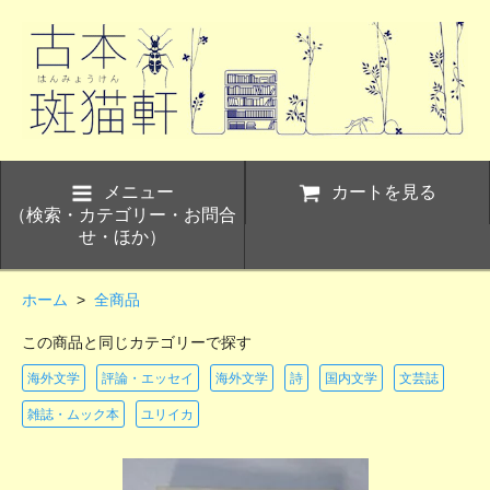
メニュー
カートを見る
（検索・カテゴリー・お問合
せ・ほか）
ホーム
>
全商品
この商品と同じカテゴリーで探す
海外文学
評論・エッセイ
海外文学
詩
国内文学
文芸誌
雑誌・ムック本
ユリイカ