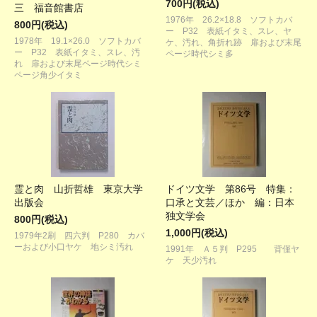
700円(税込)
三 福音館書店
1976年 26.2×18.8 ソフトカバ
800円(税込)
ー P32 表紙イタミ、スレ、ヤ
1978年 19.1×26.0 ソフトカバ
ケ、汚れ、角折れ跡 扉および末尾
ー P32 表紙イタミ、スレ、汚
ページ時代シミ多
れ 扉および末尾ページ時代シミ
ページ角少イタミ
霊と肉 山折哲雄 東京大学
ドイツ文学 第86号 特集：
出版会
口承と文芸／ほか 編：日本
独文学会
800円(税込)
1,000円(税込)
1979年2刷 四六判 P280 カバ
ーおよび小口ヤケ 地シミ汚れ
1991年 Ａ５判 P295 背僅ヤ
ケ 天少汚れ