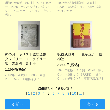
昭和58年6版 四六判 ソフトカバ
1995年2月特別増刊 Ａ５判
ー P325 カバー少汚れ、端少イ
P235 表紙端イタミ、背から端に
タミ 小口ヤケ、少イタミ、少シミ
かけてヤケ
汚れ
神の河 キリスト教起源史
吸血妖魅考 日夏耿之介 牧
グレゴリー・Ｊ・ライリー
神社
訳：森夏樹 青土社
3,800円(税込)
1,200円(税込)
1976年初版 Ａ５判 P328 帯ヤ
ケ大、端破れ（一部欠損） 函ヤ
2002年 四六判 P388＋索引
ケ、汚れ時代シミ 本体表紙僅汚れ
P10 カバー上端僅イタミ
256
49
60
商品中
-
商品
|
1
|
2
|
3
|
4
|
5
|
6
|
7
|
8
|
9
|
10
|
...
|
前へ
次へ