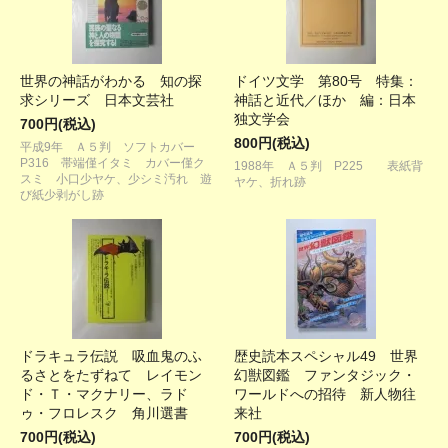
世界の神話がわかる 知の探
ドイツ文学 第80号 特集：
求シリーズ 日本文芸社
神話と近代／ほか 編：日本
独文学会
700円(税込)
800円(税込)
平成9年 Ａ５判 ソフトカバー
P316 帯端僅イタミ カバー僅ク
1988年 Ａ５判 P225 表紙背
スミ 小口少ヤケ、少シミ汚れ 遊
ヤケ、折れ跡
び紙少剥がし跡
ドラキュラ伝説 吸血鬼のふ
歴史読本スペシャル49 世界
るさとをたずねて レイモン
幻獣図鑑 ファンタジック・
ド・Ｔ・マクナリー、ラド
ワールドへの招待 新人物往
ゥ・フロレスク 角川選書
来社
700円(税込)
700円(税込)