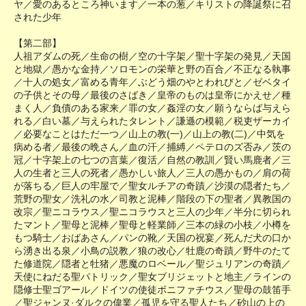
ヤ／愛のあるところ神います／一本の葱／キリストの降誕祭に召
された少年
【第二部】
人祖アダムの死／生命の樹／空の十字架／聖十字架の発見／天国
と地獄／愚かな金持／ソロモンの栄華と野の百合／不正なる執事
／十人の処女／富める青年／ぶどう畑のやとわれびと／ゼベタイ
の子供とその母／最後のさばき／皇帝のものは皇帝にかえせ／種
まく人／負債のある家来／罪の女／姦淫の女／願うならば与えら
れる／白い墓／与えられたタレント／謙遜の模範／税吏ザーカイ
／必要なことはただ一つ／山上の教(一)／山上の教(二)／中気を
病める者／最後の晩さん／血の汗／捕縛／ペテロのズ否み／茨の
冠／十字架上の七つの言葉／復活／自然の教訓／賢い馬鹿者／三
人の生者と三人の死者／愚かしい旅人／三人の愚かもの／肩の荷
が落ちる／巨人の牢屋で／聖女ルチアの奇蹟／沙漠の隠者たち／
荒野の聖女／洗礼の水／司教と泥棒／階段の下の聖者／異教国の
改宗／聖ニコラウス／聖ニコラウスと三人の少年／半分に切られ
たマント／聖母と泥棒／聖母と軽業師／三本の緑の小枝／小樽を
もつ騎士／おばあさん／パンの靴／天国の祝宴／死んだ犬の口か
ら湧き出る泉／小鳥の説教／狼の改心／牡鹿の奇蹟／野牛のたて
た修道院／隠者と牡猪／悪魔のロベール／聖ジュリアンの奇蹟／
天使にねだる聖パトリック／聖女ブリジェットと地主／ラインの
隠修士聖ゴアール／ドイツの使徒ボニファチウス／聖母の鼓笛手
／聖ジャンヌ·ダルクの偉業／孤児を守る聖人たち／砂山の上の