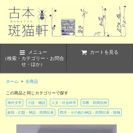
メニュー
カートを見る
（検索・カテゴリー・お問合
せ・ほか）
ホーム
>
全商品
この商品と同じカテゴリーで探す
海外文学
小説・物語
人文・社会科学
宗教・民間信仰
妖怪・幻獣・神話・民間伝承
西洋・その他の神話・民間伝承・怪物