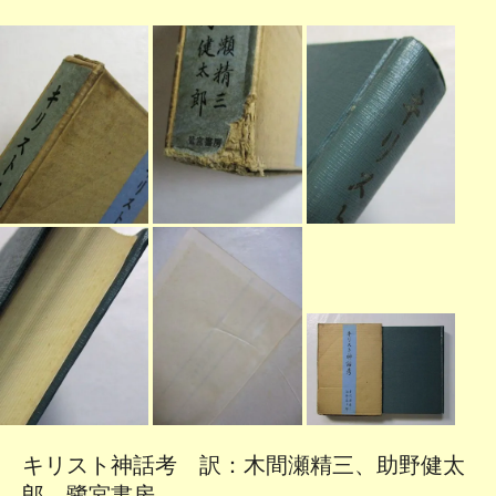
キリスト神話考 訳：木間瀬精三、助野健太
郎 鷺宮書房