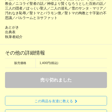
教会／ニコライ聖者の話／神様より賢くなろうとした百姓の話／
三人の隠者／ぼっくい聖人／二人の巡礼／雪のサンタ・マリア／
汚れなき恥辱／聖トマとバラモン僧／聖トマの殉教と十字架の不
思議／バルラームとヨサファット
あとがき
出典表
執筆者紹介
その他の詳細情報
販売価格
1,400円(税込)
売り切れました
この商品を友達に教える