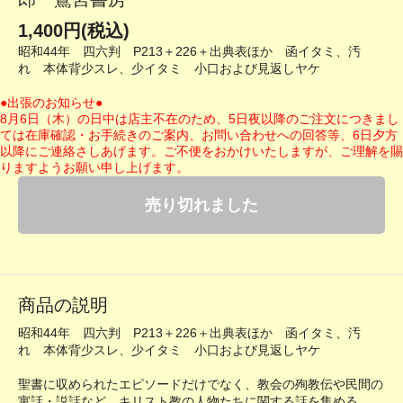
1,400円(税込)
昭和44年 四六判 P213＋226＋出典表ほか 函イタミ、汚
れ 本体背少スレ、少イタミ 小口および見返しヤケ
●出張のお知らせ●
8月6日（木）の日中は店主不在のため、5日夜以降のご注文につきまし
ては在庫確認・お手続きのご案内、お問い合わせへの回答等、6日夕方
以降にご連絡さしあげます。ご不便をおかけいたしますが、ご理解を賜
りますようお願い申し上げます。
売り切れました
商品の説明
昭和44年 四六判 P213＋226＋出典表ほか 函イタミ、汚
れ 本体背少スレ、少イタミ 小口および見返しヤケ
聖書に収められたエピソードだけでなく、教会の殉教伝や民間の
寓話・説話など、キリスト教の人物たちに関する話を集める。