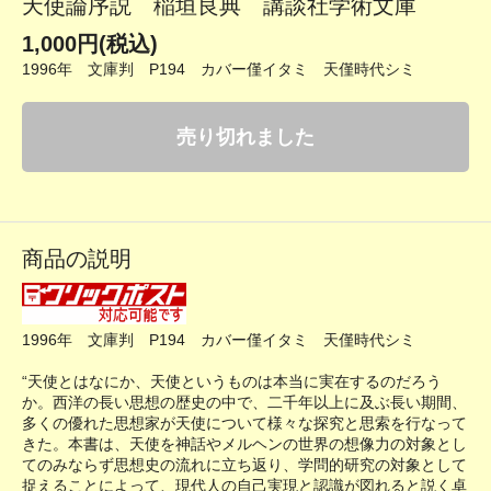
天使論序説 稲垣良典 講談社学術文庫
1,000円(税込)
1996年 文庫判 P194 カバー僅イタミ 天僅時代シミ
売り切れました
商品の説明
1996年 文庫判 P194 カバー僅イタミ 天僅時代シミ
“天使とはなにか、天使というものは本当に実在するのだろう
か。西洋の長い思想の歴史の中で、二千年以上に及ぶ長い期間、
多くの優れた思想家が天使について様々な探究と思索を行なって
きた。本書は、天使を神話やメルヘンの世界の想像力の対象とし
てのみならず思想史の流れに立ち返り、学問的研究の対象として
捉えることによって、現代人の自己実現と認識が図れると説く卓