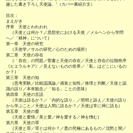
越した書き下ろし天使論。”（カバー裏紹介文）
目次：
まえがき
序章 天使とわれわれ
｛天使とは何か？／思想史における天使 ／メルヘンから学問
へ／「精神」について｝
第一章 天使の研究
｛天使学／サルの研究／心のための場所｝
第二章 天使の存在
｛「存在」の問題／聖書と天使の存在／天使と存在の位階秩序
《ヒエラルキア》／見えないものの世界／「私」はどこにいるの
か？｝
第三章 天使の知
｛思考実験／比較認識論／感覚と知性／推理と判断／天使と認
識の誤り／本有観念／「知る」ことの意味｝
第四章 天使の言語
｛天使は語るか？／「内的な語り」／照明と訴え／天使の語り
から学ぶこと／天使は人間に語るか？／天使は常に神に語る｝
第五章 天使の愛
｛天使と愛情／美と愛／神を愛する／神を憎む｝
第六章 天使の罪
｛天使と罪／罪とは何か？／悪の究極にあるもの／沈黙と闇／