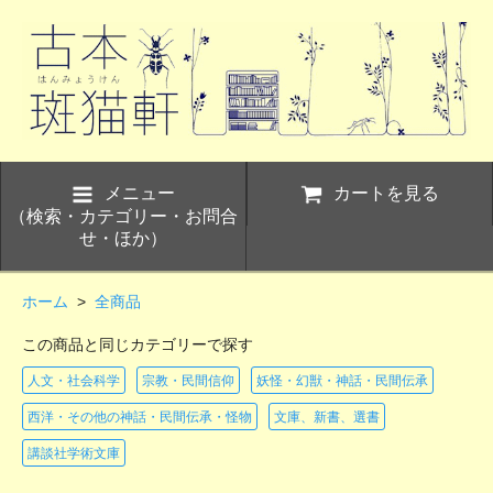
メニュー
カートを見る
（検索・カテゴリー・お問合
せ・ほか）
ホーム
>
全商品
この商品と同じカテゴリーで探す
人文・社会科学
宗教・民間信仰
妖怪・幻獣・神話・民間伝承
西洋・その他の神話・民間伝承・怪物
文庫、新書、選書
講談社学術文庫