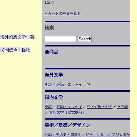
Cart
» カートの中身を見る
検索
海外幻想文学・芸
＞
・民間伝承・怪物
全商品
海外文学
小説
／
評論・エッセイ
／
詩
国内文学
小説
／
評論・エッセイ
／
詩・短歌・俳句
／
文芸誌
／
古典文学（近世以前）
美術／建築／デザイン
評論・美術史・図像学
／
絵画・写真・オブジェほか