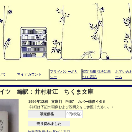
プライバシーポリ
特定商取引法に基
お問い合
いて
マイアカウント
シー
づく表記
ーム
エイツ 編訳：井村君江 ちくま文庫
1996年12刷 文庫判 P467 カバー端僅イタミ
↓詳細は下記の画像および説明文をご参照ください。↓
販売価格
0円(税込)
売り切れました