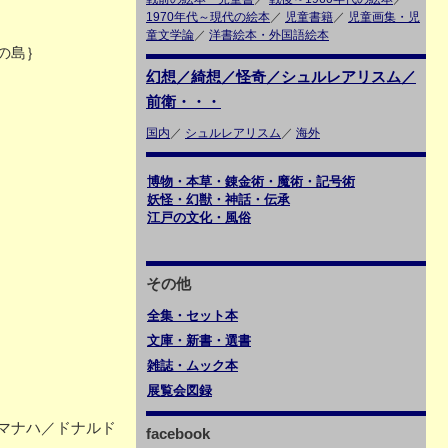
1970年代～現代の絵本
／
児童書籍
／
児童画集・児
童文学論
／
洋書絵本・外国語絵本
の島｝
幻想／綺想／怪奇／シュルレアリスム／
前衛・・・
国内
／
シュルレアリスム
／
海外
博物・本草・錬金術・魔術・記号術
妖怪・幻獣・神話・伝承
江戸の文化・風俗
その他
全集・セット本
文庫・新書・選書
雑誌・ムック本
展覧会図録
マナハ／ドナルド
facebook