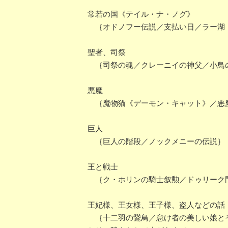
常若の国《テイル・ナ・ノグ》
｛オドノフー伝説／支払い日／ラー湖《
聖者、司祭
｛司祭の魂／クレーニイの神父／小鳥
悪魔
｛魔物猫《デーモン・キャット》／悪魔
巨人
｛巨人の階段／ノックメニーの伝説｝
王と戦士
｛ク・ホリンの騎士叙勲／ドゥリーク
王妃様、王女様、王子様、盗人などの話
｛十二羽の鵞鳥／怠け者の美しい娘とそ