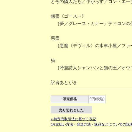
とその隣人たち／小がらす／コン・エー
幽霊《ゴースト》
｛夢／グレース・カナー／ティロンの伝
悪霊
｛悪魔《デヴィル》の水車小屋／ファ
猫
｛吟遊詩人シャンハンと猫の王／オウ
訳者あとがき
販売価格
0円(税込)
売り切れました
» 特定商取引法に基づく表記
(お支払い方法・発送方法・返品などについての説明