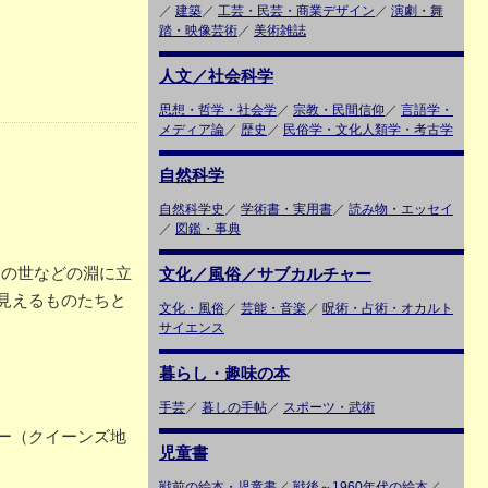
／
建築
／
工芸・民芸・商業デザイン
／
演劇・舞
踏・映像芸術
／
美術雑誌
人文／社会科学
思想・哲学・社会学
／
宗教・民間信仰
／
言語学・
メディア論
／
歴史
／
民俗学・文化人類学・考古学
自然科学
自然科学史
／
学術書・実用書
／
読み物・エッセイ
／
図鑑・事典
あの世などの淵に立
文化／風俗／サブカルチャー
見えるものたちと
文化・風俗
／
芸能・音楽
／
呪術・占術・オカルト
サイエンス
暮らし・趣味の本
手芸
／
暮しの手帖
／
スポーツ・武術
ー（クイーンズ地
児童書
戦前の絵本・児童書
／
戦後～1960年代の絵本
／