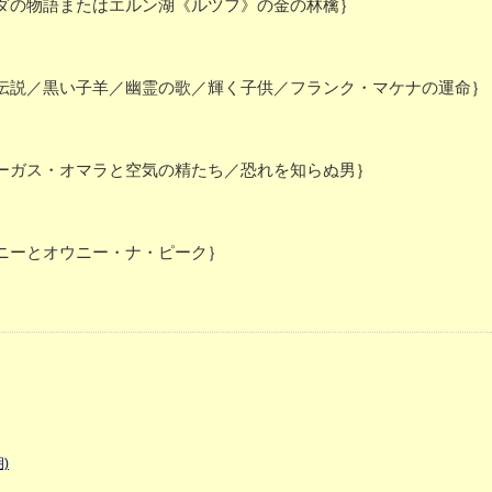
ダの物語またはエルン湖《ルツフ》の金の林檎｝
説／黒い子羊／幽霊の歌／輝く子供／フランク・マケナの運命｝
ーガス・オマラと空気の精たち／恐れを知らぬ男｝
ニーとオウニー・ナ・ピーク｝
)