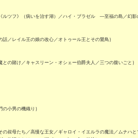
ルツフ》（病いを治す湖）／ハイ・ブラゼル ―至福の島／幻影
の話／レイル王の娘の改心／オトゥール王とその鵞鳥｝
との賭け／キャスリーン・オシェー伯爵夫人／三つの腹いごと｝
門の小男の機織り｝
の叔母たち／高慢な王女／ギャロイ・イエルラの魔法／ムナハと