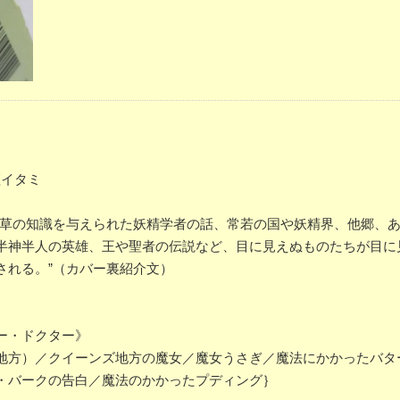
僅イタミ
薬草の知識を与えられた妖精学者の話、常若の国や妖精界、他郷、
半神半人の英雄、王や聖者の伝説など、目に見えぬものたちが目に
される。”（カバー裏紹介文）
ー・ドクター》
方）／クイーンズ地方の魔女／魔女うさぎ／魔法にかかったバタ
・バークの告白／魔法のかかったプディング｝