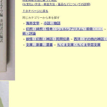
特定商取引法に基づく表記
(お支払い方法・発送方法・返品などについての説明)
ＴＯＰページに戻る
同じカテゴリーから本を探す
海外文学
小説・物語
＞
＞
幻想・綺想・怪奇・シュルレアリスム・前衛・・・
＞
術・評論
妖怪・幻獣・神話・民間伝承
西洋・その他の神話
＞
＞
文庫、新書、選書
ちくま文庫・ちくま学芸文庫
＞
＞