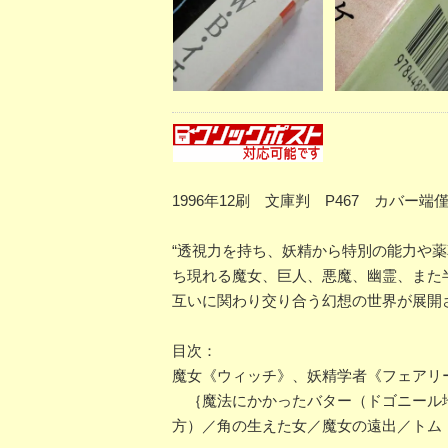
1996年12刷 文庫判 P467 カバー端
“透視力を持ち、妖精から特別の能力や
ち現れる魔女、巨人、悪魔、幽霊、また
互いに関わり交り合う幻想の世界が展開
目次：
魔女《ウィッチ》、妖精学者《フェアリ
｛魔法にかかったバター（ドゴニール地
方）／角の生えた女／魔女の遠出／トム