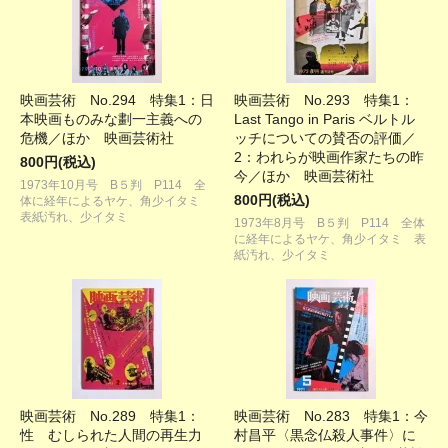
映画芸術 No.294 特集1：日
映画芸術 No.293 特集1：
本映画ものみな劃一主義への
Last Tango in Paris ベルトル
危機／ほか 映画芸術社
ッチについての賛否の評価／
2：われらが映画作家たちの昨
800円(税込)
今／ほか 映画芸術社
1973年10月号 B５判 P114 全
800円(税込)
体に経年によるヤケ、角少イタミ
表紙汚れ、少イタミ
1973年8月号 B５判 P114 全体
に経年によるヤケ、角少イタミ 表
紙汚れ、少イタミ
映画芸術 No.289 特集1：
映画芸術 No.283 特集1：今
性 むしられた人間の再生力
村昌平〈黒念仏殺人事件〉に