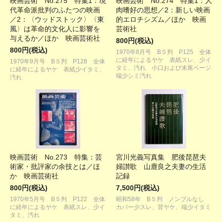
映画芸術 No.275 特集1：現
映画芸術 No.274 特集1：人
代革命派批判のふたつの映画
肉嗜好の思想／2：新しい映画
／2：〈ウッドストック〉〈東
的エロチシズム／ほか 映画
風〉は革命的文化人に影響を
芸術社
与えるか／ほか 映画芸術社
800円(税込)
800円(税込)
1970年8月号 B５判 P125 全体
に経年によるヤケ 表紙スレ、少イ
1970年9月号 B５判 P128 全体
タミ、汚れ 小口および末尾ページ
に経年によるヤケ 表紙少イタミ、
端少シミ汚れ
汚れ
映画芸術 No.273 特集：芸
宮川光義写真集 肥後琵琶夫
術家・批評家の余技とは／ほ
婦讃歌 山鹿良之夫妻の生活
か 映画芸術社
記録
800円(税込)
7,500円(税込)
1970年5月号 B５判 P122 全体
昭和58年 B５判 ノンブルなし
に経年によるヤケ 表紙スレ、少イ
カバー少スレ、背ヤケ、端少イタミ
タミ、汚れ