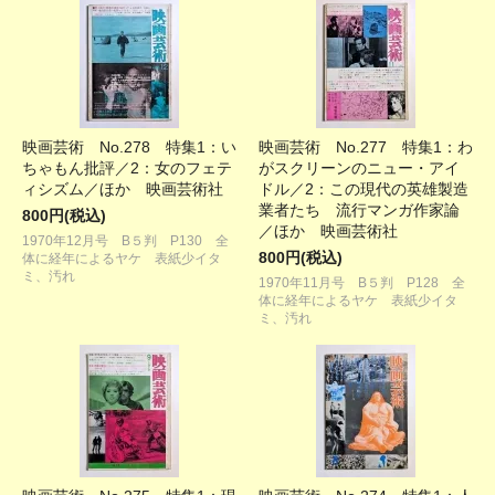
映画芸術 No.278 特集1：い
映画芸術 No.277 特集1：わ
ちゃもん批評／2：女のフェテ
がスクリーンのニュー・アイ
ィシズム／ほか 映画芸術社
ドル／2：この現代の英雄製造
業者たち 流行マンガ作家論
800円(税込)
／ほか 映画芸術社
1970年12月号 B５判 P130 全
800円(税込)
体に経年によるヤケ 表紙少イタ
ミ、汚れ
1970年11月号 B５判 P128 全
体に経年によるヤケ 表紙少イタ
ミ、汚れ