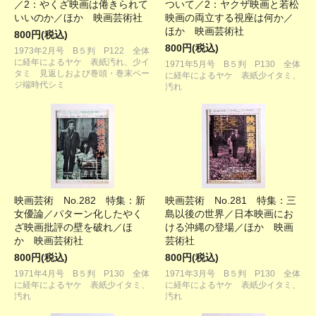
／2：やくざ映画は倦きられて
ついて／2：ヤクザ映画と若松
いいのか／ほか 映画芸術社
映画の両立する視座は何か／
ほか 映画芸術社
800円(税込)
800円(税込)
1973年2月号 B５判 P122 全体
に経年によるヤケ 表紙汚れ、少イ
1971年5月号 B５判 P130 全体
タミ 見返しおよび巻頭・巻末ペー
に経年によるヤケ 表紙少イタミ、
ジ端時代シミ
汚れ
映画芸術 No.282 特集：新
映画芸術 No.281 特集：三
女優論／パターン化したやく
島以後の世界／日本映画にお
ざ映画批評の壁を破れ／ほ
ける沖縄の登場／ほか 映画
か 映画芸術社
芸術社
800円(税込)
800円(税込)
1971年4月号 B５判 P130 全体
1971年3月号 B５判 P130 全体
に経年によるヤケ 表紙少イタミ、
に経年によるヤケ 表紙少イタミ、
汚れ
汚れ