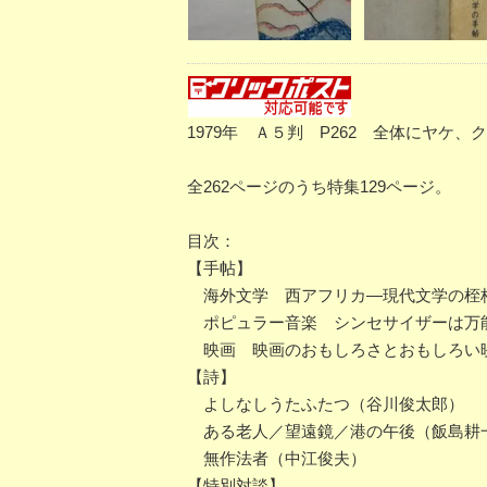
1979年 Ａ５判 P262 全体にヤケ、
全262ページのうち特集129ページ。
目次：
【手帖】
海外文学 西アフリカ―現代文学の桎
ポピュラー音楽 シンセサイザーは万
映画 映画のおもしろさとおもしろい
【詩】
よしなしうたふたつ（谷川俊太郎）
ある老人／望遠鏡／港の午後（飯島耕
無作法者（中江俊夫）
【特別対談】