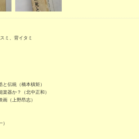
クスミ、背イタミ
梏と伝統（橋本槙矩）
能楽器か？（北中正和）
映画（上野昂志）
一）