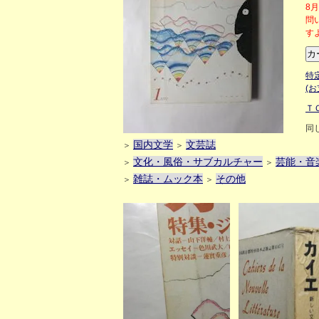
8
問
す
特
(
Ｔ
同
国内文学
文芸誌
＞
＞
文化・風俗・サブカルチャー
芸能・音
＞
＞
雑誌・ムック本
その他
＞
＞