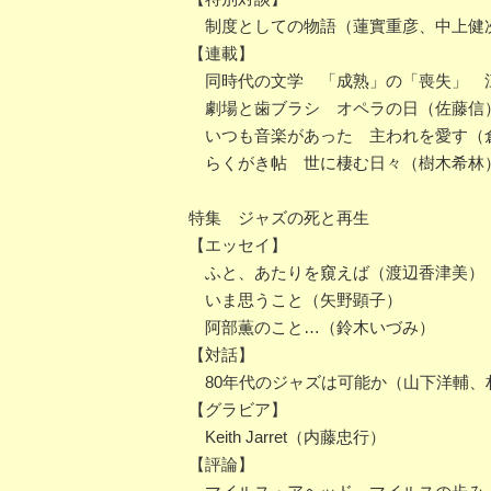
制度としての物語（蓮實重彦、中上健
【連載】
同時代の文学 「成熟」の「喪失」 
劇場と歯ブラシ オペラの日（佐藤信
いつも音楽があった 主われを愛す（
らくがき帖 世に棲む日々（樹木希林
特集 ジャズの死と再生
【エッセイ】
ふと、あたりを窺えば（渡辺香津美）
いま思うこと（矢野顕子）
阿部薫のこと…（鈴木いづみ）
【対話】
80年代のジャズは可能か（山下洋輔、
【グラビア】
Keith Jarret（内藤忠行）
【評論】