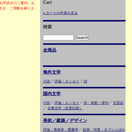
Cart
・お手続きのご案内、お
すが、ご理解を賜りま
» カートの中身を見る
検索
全商品
海外文学
小説
／
評論・エッセイ
／
詩
国内文学
小説
／
評論・エッセイ
／
詩・短歌・俳句
／
文芸誌
／
古典文学（近世以前）
美術／建築／デザイン
評論・美術史・図像学
／
絵画・写真・オブジェほか