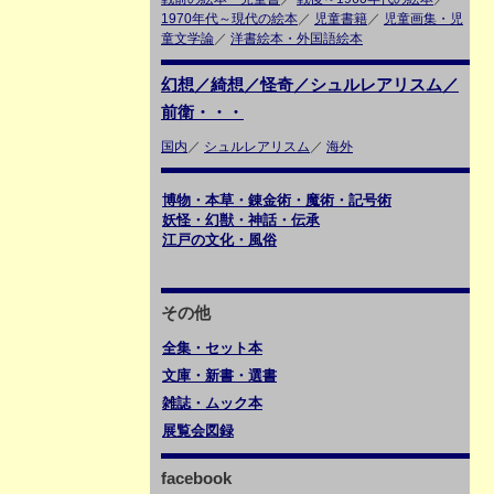
1970年代～現代の絵本
／
児童書籍
／
児童画集・児
童文学論
／
洋書絵本・外国語絵本
幻想／綺想／怪奇／シュルレアリスム／
前衛・・・
国内
／
シュルレアリスム
／
海外
博物・本草・錬金術・魔術・記号術
妖怪・幻獣・神話・伝承
江戸の文化・風俗
その他
全集・セット本
文庫・新書・選書
雑誌・ムック本
展覧会図録
facebook