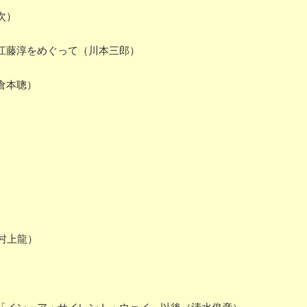
次）
江藤淳をめぐって（川本三郎）
）
倉本聰）
）
村上龍）