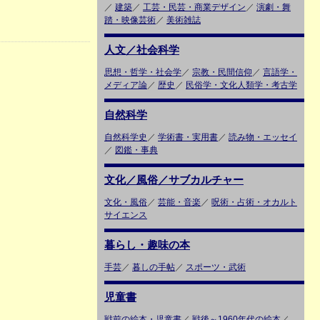
／
建築
／
工芸・民芸・商業デザイン
／
演劇・舞
踏・映像芸術
／
美術雑誌
人文／社会科学
思想・哲学・社会学
／
宗教・民間信仰
／
言語学・
メディア論
／
歴史
／
民俗学・文化人類学・考古学
自然科学
自然科学史
／
学術書・実用書
／
読み物・エッセイ
／
図鑑・事典
文化／風俗／サブカルチャー
文化・風俗
／
芸能・音楽
／
呪術・占術・オカルト
サイエンス
暮らし・趣味の本
手芸
／
暮しの手帖
／
スポーツ・武術
児童書
戦前の絵本・児童書
／
戦後～1960年代の絵本
／