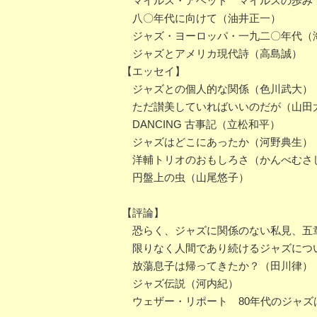
マイルス・アヘッド マイルスの歩み
八〇年代に向けて（油井正一）
ジャズ・ヨーロッパ・一九二〇年代（
ジャズとアメリカ現代詩（高島誠）
【エッセイ】
ジャズとの個人的な関係（色川武大）
ただ讃美していればいいのだが（山田
DANCING 古事記（立松和平）
ジャズはどこにあったか（河野典生）
洋輔トリオのおもしろさ（かんべむさ
円盤上の虫（山尾悠子）
【評論】
恐らく、ジャズに関係のない私見、五
限りなく人間であり続けるジャズにつ
放蕩息子は帰ってきたか？（田川律）
ジャズ伝説（河内紀）
ウェザー・リポート 80年代のジャズ