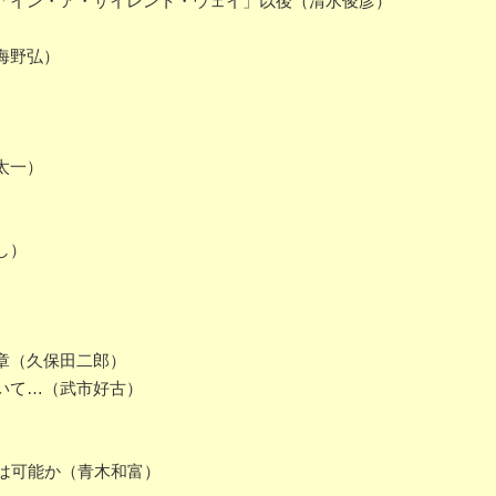
「イン・ア・サイレント・ウェイ」以後（清水俊彦）
海野弘）
太一）
し）
章（久保田二郎）
いて…（武市好古）
は可能か（青木和富）