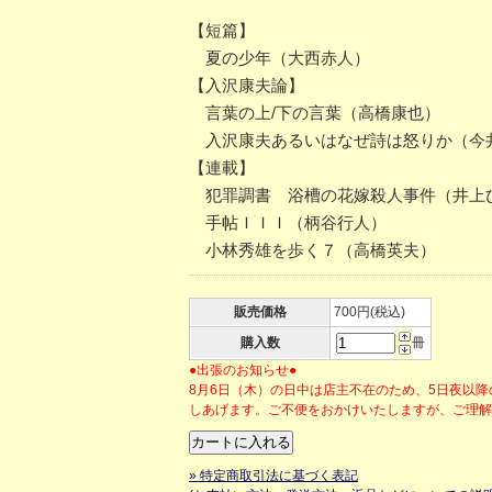
【短篇】
夏の少年（大西赤人）
【入沢康夫論】
言葉の上/下の言葉（高橋康也）
入沢康夫あるいはなぜ詩は怒りか（今
【連載】
犯罪調書 浴槽の花嫁殺人事件（井上
手帖ＩＩＩ（柄谷行人）
小林秀雄を歩く７（高橋英夫）
販売価格
700円(税込)
購入数
冊
●出張のお知らせ●
8月6日（木）の日中は店主不在のため、5日夜以
しあげます。ご不便をおかけいたしますが、ご理
» 特定商取引法に基づく表記