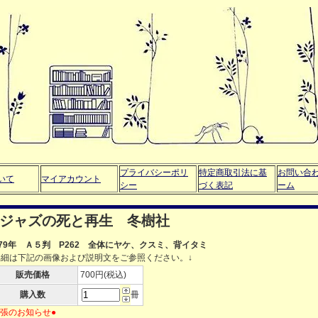
プライバシーポリ
特定商取引法に基
お問い合
いて
マイアカウント
シー
づく表記
ーム
：ジャズの死と再生 冬樹社
979年 Ａ５判 P262 全体にヤケ、クスミ、背イタミ
詳細は下記の画像および説明文をご参照ください。↓
販売価格
700円(税込)
購入数
冊
出張のお知らせ●