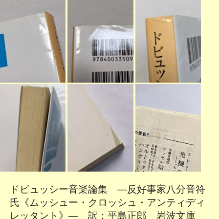
ドビュッシー音楽論集 ―反好事家八分音符
氏《ムッシュー・クロッシュ・アンティディ
レッタント》― 訳：平島正郎 岩波文庫