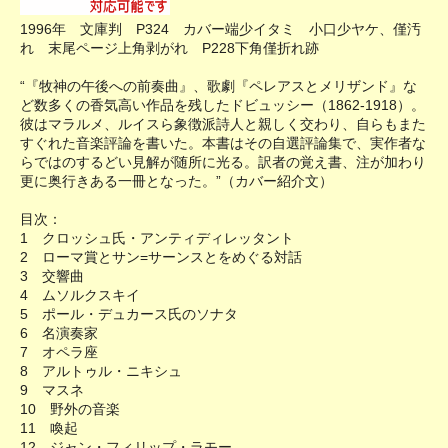
1996年 文庫判 P324 カバー端少イタミ 小口少ヤケ、僅汚
れ 末尾ページ上角剥がれ P228下角僅折れ跡
“『牧神の午後への前奏曲』、歌劇『ペレアスとメリザンド』な
ど数多くの香気高い作品を残したドビュッシー（1862-1918）。
彼はマラルメ、ルイスら象徴派詩人と親しく交わり、自らもまた
すぐれた音楽評論を書いた。本書はその自選評論集で、実作者な
らではのするどい見解が随所に光る。訳者の覚え書、注が加わり
更に奥行きある一冊となった。”（カバー紹介文）
目次：
1 クロッシュ氏・アンティディレッタント
2 ローマ賞とサン=サーンスとをめぐる対話
3 交響曲
4 ムソルクスキイ
5 ポール・デュカース氏のソナタ
6 名演奏家
7 オペラ座
8 アルトゥル・ニキシュ
9 マスネ
10 野外の音楽
11 喚起
12 ジャン・フィリップ・ラモー