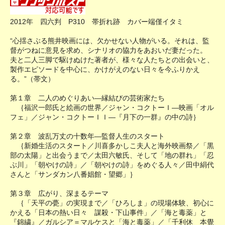
2012年 四六判 P310 帯折れ跡 カバー端僅イタミ
“心揺さぶる熊井映画には、欠かせない人物がいる。それは、監
督がつねに意見を求め、シナリオの協力をあおいだ妻だった。
夫と二人三脚で駆けぬけた著者が、様々な人たちとの出会いと、
製作エピソードを中心に、かけがえのない日々を今ふりかえ
る。”（帯文）
第１章 二人のめぐりあい―縁結びの芸術家たち
｛福沢一郎氏と絵画の世界／ジャン・コクトーＩ―映画「オル
フェ」／ジャン・コクトーＩＩ―『月下の一群』の中の詩｝
第２章 波乱万丈の十数年―監督人生のスタート
｛新婚生活のスタート／川喜多かしこ夫人と海外映画祭／「黒
部の太陽」と出会うまで／太田六敏氏、そして「地の群れ」「忍
ぶ川」「朝やけの詩」／「朝やけの詩」をめぐる人々／田中絹代
さんと「サンダカン八番娼館・望郷」｝
第３章 広がり、深まるテーマ
｛「天平の甍」の実現まで／「ひろしま」の現場体験、初心に
かえる「日本の熱い日々 謀殺・下山事件」／「海と毒薬」と
『錦繍』／ガルシア＝マルケスと「海と毒薬」／「千利休 本覺