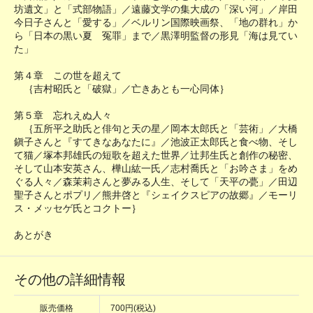
坊遺文」と「式部物語」／遠藤文学の集大成の「深い河」／岸田
今日子さんと「愛する」／ベルリン国際映画祭、「地の群れ」か
ら「日本の黒い夏 冤罪」まで／黒澤明監督の形見「海は見てい
た」
第４章 この世を超えて
｛吉村昭氏と「破獄」／亡きあとも一心同体｝
第５章 忘れえぬ人々
｛五所平之助氏と俳句と天の星／岡本太郎氏と「芸術」／大橋
鎭子さんと『すてきなあなたに』／池波正太郎氏と食べ物、そし
て猫／塚本邦雄氏の短歌を超えた世界／辻邦生氏と創作の秘密、
そして山本安英さん、樺山紘一氏／志村喬氏と「お吟さま」をめ
ぐる人々／森茉莉さんと夢みる人生、そして「天平の甍」／田辺
聖子さんとポプリ／熊井啓と『シェイクスピアの故郷』／モーリ
ス・メッセゲ氏とコクトー｝
あとがき
その他の詳細情報
販売価格
700円(税込)