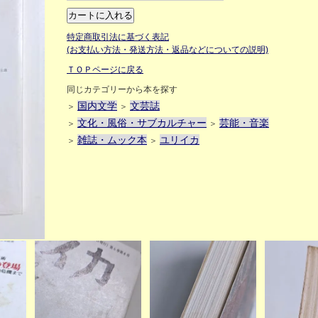
特定商取引法に基づく表記
(お支払い方法・発送方法・返品などについての説明)
ＴＯＰページに戻る
同じカテゴリーから本を探す
国内文学
文芸誌
＞
＞
文化・風俗・サブカルチャー
芸能・音楽
＞
＞
雑誌・ムック本
ユリイカ
＞
＞