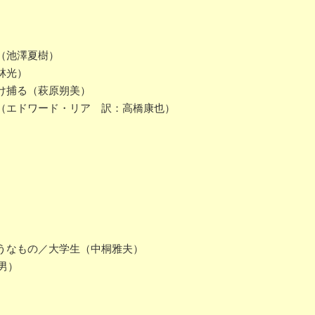
（池澤夏樹）
林光）
け捕る（萩原朔美）
（エドワード・リア 訳：高橋康也）
）
うなもの／大学生（中桐雅夫）
男）