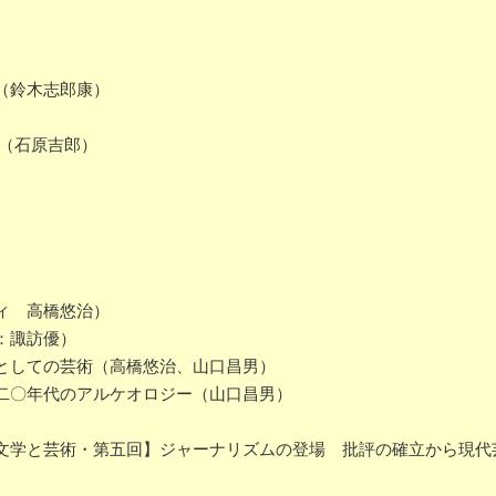
（鈴木志郎康）
（石原吉郎）
ィ 高橋悠治）
：諏訪優）
としての芸術（高橋悠治、山口昌男）
二〇年代のアルケオロジー（山口昌男）
文学と芸術・第五回】ジャーナリズムの登場 批評の確立から現代