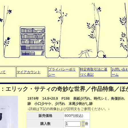
プライバシーポリ
特定商取引法に基
お問い合
いて
マイアカウント
シー
づく表記
ーム
特集：エリック・サティの奇妙な世界／作品特集／ほ
1974年 14.9×20.9 P198 表紙少汚れ、時代シミ、角僅折れ
跡 小口少ヤケ、少汚れ 末尾少剥がし跡
↓詳細は下記の画像および説明文をご参照ください。↓
販売価格
800円(税込)
購入数
冊