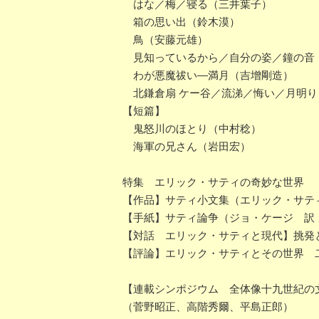
はな／梅／寝る（三井葉子）
箱の思い出（鈴木漠）
鳥（安藤元雄）
見知っているから／自分の姿／鐘の音
わが悪魔祓い―満月（吉增剛造）
北鎌倉扇 ケー谷／流涕／悔い／月明り
【短篇】
鬼怒川のほとり（中村稔）
海軍の兄さん（岩田宏）
特集 エリック・サティの奇妙な世界
【作品】サティ小文集（エリック・サテ
【手紙】サティ論争（ジョ・ケージ 訳
【対話 エリック・サティと現代】挑発
【評論】エリック・サティとその世界 
【連載シンポジウム 全体像十九世紀の
（菅野昭正、高階秀爾、平島正郎）