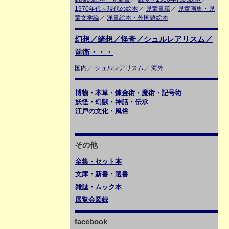
1970年代～現代の絵本
／
児童書籍
／
児童画集・児
童文学論
／
洋書絵本・外国語絵本
幻想／綺想／怪奇／シュルレアリスム／
前衛・・・
国内
／
シュルレアリスム
／
海外
博物・本草・錬金術・魔術・記号術
妖怪・幻獣・神話・伝承
江戸の文化・風俗
その他
全集・セット本
文庫・新書・選書
雑誌・ムック本
展覧会図録
facebook