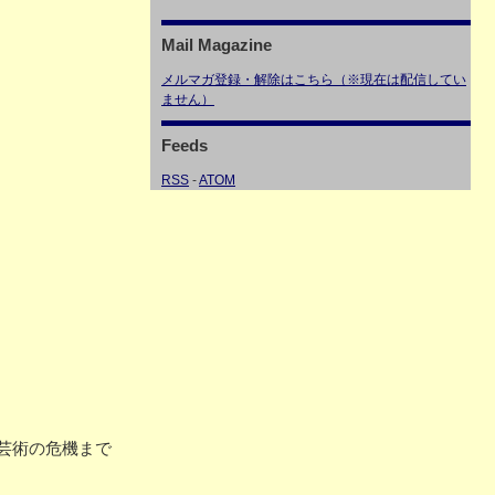
Mail Magazine
メルマガ登録・解除はこちら（※現在は配信してい
ません）
Feeds
RSS
-
ATOM
芸術の危機まで