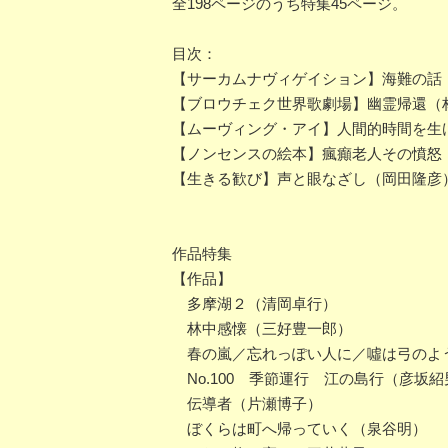
全198ページのうち特集45ページ。
目次：
【サーカムナヴィゲイション】海難の話
【ブロウチェク世界歌劇場】幽霊帰還（
【ムーヴィング・アイ】人間的時間を生
【ノンセンスの絵本】瘋癲老人その憤怒
【生きる歓び】声と眼なざし（岡田隆彦
作品特集
【作品】
多摩湖２（清岡卓行）
林中感懐（三好豊一郎）
春の嵐／忘れっぽい人に／噓は弓のよ
No.100 季節運行 江の島行（彦坂紹
伝導者（片瀬博子）
ぼくらは町へ帰っていく（泉谷明）