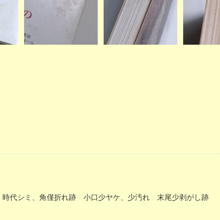
表紙少汚れ、時代シミ、角僅折れ跡 小口少ヤケ、少汚れ 末尾少剥がし跡