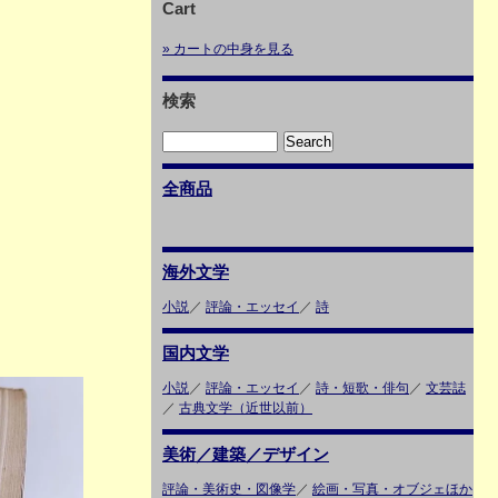
Cart
» カートの中身を見る
検索
全商品
海外文学
小説
／
評論・エッセイ
／
詩
国内文学
小説
／
評論・エッセイ
／
詩・短歌・俳句
／
文芸誌
／
古典文学（近世以前）
美術／建築／デザイン
評論・美術史・図像学
／
絵画・写真・オブジェほか