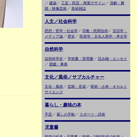
／
建築
／
工芸・民芸・商業デザイン
／
演劇・舞
踏・映像芸術
／
美術雑誌
人文／社会科学
思想・哲学・社会学
／
宗教・民間信仰
／
言語学・
メディア論
／
歴史
／
民俗学・文化人類学・考古学
自然科学
自然科学史
／
学術書・実用書
／
読み物・エッセイ
／
図鑑・事典
文化／風俗／サブカルチャー
文化・風俗
／
芸能・音楽
／
呪術・占術・オカルト
サイエンス
暮らし・趣味の本
手芸
／
暮しの手帖
／
スポーツ・武術
児童書
戦前の絵本・児童書
／
戦後～1960年代の絵本
／