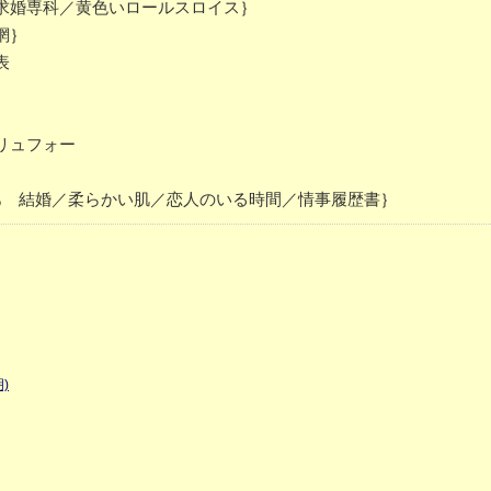
求婚専科／黄色いロールスロイス｝
網｝
表
リュフォー
あゝ結婚／柔らかい肌／恋人のいる時間／情事履歴書｝
)