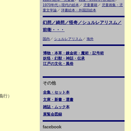
1970年代～現代の絵本
／
児童書籍
／
児童画集・児
童文学論
／
洋書絵本・外国語絵本
幻想／綺想／怪奇／シュルレアリスム／
前衛・・・
国内
／
シュルレアリスム
／
海外
博物・本草・錬金術・魔術・記号術
妖怪・幻獣・神話・伝承
江戸の文化・風俗
その他
全集・セット本
義行）
文庫・新書・選書
雑誌・ムック本
展覧会図録
facebook