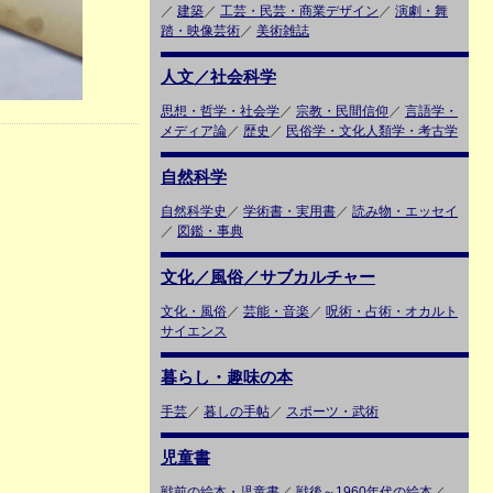
／
建築
／
工芸・民芸・商業デザイン
／
演劇・舞
踏・映像芸術
／
美術雑誌
人文／社会科学
思想・哲学・社会学
／
宗教・民間信仰
／
言語学・
メディア論
／
歴史
／
民俗学・文化人類学・考古学
自然科学
自然科学史
／
学術書・実用書
／
読み物・エッセイ
／
図鑑・事典
文化／風俗／サブカルチャー
文化・風俗
／
芸能・音楽
／
呪術・占術・オカルト
サイエンス
暮らし・趣味の本
手芸
／
暮しの手帖
／
スポーツ・武術
児童書
戦前の絵本・児童書
／
戦後～1960年代の絵本
／