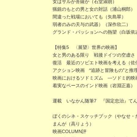
女はサルか菩薩か（石堂淑朗）
猟銃のもとの男と女の対話（浦山桐郎）
間違った戦場においても（矢島翠）
弱者のみの天与の武器）（深作欣二）
グランド・パッションへの熱望（白坂依
【特集5 〈展望〉世界の映画】
女と男のある限り 戦後ドイツの空虚さ
復活 最近のソビエト映画を考える（佐
アクション映画 “追跡と冒険もの”と推
映画におけるソドミズム ―ソドミ的映
着実なペースのインド映画（岩淵正嘉）
運載 いなかん随筆7 『国定忠治』て
ぼくのシネ・スケッチブック（やなせ・
まんが（高りょう）
映画COLUMN評