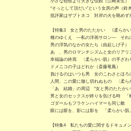
小さな怨恨より大きな信頼（江崎実生）
“そっとして頂だい”という女房の声（鈴
批評家はザブトネコ 対岸の火を眺めず
【特集3 女と男のたたかい 《柔らか
種のゆくえ ―私の洋画サロン― それ
男の浮気のなかの女たち（由起しげ子）
あゝ、男のロマンチシズムと女のリアリ
幸福論の終焉 〈柔らかい肌）の手ざわ
ドメニコの子はどれか（斎藤竜鳳）
負けるのはいつも男 女のこわさとほろ
人間、この愛に徹し切れぬもの 〈柔ら
「あゝ結婚」の周辺 “女と男のたたかい
男と女のセックスが終りを告げる時 「
ゴダールもフラケンハイマーも同じ敵 
眼には眼を、影には影を 「柔らかい肌
【特集4 私たちの愛に関するドキュメ