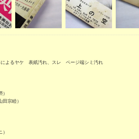
に経年によるヤケ 表紙汚れ、スレ ページ端シミ汚れ
摂）
山田宗睦）
ニ）