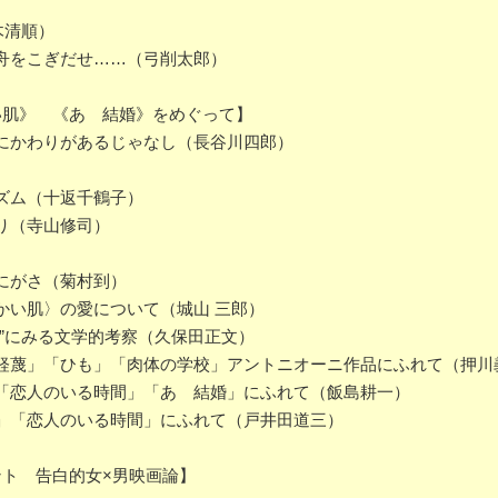
木清順）
舟をこぎだせ……（弓削太郎）
い肌》 《あゝ結婚》をめぐって】
にかわりがあるじゃなし（長谷川四郎）
ズム（十返千鶴子）
り（寺山修司）
にがさ（菊村到）
かい肌〉の愛について（城山 三郎）
”にみる文学的考察（久保田正文）
軽蔑」「ひも」「肉体の学校」アントニオーニ作品にふれて（押川
「恋人のいる時間」「あゝ結婚」にふれて（飯島耕一）
」「恋人のいる時間」にふれて（戸井田道三）
ント 告白的女×男映画論】