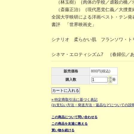
（林玉樹）｛肉体の学校／虐殺の橋／
（斎藤正治）｛現代悪党仁義／大捜査
全国大学映研による洋画ベスト・テン発
書評 「世界映画史」
シナリオ 柔らかい肌 フランソワ・ト
シネマ・エロティシズム7 ｛春婦伝／
販売価格
800円(税込)
購入数
冊
» 特定商取引法に基づく表記
(お支払い方法・発送方法・返品などについての説明
この商品について問い合わせる
この商品を友達に教える
買い物を続ける