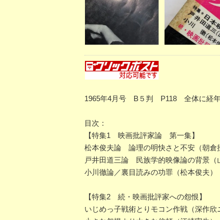
1965年4月号 B５判 P118 全体
目次：
【特集1 映画批評家論 第一集】
松本俊夫論 論理の明快さと不安（朝倉
戸井田道三論 民族学的映像論の背景（
小川徹論／裏目読みの功罪（松本俊夫）
【特集2 続・映画批評家への怨恨】
いじめっ子戦術とりモコン作戦（深作欣