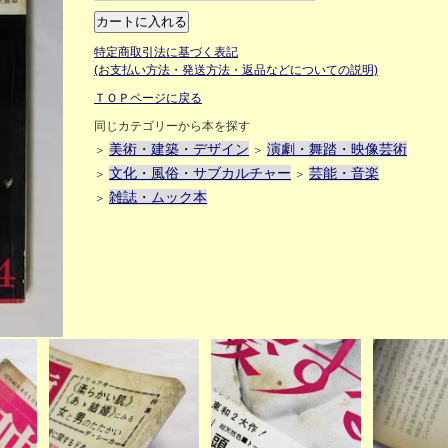
特定商取引法に基づく表記
(お支払い方法・発送方法・返品などについての説明)
ＴＯＰページに戻る
同じカテゴリーから本を探す
美術・建築・デザイン
演劇・舞踏・映像芸術
＞
＞
文化・風俗・サブカルチャー
芸能・音楽
＞
＞
雑誌・ムック本
＞