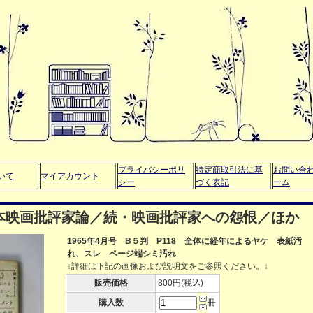
プライバシーポリ
特定商取引法に基
お問い合
いて
マイアカウント
シー
づく表記
ーム
：日本映画批評家論／続・映画批評家への怨恨／ほか
1965年4月号 B５判 P118 全体に経年によるヤケ 表紙汚
れ、スレ ページ端シミ汚れ
↓詳細は下記の画像および説明文をご参照ください。↓
販売価格
800円(税込)
購入数
冊