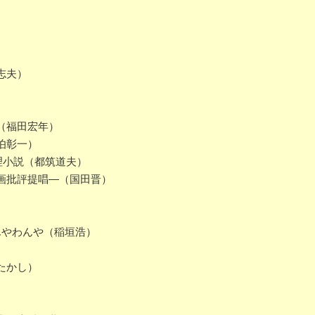
志夫）
（福田宏年）
伯彰一）
理小説（都筑道夫）
画批評提唱―（国田晋）
んやわんや（稲垣浩）
たかし）