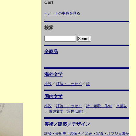
Cart
» カートの中身を見る
検索
全商品
海外文学
小説
／
評論・エッセイ
／
詩
国内文学
小説
／
評論・エッセイ
／
詩・短歌・俳句
／
文芸誌
／
古典文学（近世以前）
美術／建築／デザイン
評論・美術史・図像学
／
絵画・写真・オブジェほか