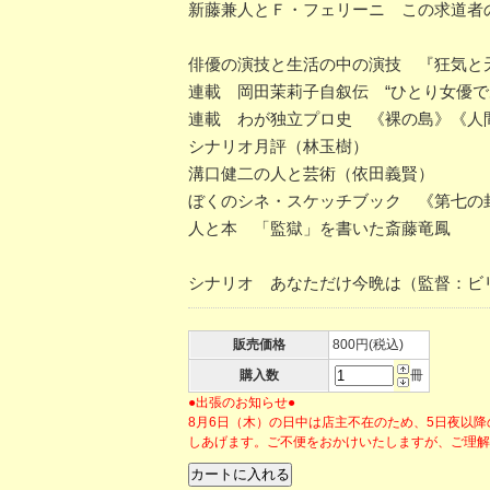
新藤兼人とＦ・フェリーニ この求道者
俳優の演技と生活の中の演技 『狂気と
連載 岡田茉莉子自叙伝 “ひとり女優で
連載 わが独立プロ史 《裸の島》《人
シナリオ月評（林玉樹）
溝口健二の人と芸術（依田義賢）
ぼくのシネ・スケッチブック 《第七の
人と本 「監獄」を書いた斎藤竜鳳
シナリオ あなただけ今晩は（監督：ビリ
販売価格
800円(税込)
購入数
冊
●出張のお知らせ●
8月6日（木）の日中は店主不在のため、5日夜以
しあげます。ご不便をおかけいたしますが、ご理