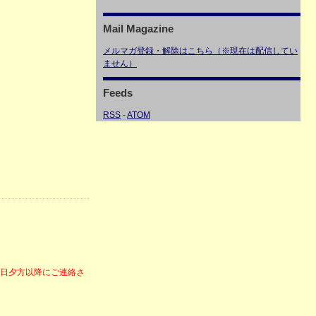
Mail Magazine
メルマガ登録・解除はこちら（※現在は配信してい
ません）
Feeds
RSS
-
ATOM
6日夕方以降にご連絡さ