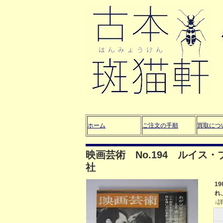
ホーム
ご注文の手順
買取につ
映画芸術 No.194 ルイ
社
1
れ
↓