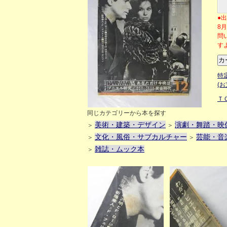
●
8
問
す
特
(
Ｔ
同じカテゴリーから本を探す
美術・建築・デザイン
演劇・舞踏・映
＞
＞
文化・風俗・サブカルチャー
芸能・音
＞
＞
雑誌・ムック本
＞