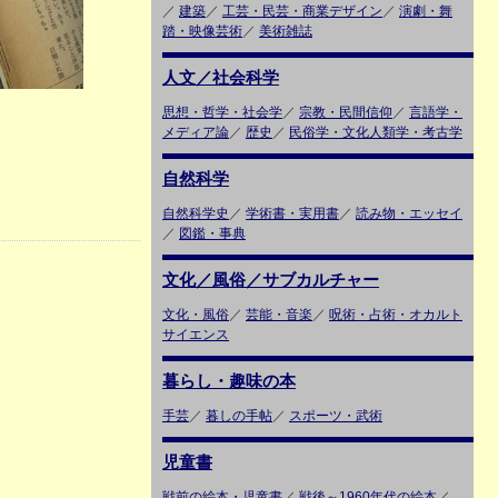
／
建築
／
工芸・民芸・商業デザイン
／
演劇・舞
踏・映像芸術
／
美術雑誌
人文／社会科学
思想・哲学・社会学
／
宗教・民間信仰
／
言語学・
メディア論
／
歴史
／
民俗学・文化人類学・考古学
自然科学
自然科学史
／
学術書・実用書
／
読み物・エッセイ
／
図鑑・事典
文化／風俗／サブカルチャー
文化・風俗
／
芸能・音楽
／
呪術・占術・オカルト
サイエンス
暮らし・趣味の本
手芸
／
暮しの手帖
／
スポーツ・武術
児童書
戦前の絵本・児童書
／
戦後～1960年代の絵本
／