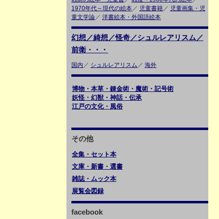
1970年代～現代の絵本
／
児童書籍
／
児童画集・児
童文学論
／
洋書絵本・外国語絵本
幻想／綺想／怪奇／シュルレアリスム／
前衛・・・
国内
／
シュルレアリスム
／
海外
博物・本草・錬金術・魔術・記号術
妖怪・幻獣・神話・伝承
江戸の文化・風俗
その他
全集・セット本
文庫・新書・選書
雑誌・ムック本
展覧会図録
facebook