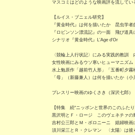
マスコミはどのような映画評を流してい
【ルイス・ブニェル研究】
『黄金時代』は何を描いたか 昆虫学者
『ロビンソン漂流記』の一面 飛び道具
シナリオ『黄金時代』L'Age d'Or
〈競輪上人行状記〉にみる実践的教訓 
女性映画にみるウソ寒いヒューマニズム
水上勉原作「越前竹人形」「五番町夕霧
「母」（新藤兼人）は何を描いたか（小
プレスリー映画のゆくさき（深沢七郎）
【特集 続“ニッポンと世界のこのふたり
黒沢明とＦ・ロージ このヴェネチァの
吉村公三郎とＭ・ボロニーニ 娼婦映画
須川栄三とＲ・クレマン 〈太陽〉は彼