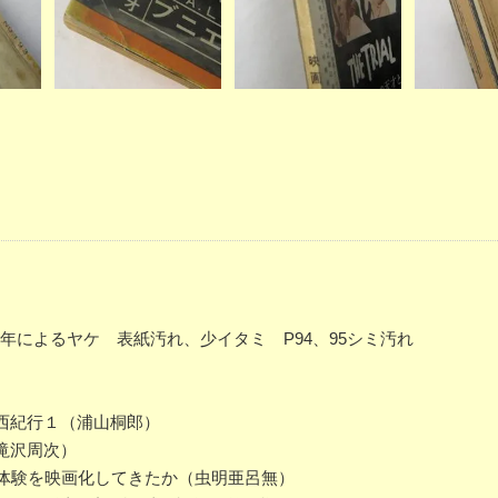
に経年によるヤケ 表紙汚れ、少イタミ P94、95シミ汚れ
西紀行１（浦山桐郎）
滝沢周次）
う体験を映画化してきたか（虫明亜呂無）