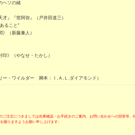
のヘソの緒
天才』『世阿弥』（戸井田道三）
あること”
間》（新藤兼人）
封印》（やなせ・たかし）
ー・ワイルダー 脚本：Ｉ.Ａ.Ｌ.ダイアモンド）
降のご注文につきましては在庫確認・お手続きのご案内、お問い合わせへの回答等、
解を賜りますようお願い申し上げます。