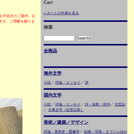
Cart
» カートの中身を見る
・お手続きのご案内、お
すが、ご理解を賜りま
検索
全商品
海外文学
小説
／
評論・エッセイ
／
詩
国内文学
小説
／
評論・エッセイ
／
詩・短歌・俳句
／
文芸誌
／
古典文学（近世以前）
美術／建築／デザイン
評論・美術史・図像学
／
絵画・写真・オブジェほか