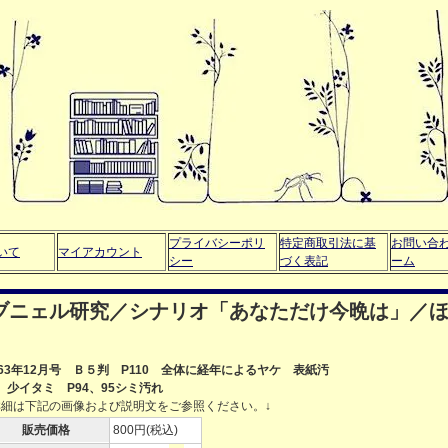
プライバシーポリ
特定商取引法に基
お問い合
いて
マイアカウント
シー
づく表記
ーム
ス・ブニェル研究／シナリオ「あなただけ今晩は」／
963年12月号 Ｂ５判 P110 全体に経年によるヤケ 表紙汚
、少イタミ P94、95シミ汚れ
詳細は下記の画像および説明文をご参照ください。↓
販売価格
800円(税込)