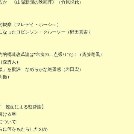
るか 《山陽新聞の映画評》（竹原悦代）
的観察（フレデイ・ホーシュ）
になったロビンソン・クルーソー（野田真吉）
内的構造改革論は“乞食の二点張り”だ！（斎藤竜鳳）
（森秀人）
楼」を批評 なめらかな絶望感（岩田宏）
川徹）
” 覆面による監督論】
輝ける星
について
らに何をもたらしたのか