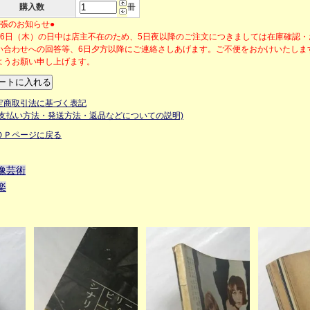
購入数
冊
出張のお知らせ●
月6日（木）の日中は店主不在のため、5日夜以降のご注文につきましては在庫確認
い合わせへの回答等、6日夕方以降にご連絡さしあげます。ご不便をおかけいたしま
ようお願い申し上げます。
定商取引法に基づく表記
お支払い方法・発送方法・返品などについての説明)
ＯＰページに戻る
像芸術
楽