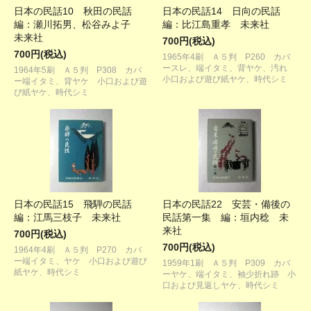
日本の民話10 秋田の民話
日本の民話14 日向の民話
編：瀬川拓男、松谷みよ子
編：比江島重孝 未来社
未来社
700円(税込)
700円(税込)
1965年4刷 Ａ５判 P260 カバ
ースレ、端イタミ、背ヤケ、汚れ
1964年5刷 Ａ５判 P308 カバ
小口および遊び紙ヤケ、時代シミ
ー端イタミ、背ヤケ 小口および遊
び紙ヤケ、時代シミ
日本の民話15 飛騨の民話
日本の民話22 安芸・備後の
編：江馬三枝子 未来社
民話第一集 編：垣内稔 未
来社
700円(税込)
700円(税込)
1964年4刷 Ａ５判 P270 カバ
ー端イタミ、ヤケ 小口および遊び
1959年1刷 Ａ５判 P309 カバ
紙ヤケ、時代シミ
ーヤケ、端イタミ、袖少折れ跡 小
口および見返しヤケ、時代シミ