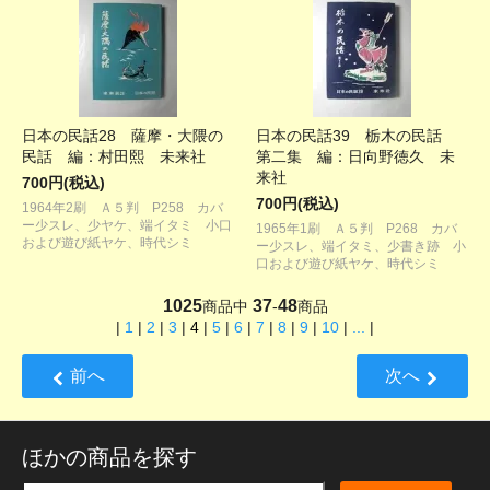
日本の民話28 薩摩・大隈の
日本の民話39 栃木の民話
民話 編：村田熙 未来社
第二集 編：日向野徳久 未
来社
700円(税込)
700円(税込)
1964年2刷 Ａ５判 P258 カバ
ー少スレ、少ヤケ、端イタミ 小口
1965年1刷 Ａ５判 P268 カバ
および遊び紙ヤケ、時代シミ
ー少スレ、端イタミ、少書き跡 小
口および遊び紙ヤケ、時代シミ
1025
37
48
商品中
-
商品
|
1
|
2
|
3
|
4
|
5
|
6
|
7
|
8
|
9
|
10
|
...
|
前へ
次へ
ほかの商品を探す