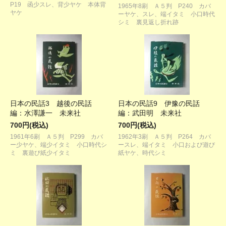
P19 函少スレ、背少ヤケ 本体背
1965年8刷 Ａ５判 P240 カバ
ヤケ
ーヤケ、スレ、端イタミ 小口時代
シミ 裏見返し折れ跡
日本の民話3 越後の民話
日本の民話9 伊豫の民話
編：水澤謙一 未来社
編：武田明 未来社
700円(税込)
700円(税込)
1961年6刷 Ａ５判 P299 カバ
1962年3刷 Ａ５判 P264 カバ
ー少ヤケ、端少イタミ 小口時代シ
ースレ、端イタミ 小口および遊び
ミ 裏遊び紙少イタミ
紙ヤケ、時代シミ