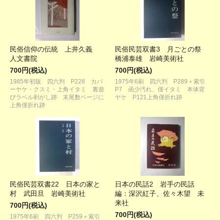
民俗信仰の伝統 上井久義
民俗民芸双書3 月ごとの祭
人文書院
橋浦泰雄 岩崎美術社
700円(税込)
700円(税込)
1985年初版 四六判 P228 カバ
1975年6刷 四六判 P289＋索引
ーヤケ・クスミ・上角イタミ 裏遊
P7 函少汚れ、僅イタミ 本体背
びラベル剥がし跡 末尾数ページに
ヤケ P121上角僅折れ跡
上角僅折れ跡
民俗民芸双書22 日本の家と
日本の民話2 岩手の民話
村 武田旦 岩崎美術社
編：深沢紅子、佐々木望 未
来社
700円(税込)
700円(税込)
1975年6刷 四六判 P259＋索引