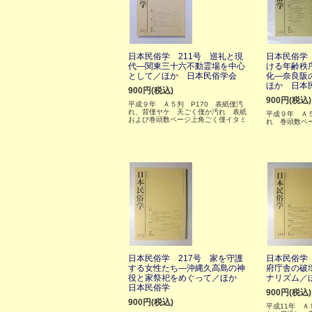
日本民俗学 211号 巡礼と現
日本民俗学 
代―関東三十六不動霊場を中心
ける年齢秩
として／ほか 日本民俗学会
化―奈良阪
ほか 日本
900円(税込)
900円(税込)
平成９年 Ａ５判 P170 表紙僅汚
れ、背僅ヤケ 天ごく僅か汚れ 表紙
平成９年 Ａ５
および巻頭数ページ上角ごく僅イタミ
れ 巻頭数ペ
日本民俗学 217号 家を守護
日本民俗学 
する女性たち―沖縄久高島の神
府庁舎の破
役と家祭祀をめぐって／ほか
ナリズム／
日本民俗学
900円(税込)
900円(税込)
平成11年 Ａ