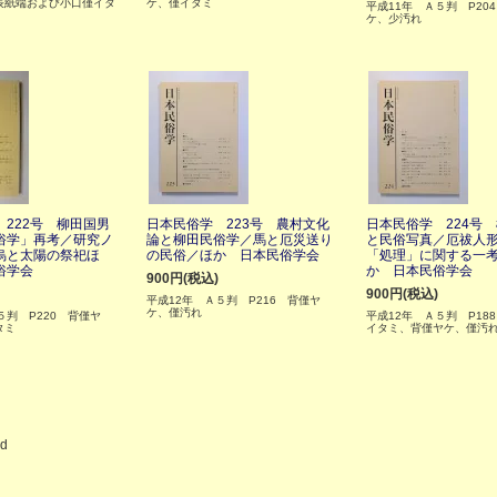
表紙端および小口僅イタ
ケ、僅イタミ
平成11年 Ａ５判 P20
ケ、少汚れ
222号 柳田国男
日本民俗学 223号 農村文化
日本民俗学 224号
俗学」再考／研究ノ
論と柳田民俗学／馬と厄災送り
と民俗写真／厄祓人
烏と太陽の祭祀ほ
の民俗／ほか 日本民俗学会
「処理」に関する一
俗学会
か 日本民俗学会
900円(税込)
900円(税込)
平成12年 Ａ５判 P216 背僅ヤ
ケ、僅汚れ
５判 P220 背僅ヤ
平成12年 Ａ５判 P18
タミ
イタミ、背僅ヤケ、僅汚
ed