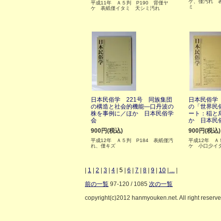
ケ、僅汚れ 
平成11年 Ａ５判 P190 背僅ヤ
ミ
ケ 表紙僅イタミ 天シミ汚れ
日本民俗学 221号 同族集団
日本民俗学 
の構造と社会的機能―口丹波の
の「世界民
株を事例に／ほか 日本民俗学
ート：稲と
会
か 日本民
900円(税込)
900円(税込)
平成12年 Ａ５判 P184 表紙僅汚
平成12年 Ａ
れ、僅キズ
ケ 小口少イ
|
1
|
2
|
3
|
4
|
5
|
6
|
7
|
8
|
9
|
10
|
...
|
前の一覧
97-120 / 1085
次の一覧
copyright(c)2012 hanmyouken.net. All right reserv