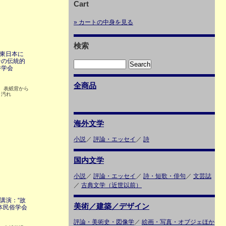
Cart
» カートの中身を見る
検索
 東日本に
チの伝統的
俗学会
全商品
2 表紙背から
ミ汚れ
海外文学
小説
／
評論・エッセイ
／
詩
国内文学
小説
／
評論・エッセイ
／
詩・短歌・俳句
／
文芸誌
／
古典文学（近世以前）
講演：“故
美術／建築／デザイン
本民俗学会
評論・美術史・図像学
／
絵画・写真・オブジェほか