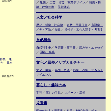
6 表紙僅汚
／
建築
／
工芸・民芸・商業デザイン
／
演劇・舞
ミ
踏・映像芸術
／
美術雑誌
人文／社会科学
思想・哲学・社会学
／
宗教・民間信仰
／
言語学・
メディア論
／
歴史
／
民俗学・文化人類学・考古学
自然科学
自然科学史
／
学術書・実用書
／
読み物・エッセイ
／
図鑑・事典
 特集：地
文化／風俗／サブカルチャー
ほか 日本
文化・風俗
／
芸能・音楽
／
呪術・占術・オカルト
サイエンス
0 表紙背僅ヤ
暮らし・趣味の本
手芸
／
暮しの手帖
／
スポーツ・武術
児童書
戦前の絵本・児童書
／
戦後～1960年代の絵本
／