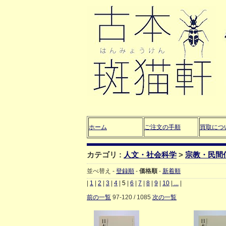
ホーム
ご注文の手順
買取につ
カテゴリ :
人文・社会科学
>
宗教・民間
並べ替え -
登録順
-
価格順
-
新着順
|
1
|
2
|
3
|
4
|
5
|
6
|
7
|
8
|
9
|
10
|
...
|
前の一覧
97-120 / 1085
次の一覧