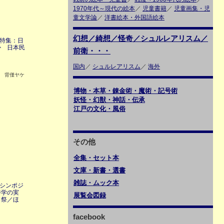
1970年代～現代の絵本
／
児童書籍
／
児童画集・児
童文学論
／
洋書絵本・外国語絵本
幻想／綺想／怪奇／シュルレアリスム／
 特集：日
か 日本民
前衛・・・
国内
／
シュルレアリスム
／
海外
0 背僅ヤケ
博物・本草・錬金術・魔術・記号術
妖怪・幻獣・神話・伝承
江戸の文化・風俗
その他
全集・セット本
文庫・新書・選書
雑誌・ムック本
 シンポジ
俗学の実
展覧会図録
と祭／ほ
facebook