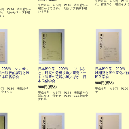
平成８年 Ａ５判 P15
れ、背僅ヤケ、端僅イタ
平成８年 Ａ５判 P146 表紙背から
端にかけて僅ヤケ 地および表紙下端
判 P244 表紙背から
シミ汚れ
ヤケ 地からページ下端
汚れ
208号 シンポジ
日本民俗学 209号 「ふるさ
日本民俗学 210号
館の現代的課題と展
と」研究の分析視角／研究ノー
域開発と民俗変化／
日本民俗学会
ト：筑豊の芝居小屋／ほか 日
民俗学会
本民俗学会
900円(税込)
900円(税込)
判 P186 表紙少汚
平成９年 Ａ５判 P16
、少イタミ
ケ
平成９年 Ａ５判 P178 表紙背から
端にかけて僅ヤケ P169～172上角少
折れ跡