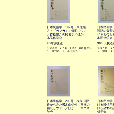
日本民俗学 197号 東北地
日本民俗学 
方・『カマガミ』仮面について
説話の分類
／赤松啓介の民俗学／ほか 日
イネとの相
本民俗学会
本民俗学会
900円(税込)
900円(税込)
平成６年 Ａ５判 P178 表紙背僅ヤ
平成６年 Ａ５
ケ、僅汚れ 天・小口僅汚れ
ケ、端僅イタ
日本民俗学 203号 模擬山習
日本民俗学 
俗からみた岩木山信仰／嘉祥の
ける民俗宗
儀礼とウドン／ほか 日本民俗
げる巫女の
学会
俗学会