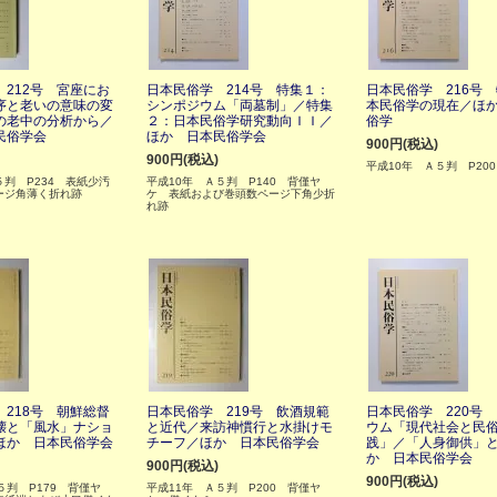
212号 宮座にお
日本民俗学 214号 特集１：
日本民俗学 216号
序と老いの意味の変
シンポジウム「両墓制」／特集
本民俗学の現在／ほ
の老中の分析から／
２：日本民俗学研究動向ＩＩ／
俗学
民俗学会
ほか 日本民俗学会
900円(税込)
900円(税込)
平成10年 Ａ５判 P20
判 P234 表紙少汚
平成10年 Ａ５判 P140 背僅ヤ
ージ角薄く折れ跡
ケ 表紙および巻頭数ページ下角少折
れ跡
218号 朝鮮総督
日本民俗学 219号 飲酒規範
日本民俗学 220号
壊と「風水」ナショ
と近代／来訪神慣行と水掛けモ
ウム「現代社会と民
ほか 日本民俗学会
チーフ／ほか 日本民俗学会
践」／「人身御供」
か 日本民俗学会
900円(税込)
900円(税込)
５判 P179 背僅ヤ
平成11年 Ａ５判 P200 背僅ヤ