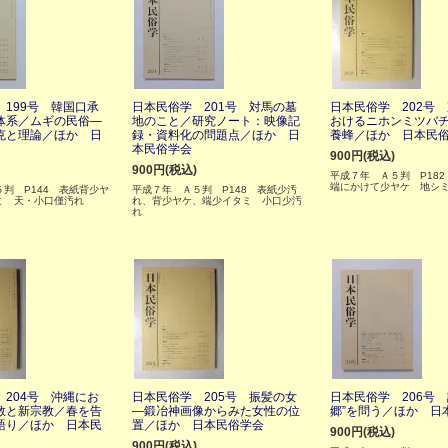
199号 韓国口承
日本民俗学 201号 対馬の墓
日本民俗学 202号
体系／ムギの民俗―
地のこと／研究ノート：映像記
おけるニホンミツバ
克と理論／ほか 日
録・資料化の問題点／ほか 日
養蜂／ほか 日本民
本民俗学会
900円(税込)
900円(税込)
平成７年 Ａ５判 P18
端にかけて少ヤケ 地シ
判 P144 表紙背少ヤ
平成７年 Ａ５判 P148 表紙少汚
ミ 天・小口僅汚れ
れ、背少ヤケ、端少イタミ 小口少汚
れ
204号 沖縄にお
日本民俗学 205号 振髪の女
日本民俗学 206号 
教と新宗教／春を告
―鍛冶神画像からみた女性の位
郷”を問う／ほか 日
語り／ほか 日本民
置／ほか 日本民俗学会
900円(税込)
900円(税込)