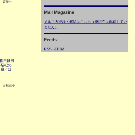
4 背僅ヤ
Mail Magazine
メルマガ登録・解除はこちら（※現在は配信してい
ません）
Feeds
RSS
-
ATOM
 柳田國男
形祭祀の
考察／ほ
8 表紙端少
れ