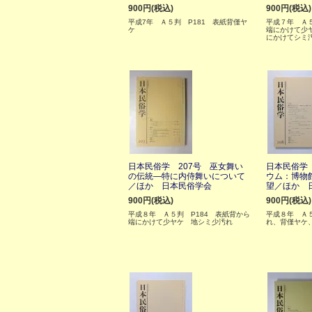
900円(税込)
900円(税込)
平成7年 Ａ５判 P181 表紙背僅ヤ
平成７年 Ａ５
ケ
端にかけて少
にかけてシミ
日本民俗学 207号 巫女舞い
日本民俗学 
の伝統―特に内侍舞いについて
ウム：博物
／ほか 日本民俗学会
望／ほか 
900円(税込)
900円(税込)
平成８年 Ａ５判 P184 表紙背から
平成８年 Ａ５
端にかけて少ヤケ 地シミ少汚れ
れ、背僅ヤケ