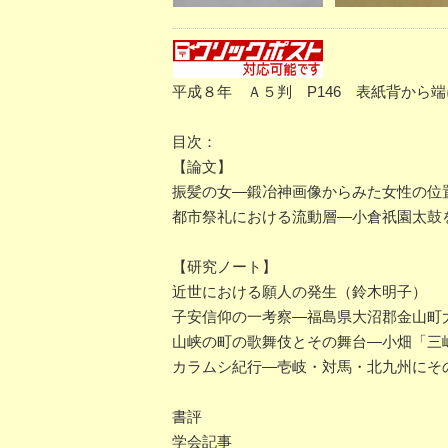
平成８年 Ａ５判 P146 表紙背から
目次：
【論文】
振髪の女―鍛冶神画像からみた女性の位
都市祭礼における流動層―小倉祇園太鼓
【研究ノート】
近世における願人の発生（鈴木明子）
子安信仰の一考察―福島県大沼郡金山町
山峡の町の歌舞伎とその舞台―小畑「三
カラムシ紀行―壱岐・対馬・北九州にそ
書評
学会記事