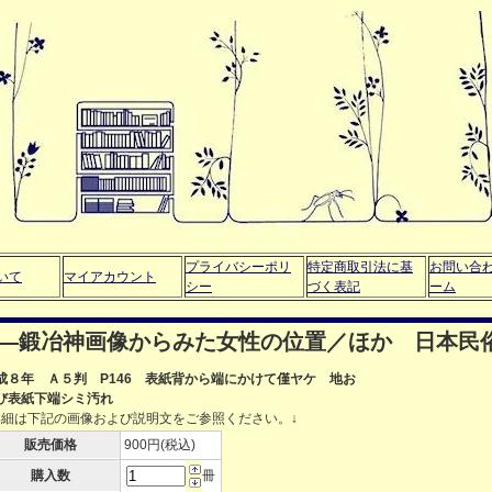
プライバシーポリ
特定商取引法に基
お問い合
いて
マイアカウント
シー
づく表記
ーム
女―鍛冶神画像からみた女性の位置／ほか 日本民
成８年 Ａ５判 P146 表紙背から端にかけて僅ヤケ 地お
び表紙下端シミ汚れ
詳細は下記の画像および説明文をご参照ください。↓
販売価格
900円(税込)
購入数
冊