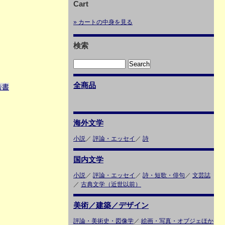
Cart
» カートの中身を見る
検索
全商品
告書
海外文学
小説
／
評論・エッセイ
／
詩
国内文学
小説
／
評論・エッセイ
／
詩・短歌・俳句
／
文芸誌
／
古典文学（近世以前）
美術／建築／デザイン
評論・美術史・図像学
／
絵画・写真・オブジェほか