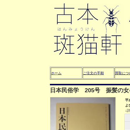
ホーム
ご注文の手順
買取につ
日本民俗学 205号 振髪の
平
よ
↓