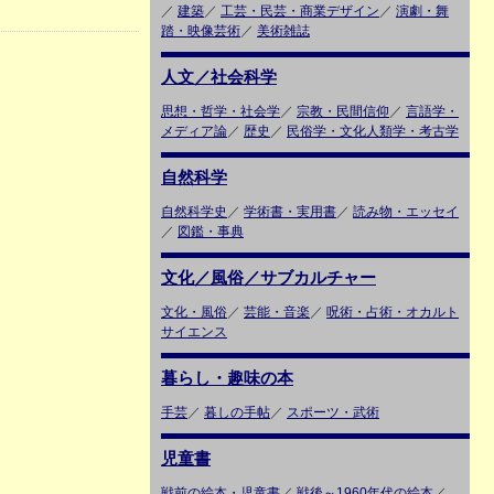
／
建築
／
工芸・民芸・商業デザイン
／
演劇・舞
踏・映像芸術
／
美術雑誌
人文／社会科学
思想・哲学・社会学
／
宗教・民間信仰
／
言語学・
メディア論
／
歴史
／
民俗学・文化人類学・考古学
自然科学
自然科学史
／
学術書・実用書
／
読み物・エッセイ
／
図鑑・事典
文化／風俗／サブカルチャー
文化・風俗
／
芸能・音楽
／
呪術・占術・オカルト
サイエンス
暮らし・趣味の本
手芸
／
暮しの手帖
／
スポーツ・武術
児童書
戦前の絵本・児童書
／
戦後～1960年代の絵本
／