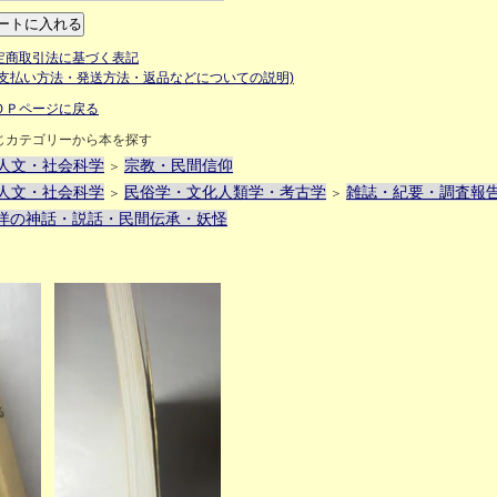
定商取引法に基づく表記
お支払い方法・発送方法・返品などについての説明)
ＯＰページに戻る
じカテゴリーから本を探す
人文・社会科学
宗教・民間信仰
＞
人文・社会科学
民俗学・文化人類学・考古学
雑誌・紀要・調査報
＞
＞
洋の神話・説話・民間伝承・妖怪