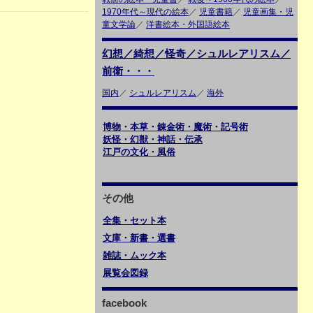
1970年代～現代の絵本
／
児童書籍
／
児童画集・児
童文学論
／
洋書絵本・外国語絵本
幻想／綺想／怪奇／シュルレアリスム／
前衛・・・
国内
／
シュルレアリスム
／
海外
博物・本草・錬金術・魔術・記号術
妖怪・幻獣・神話・伝承
江戸の文化・風俗
その他
全集・セット本
文庫・新書・選書
雑誌・ムック本
展覧会図録
facebook