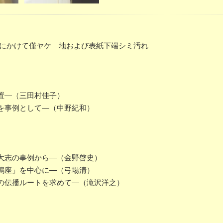
端にかけて僅ヤケ 地および表紙下端シミ汚れ
置―（三田村佳子）
を事例として―（中野紀和）
大志の事例から―（金野啓史）
嶋座」を中心に―（弓場清）
の伝播ルートを求めて―（滝沢洋之）