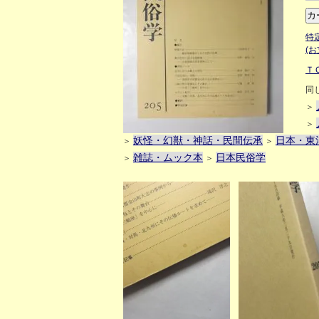
特
(
Ｔ
同
＞
＞
妖怪・幻獣・神話・民間伝承
日本・東
＞
＞
雑誌・ムック本
日本民俗学
＞
＞