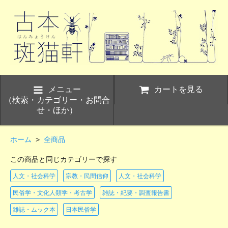
メニュー
カートを見る
（検索・カテゴリー・お問合
せ・ほか）
ホーム
>
全商品
この商品と同じカテゴリーで探す
人文・社会科学
宗教・民間信仰
人文・社会科学
民俗学・文化人類学・考古学
雑誌・紀要・調査報告書
雑誌・ムック本
日本民俗学