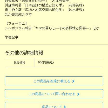
原知章著『民俗文化の現在』（才津有美子）
川森博司著『日本昔話の構造と語り手』（花部英雄）
市川秀之著『広場と村落空間の民俗学』（鈴木正崇）
ほか書誌紹介６本
【フォーラム】
シンポジウム報告「ヤマの暮らし―その多様性と変容―」ほか
学会記事
その他の詳細情報
販売価格
900円(税込)
この商品を友達に教える
この商品について問い合わせる
返品について