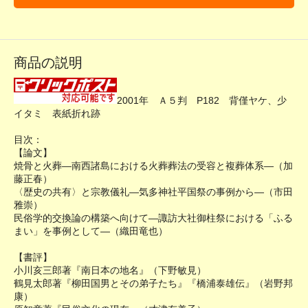
商品の説明
2001年 Ａ５判 P182 背僅ヤケ、少
イタミ 表紙折れ跡
目次：
【論文】
焼骨と火葬―南西諸島における火葬葬法の受容と複葬体系―（加
藤正春）
〈歴史の共有〉と宗教儀礼―気多神社平国祭の事例から―（市田
雅崇）
民俗学的交換論の構築へ向けて―諏訪大社御柱祭における「ふる
まい」を事例として―（織田竜也）
【書評】
小川亥三郎著『南日本の地名』（下野敏見）
鶴見太郎著『柳田国男とその弟子たち』『橋浦泰雄伝』（岩野邦
康）