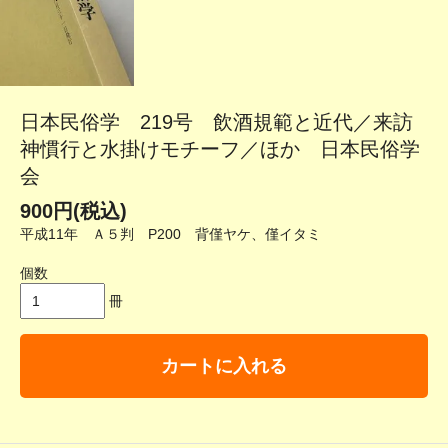
日本民俗学 219号 飲酒規範と近代／来訪
神慣行と水掛けモチーフ／ほか 日本民俗学
会
900円(税込)
平成11年 Ａ５判 P200 背僅ヤケ、僅イタミ
個数
冊
カートに入れる