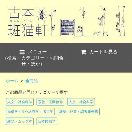
メニュー
カートを見る
（検索・カテゴリー・お問合
せ・ほか）
ホーム
>
全商品
この商品と同じカテゴリーで探す
人文・社会科学
宗教・民間信仰
人文・社会科学
民俗学・文化人類学・考古学
雑誌・紀要・調査報告書
雑誌・ムック本
日本民俗学