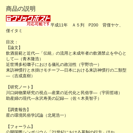
商品の説明
平成11年 Ａ５判 P200 背僅ヤケ、
僅イタミ
目次：
【論文】
飲酒規範と近代―「伝統」の流用と未成年者の飲酒禁止を中心と
して―（青木隆浩）
近世博多松囃子における儀礼の政治性（宇野功一）
来訪神慣行と水掛けモチーフ―日本における来訪神慣行の二類型
―（吉成直樹）
【研究ノート】
川口鋳物業研究の視点―産業の近代化と民俗学―（宇田哲雄）
助産婦の現代―永沢寿美の記録―（佐々木美智子）
【調査報告】
星の環境民俗学試論（北尾浩一）
【フォーラム】
公開国際シンポジウム「21世紀における墓制の行方」ほか