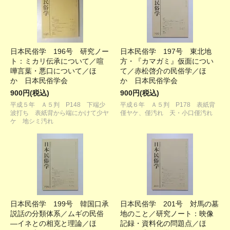
日本民俗学 196号 研究ノー
日本民俗学 197号 東北地
ト：ミカリ伝承について／喧
方・『カマガミ』仮面につい
嘩言葉・悪口について／ほ
て／赤松啓介の民俗学／ほ
か 日本民俗学会
か 日本民俗学会
900円(税込)
900円(税込)
平成５年 Ａ５判 P148 下端少
平成６年 Ａ５判 P178 表紙背
波打ち 表紙背から端にかけて少ヤ
僅ヤケ、僅汚れ 天・小口僅汚れ
ケ 地シミ汚れ
日本民俗学 199号 韓国口承
日本民俗学 201号 対馬の墓
説話の分類体系／ムギの民俗
地のこと／研究ノート：映像
―イネとの相克と理論／ほ
記録・資料化の問題点／ほ