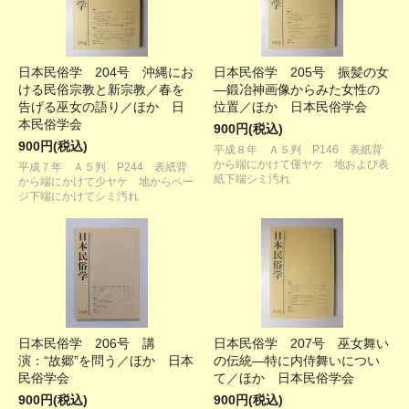
日本民俗学 204号 沖縄にお
日本民俗学 205号 振髪の女
ける民俗宗教と新宗教／春を
―鍛冶神画像からみた女性の
告げる巫女の語り／ほか 日
位置／ほか 日本民俗学会
本民俗学会
900円(税込)
900円(税込)
平成８年 Ａ５判 P146 表紙背
から端にかけて僅ヤケ 地および表
平成７年 Ａ５判 P244 表紙背
紙下端シミ汚れ
から端にかけて少ヤケ 地からペー
ジ下端にかけてシミ汚れ
日本民俗学 206号 講
日本民俗学 207号 巫女舞い
演：“故郷”を問う／ほか 日本
の伝統―特に内侍舞いについ
民俗学会
て／ほか 日本民俗学会
900円(税込)
900円(税込)