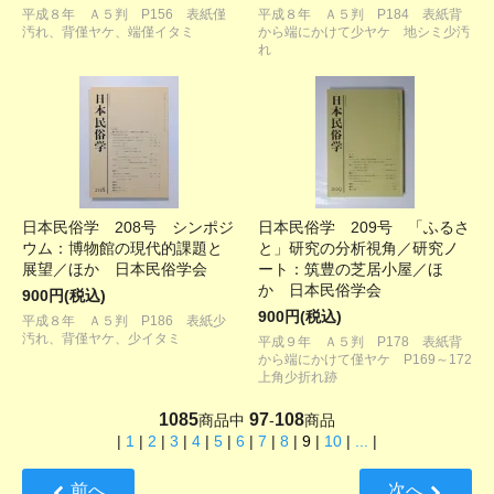
平成８年 Ａ５判 P156 表紙僅
平成８年 Ａ５判 P184 表紙背
汚れ、背僅ヤケ、端僅イタミ
から端にかけて少ヤケ 地シミ少汚
れ
日本民俗学 208号 シンポジ
日本民俗学 209号 「ふるさ
ウム：博物館の現代的課題と
と」研究の分析視角／研究ノ
展望／ほか 日本民俗学会
ート：筑豊の芝居小屋／ほ
か 日本民俗学会
900円(税込)
900円(税込)
平成８年 Ａ５判 P186 表紙少
汚れ、背僅ヤケ、少イタミ
平成９年 Ａ５判 P178 表紙背
から端にかけて僅ヤケ P169～172
上角少折れ跡
1085
97
108
商品中
-
商品
|
1
|
2
|
3
|
4
|
5
|
6
|
7
|
8
|
9
|
10
|
...
|
前へ
次へ