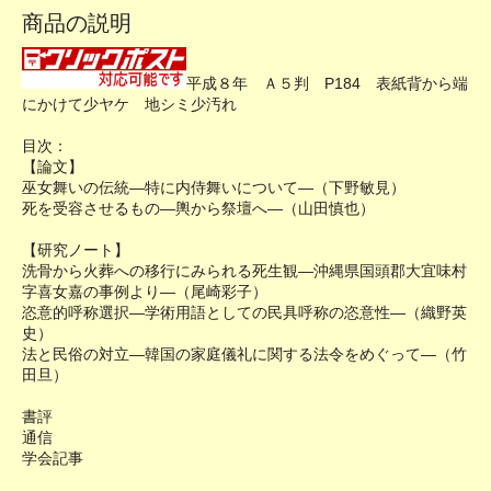
商品の説明
平成８年 Ａ５判 P184 表紙背から端
にかけて少ヤケ 地シミ少汚れ
目次：
【論文】
巫女舞いの伝統―特に内侍舞いについて―（下野敏見）
死を受容させるもの―輿から祭壇へ―（山田慎也）
【研究ノート】
洗骨から火葬への移行にみられる死生観―沖縄県国頭郡大宜味村
字喜女嘉の事例より―（尾崎彩子）
恣意的呼称選択―学術用語としての民具呼称の恣意性―（織野英
史）
法と民俗の対立―韓国の家庭儀礼に関する法令をめぐって―（竹
田旦）
書評
通信
学会記事