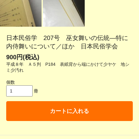
日本民俗学 207号 巫女舞いの伝統―特に
内侍舞いについて／ほか 日本民俗学会
900円(税込)
平成８年 Ａ５判 P184 表紙背から端にかけて少ヤケ 地シ
ミ少汚れ
個数
冊
カートに入れる