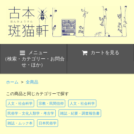
メニュー
カートを見る
（検索・カテゴリー・お問合
せ・ほか）
ホーム
>
全商品
この商品と同じカテゴリーで探す
人文・社会科学
宗教・民間信仰
人文・社会科学
民俗学・文化人類学・考古学
雑誌・紀要・調査報告書
雑誌・ムック本
日本民俗学