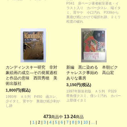
P341 扉ページ著者献呈署名・イ
ラスト入り カバー少スレ、端イタ
ミ、背ヤケ 小口汚れ P339から
裏遊び紙にかけて端折れ跡、２ミリ
程度の破れ
カンディンスキー研究 非対
新編 黒に染める 本朝ピク
象絵画の成立―その発展過程
チャレスク事始め 高山宏
と作品の意味 西田秀穂 美
ありな書房
術出版社
3,150円(税込)
1,800円(税込)
1997年新装初版 Ａ５判 P329
帯角僅クスミ、僅シミ汚れ カバー
1993年 Ａ５判 P450 函スレ、
上部僅イタミ
少イタミ、背ヤケ 裏遊び紙少剥が
し跡
473
13
24
商品中
-
商品
|
1
|
2
|
3
|
4
|
5
|
6
|
7
|
8
|
9
|
10
|
...
|