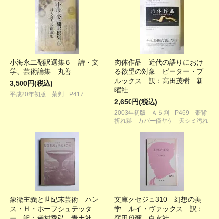
小海永二翻訳選集６ 詩・文
肉体作品 近代の語りにおけ
学、芸術論集 丸善
る欲望の対象 ピーター・ブ
ルックス 訳：高田茂樹 新
3,500円(税込)
曜社
平成20年初版 菊判 P417
2,650円(税込)
2003年初版 Ａ５判 P469 帯背
折れ跡 カバー僅ヤケ 天シミ汚れ
象徴主義と世紀末芸術 ハン
文庫クセジュ310 幻想の美
ス・Ｈ・ホーフシュテッタ
学 ルイ・ヴァックス 訳：
ー 訳：種村季弘 青土社
窪田般彌 白水社