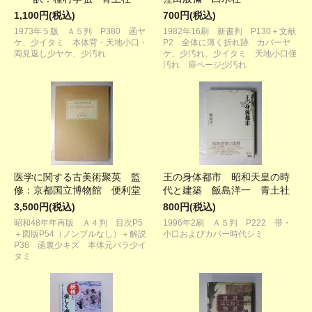
1,100円(税込)
700円(税込)
1973年５版 Ａ５判 P380 函ヤ
1982年16刷 新書判 P130＋文献
ケ、少イタミ 本体背・天地小口・
P2 全体に薄く折れ跡 カバーヤ
両見返し少ヤケ、少汚れ
ケ、少汚れ、少イタミ 天地小口僅
汚れ 扉ページ少汚れ
医学に関する古美術聚英 監
王の身体都市 昭和天皇の時
修：京都国立博物館 便利堂
代と建築 飯島洋一 青土社
3,500円(税込)
800円(税込)
昭和48年年再版 Ａ４判 目次P5
1996年2刷 Ａ５判 P222 帯・
＋図版P54（ノンブルなし）＋解説
小口およびカバー時代シミ
P36 函裏少キズ 本体元パラ少イ
タミ