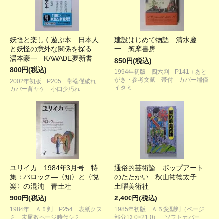
妖怪と楽しく遊ぶ本 日本人
建設はじめて物語 清水慶
と妖怪の意外な関係を探る
一 筑摩書房
湯本豪一 KAWADE夢新書
850円(税込)
800円(税込)
1994年初版 四六判 P141＋あと
がき・参考文献 帯付 カバー端僅
2002年初版 P205 帯端僅破れ
イタミ
カバー背ヤケ 小口少汚れ
ユリイカ 1984年3月号 特
通俗的芸術論 ポップアート
集：バロック―〈知〉と〈悦
のたたかい 秋山祐徳太子
楽〉の混沌 青土社
土曜美術社
900円(税込)
2,400円(税込)
1984年 Ａ５判 P254 表紙クス
1985年初版 Ａ５変型判（ページ
ミ 末尾数ページ時代シミ
部分13.0×21.0） ソフトカバー