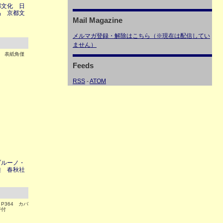
都文化 日
品 京都文
Mail Magazine
メルマガ登録・解除はこちら（※現在は配信してい
ません）
5 表紙角僅
Feeds
RSS
-
ATOM
ブルーノ・
雄 春秋社
P364 カバ
帯付