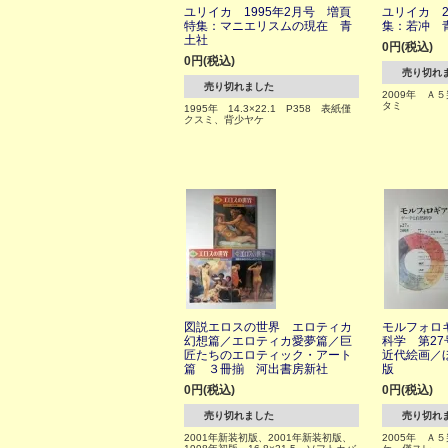
ユリイカ 1995年2月号 増頁
ユリイカ 2
特集：マニエリスムの現在 青
集：若冲 
土社
0円(税込)
0円(税込)
売り切れ
売り切れました
2009年 Ａ
タミ
1995年 14.3×22.1 P358 表紙僅
クスミ、背少ヤケ
図説エロスの世界 エロティカ
モルフォロ
幻想篇／エロティカ愛夢篇／巨
科学 第2
匠たちのエロティック・アート
近代絵画／
篇 ３冊揃 河出書房新社
版
0円(税込)
0円(税込)
売り切れました
売り切れ
2001年新装初版、2001年新装初版、
2005年 Ａ