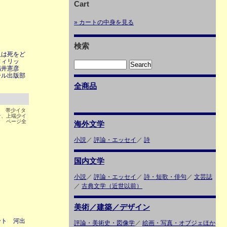
Cart
» カートの中身を見る
検索
人は死をど
フィリッ
福井憲彦
ール出版部
全商品
3 帯少イタ
ケ、上端少イ
ミ ページ全
海外文学
小説
／
評論・エッセイ
／
詩
国内文学
小説
／
評論・エッセイ
／
詩・短歌・俳句
／
文芸誌
／
古典文学（近世以前）
美術／建築／デザイン
ート 河出
評論・美術史・図像学
／
絵画・写真・オブジェほか