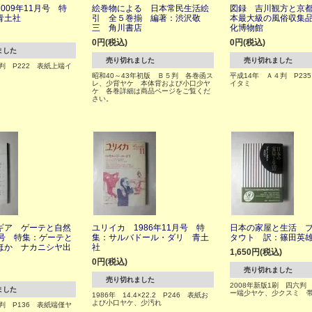
009年11月号 特
絵巻物による 日本常民生活絵
図録 吉川観方と京
青土社
引 全５巻揃 編著：渋沢敬
本最大級の風俗収集
三 角川書店
化博物館
0円(税込)
0円(税込)
ました
売り切れました
売り切れました
５判 P222 表紙上端イ
昭和40～43年初版 Ｂ５判 各巻函ス
平成14年 Ａ４判 P23
レ、少背ヤケ 本体背および小口少ヤ
イタミ
ケ 各巻詳細は商品ページをご覧くだ
さい。
ギア ゲーテと自然
ユリイカ 1986年11月号 特
日本の家屋と生活 
7号 特集：ゲーテと
集：サルバドール・ダリ 青土
タウト 訳：篠田英
ほか ナカニシヤ出
社
1,650円(税込)
0円(税込)
売り切れました
売り切れました
2008年新版1刷 四六判 
ました
ー端少ヤケ、少クスミ 
1986年 14.4×22.2 P246 表紙お
よび小口ヤケ、少汚れ
５判 P136 表紙端僅ヤ