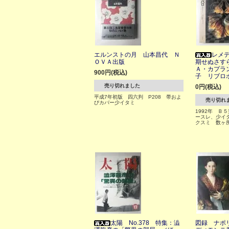
エルンストの月 山本昌代 Ｎ
レメ
ＯＶＡ出版
期せぬさす
Ａ・カプラ
900円(税込)
子 リブロ
売り切れました
0円(税込)
平成7年初版 四六判 P208 帯およ
売り切れ
びカバー少イタミ
1992年 Ｂ
ースレ、少イ
クスミ 数ヶ
太陽 No.378 特集：澁
図録 ナポ