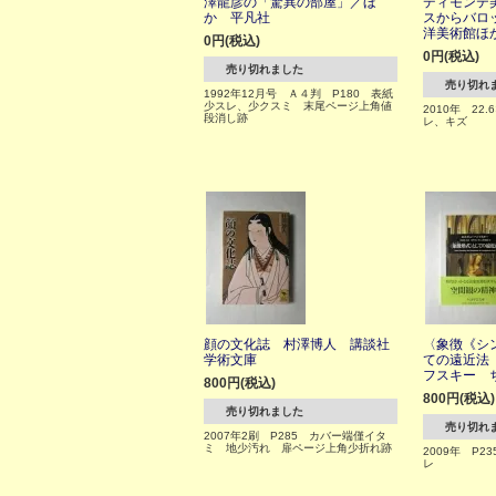
澤龍彦の「驚異の部屋」／ほ
ディモンテ
か 平凡社
スからバロ
洋美術館ほ
0円(税込)
0円(税込)
売り切れました
売り切れ
1992年12月号 Ａ４判 P180 表紙
少スレ、少クスミ 末尾ページ上角値
2010年 22.
段消し跡
レ、キズ
顔の文化誌 村澤博人 講談社
〈象徴《シ
学術文庫
ての遠近法
フスキー 
800円(税込)
800円(税込)
売り切れました
売り切れ
2007年2刷 P285 カバー端僅イタ
ミ 地少汚れ 扉ページ上角少折れ跡
2009年 P
レ