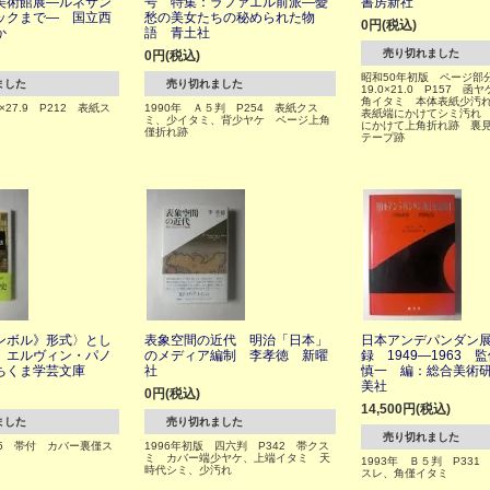
美術館展―ルネサン
号 特集：ラファエル前派―憂
書房新社
ックまで― 国立西
愁の美女たちの秘められた物
0円(税込)
か
語 青土社
売り切れました
0円(税込)
昭和50年初版 ページ部
ました
売り切れました
19.0×21.0 P157 
角イタミ 本体表紙少汚
6×27.9 P212 表紙ス
1990年 Ａ５判 P254 表紙クス
表紙端にかけてシミ汚れ P
ミ、少イタミ、背少ヤケ ページ上角
にかけて上角折れ跡 裏
僅折れ跡
テープ跡
ンボル》形式〉とし
表象空間の近代 明治「日本」
日本アンデパンダン
 エルヴィン・パノ
のメディア編制 李孝徳 新曜
録 1949―1963 
ちくま学芸文庫
社
慎一 編：総合美術
美社
0円(税込)
14,500円(税込)
ました
売り切れました
売り切れました
235 帯付 カバー裏僅ス
1996年初版 四六判 P342 帯クス
ミ カバー端少ヤケ、上端イタミ 天
1993年 Ｂ５判 P331
時代シミ、少汚れ
スレ、角僅イタミ