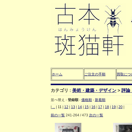
ホーム
ご注文の手順
買取につ
カテゴリ :
美術・建築・デザイン
>
評論
並べ替え -
登録順
-
価格順
-
新着順
|
...
|
11
|
12
|
13
|
14
|
15
|
16
|
17
|
18
|
19
|
20
|
前の一覧
241-264 / 473
次の一覧