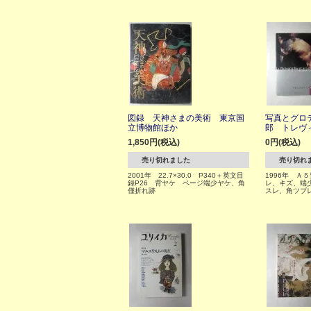
図録 天神さまの美術 東京国
写真とグロ
立博物館ほか
郎 トレヴ
1,850円(税込)
0円(税込)
売り切れました
売り切れ
2001年 22.7×30.0 P340＋英文目
1996年 Ａ
録P26 背ヤケ ページ端少ヤケ、角
レ、キズ、端
僅折れ跡
スレ、角ツブ