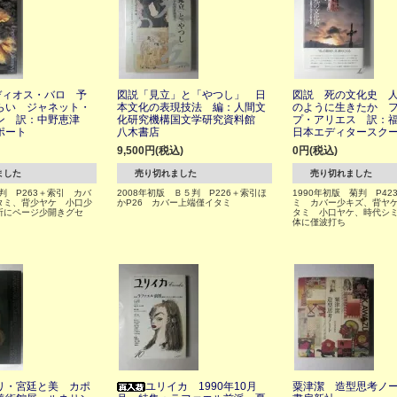
ディオス・バロ 予
図説「見立」と「やつし」 日
図説 死の文化史 
らい ジャネット・
本文化の表現技法 編：人間文
のように生きたか 
ン 訳：中野恵津
化研究機構国文学研究資料館
プ・アリエス 訳：
ポート
八木書店
日本エディタースク
9,500円(税込)
0円(税込)
ました
売り切れました
売り切れました
５判 P263＋索引 カバ
2008年初版 Ｂ５判 P226＋索引ほ
1990年初版 菊判 P42
タミ、背少ヤケ 小口少
かP26 カバー上端僅イタミ
ミ カバー少キズ、背ヤ
所にページ少開きグセ
タミ 小口ヤケ、時代シ
体に僅波打ち
リ・宮廷と美 カポ
ユリイカ 1990年10月
粟津潔 造型思考ノ