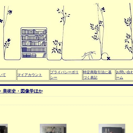
プライバシーポリ
特定商取引法に基
お問い合
いて
マイアカウント
シー
づく表記
ーム
・美術史・図像学ほか