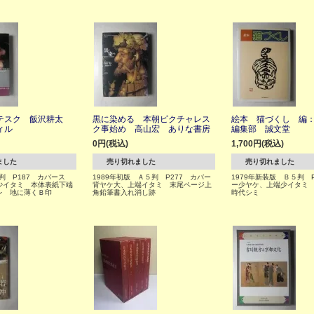
テスク 飯沢耕太
黒に染める 本朝ピクチャレス
絵本 猫づくし 編
ィル
ク事始め 高山宏 ありな書房
編集部 誠文堂
0円(税込)
1,700円(税込)
ました
売り切れました
売り切れました
５判 P187 カバース
1989年初版 Ａ５判 P277 カバー
1979年新装版 Ｂ５判 P
少イタミ 本体表紙下端
背ヤケ大、上端イタミ 末尾ページ上
ー少ヤケ、上端少イタミ
レ 地に薄くＢ印
角鉛筆書入れ消し跡
時代シミ