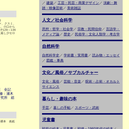
／
建築
／
工芸・民芸・商業デザイン
／
演劇・舞
踏・映像芸術
／
美術雑誌
人文／社会科学
分
函ヤケ、クスミ、
れ、小口から
思想・哲学・社会学
／
宗教・民間信仰
／
言語学・
129～136
見返し少セロ
メディア論
／
歴史
／
民俗学・文化人類学・考古学
自然科学
自然科学史
／
学術書・実用書
／
読み物・エッセイ
／
図鑑・事典
文化／風俗／サブカルチャー
文化・風俗
／
芸能・音楽
／
呪術・占術・オカルト
サイエンス
展 全記
監修：瀬木
研究所 総
暮らし・趣味の本
手芸
／
暮しの手帖
／
スポーツ・武術
児童書
 裸本 表紙
戦前の絵本・児童書
／
戦後～1960年代の絵本
／