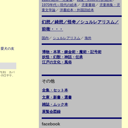
1970年代～現代の絵本
／
児童書籍
／
児童画集・児
童文学論
／
洋書絵本・外国語絵本
幻想／綺想／怪奇／シュルレアリスム／
前衛・・・
国内
／
シュルレアリスム
／
海外
：愛犬の友
博物・本草・錬金術・魔術・記号術
妖怪・幻獣・神話・伝承
江戸の文化・風俗
131 カバ
 小口ヤケ、
その他
全集・セット本
文庫・新書・選書
雑誌・ムック本
展覧会図録
facebook